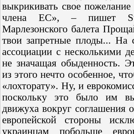
выкрикивать свое пожелание 
члена ЕС», – пишет Sun
Марлезонского балета Проща
твои запретные плоды... На
ассоциации с несколькими де
не значащая обыденность. Э
из этого нечто особенное, чт
«лохторату». Ну, и еврокоми
поскольку это было им вы
движуха вокруг соглашения 
европейской стороны искл
украинцам побольше евро