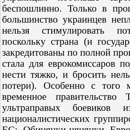
беспошлинно. Только в проц
большинство украинцев непл
нельзя стимулировать пот
поскольку страна (и госуда
закредитованы по полной про
стала для еврокомиссаров п
нести тяжко, и бросить нел
потери). Особенно с того 
временное правительство
ультраправых боевиков 
националистических группир
ЕС: Обицянки-цяцянки Евро