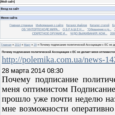
[
Мой сайт
]
Вход на сайт
Меню сайта
Главная страница
Информация о сайте
Каталог файлов
Каталог статей
Б
ОБ “ИНТЕРПОХОДЕ МИРА...
О Б Р А Щ Е Н ...
"Обращение к гр...
СЕКРЕТНОЕ ОРУЖИЕ И...
ЧУДО ВЫЖИВАНИЯ: КОМ...
200
Главная
»
2014
»
Март
»
29
» Почему подписание политической Ассоциации с ЕС не 
Почему подписание политической Ассоциации с ЕС не делает меня оптимисто
http://polemika.com.ua/news-1
28 марта 2014 08:30
Почему подписание политич
меня оптимистом Подписание
прошло уже почти неделю на
мне возможности оперативно 