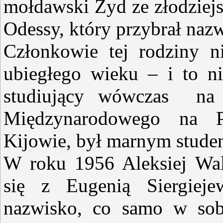
mołdawski Żyd ze złodziejs
Odessy, który przybrał nazw
Członkowie tej rodziny n
ubiegłego wieku – i to ni
studiujący wówczas na
Międzynarodowego na P
Kijowie, był marnym stude
W roku 1956 Aleksiej Walc
się z Eugenią Siergieje
nazwisko, co samo w sobi