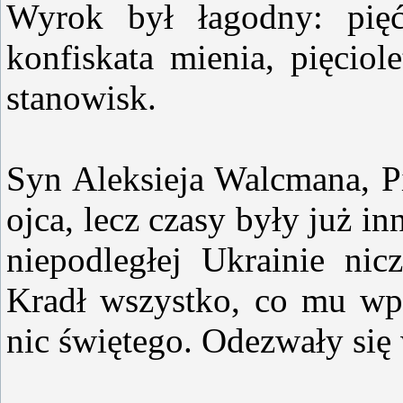
Wyrok był łagodny: pię
konfiskata mienia, pięciol
stanowisk.
Syn Aleksieja Walcmana, Pi
ojca, lecz czasy były już i
niepodległej Ukrainie ni
Kradł wszystko, co mu wpa
nic świętego. Odezwały si