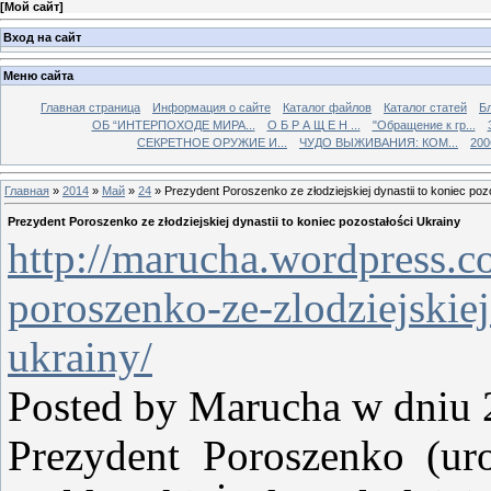
[
Мой сайт
]
Вход на сайт
Меню сайта
Главная страница
Информация о сайте
Каталог файлов
Каталог статей
Б
ОБ “ИНТЕРПОХОДЕ МИРА...
О Б Р А Щ Е Н ...
"Обращение к гр...
СЕКРЕТНОЕ ОРУЖИЕ И...
ЧУДО ВЫЖИВАНИЯ: КОМ...
200
Главная
»
2014
»
Май
»
24
» Prezydent Poroszenko ze złodziejskiej dynastii to koniec poz
Prezydent Poroszenko ze złodziejskiej dynastii to koniec pozostałości Ukrainy
http://marucha.wordpress.
poroszenko-ze-zlodziejskiej
ukrainy/
Posted by Marucha w dniu 
Prezydent Poroszenko (ur