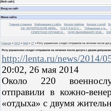
[
Мой сайт
]
Вход на сайт
Меню сайта
Главная страница
Информация о сайте
Каталог файлов
Каталог статей
Б
ОБ “ИНТЕРПОХОДЕ МИРА...
О Б Р А Щ Е Н ...
"Обращение к гр...
СЕКРЕТНОЕ ОРУЖИЕ И...
ЧУДО ВЫЖИВАНИЯ: КОМ...
200
Главная
»
2014
»
Май
»
27
» Роту украинских солдат отправили на лечение после дос
Роту украинских солдат отправили на лечение после досуга с двумя девушкам
http://lenta.ru/news/2014/05
20:02, 26 мая 2014
Около 220 военносл
отправили в кожно-вене
«отдыха» с двумя житель