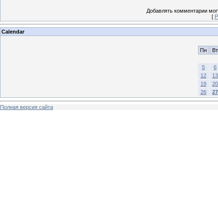
Добавлять комментарии могу
[
Р
Calendar
Пн
Вт
5
6
12
13
19
20
26
27
Полная версия сайта