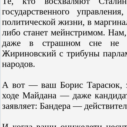
Те, кто восхваляют Сталин
государственного управления
политической жизни, в маргинал
либо станет мейнстримом. Нам
даже в страшном сне не п
Жириновский с трибуны парла
народов.
А вот — ваш Борис Тарасюк, 
ходе Майдана — даже кандидат
заявляет: Бандера — действите
И когда ваши онижедети несу