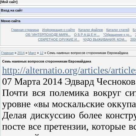
[
Мой сайт
]
Вход на сайт
Меню сайта
Главная страница
Информация о сайте
Каталог файлов
Каталог статей
Б
ОБ “ИНТЕРПОХОДЕ МИРА...
О Б Р А Щ Е Н ...
"Обращение к гр...
СЕКРЕТНОЕ ОРУЖИЕ И...
ЧУДО ВЫЖИВАНИЯ: КОМ...
200
Главная
»
2014
»
Март
»
12
» Семь наивных вопросов сторонникам Евромайдана
Семь наивных вопросов сторонникам Евромайдана
http://alternatio.org/articles/artic
07 Марта 2014 Эдвард Чесноков
Почти вся полемика вокруг си
уровне «вы москальские оккуп
Делая дискуссию более констр
посте все претензии, которые в