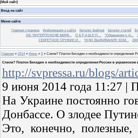
[
Мой сайт
]
Вход на сайт
Меню сайта
Главная страница
Информация о сайте
Каталог файлов
Каталог статей
Б
ОБ “ИНТЕРПОХОДЕ МИРА...
О Б Р А Щ Е Н ...
"Обращение к гр...
СЕКРЕТНОЕ ОРУЖИЕ И...
ЧУДО ВЫЖИВАНИЯ: КОМ...
200
Главная
»
2014
»
Июнь
»
9
» Слили? Платон Беседин о необходимости определения Р
Слили? Платон Беседин о необходимости определения России в украинском 
http://svpressa.ru/blogs/art
9 июня 2014 года 11:27
На Украине постоянно гов
Донбассе. О злодее Путин
Это, конечно, полезные,