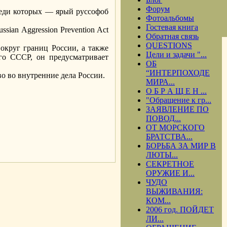
Форум
реди которых — ярый руссофоб
Фотоальбомы
Гостевая книга
ian Aggression Prevention Act
Обратная связь
QUESTIONS
округ границ России, а также
Цели и задачи "...
го СССР, он предусматривает
ОБ
“ИНТЕРПОХОДЕ
во во внутренние дела России.
МИРА...
О Б Р А Щ Е Н ...
"Обращение к гр...
ЗАЯВЛЕНИЕ ПО
ПОВОД...
ОТ МОРСКОГО
БРАТСТВА...
.
БОРЬБА ЗА МИР В
ЛЮТЫ...
СЕКРЕТНОЕ
ОРУЖИЕ И...
ЧУДО
ВЫЖИВАНИЯ:
КОМ...
2006 год. ПОЙДЕТ
ЛИ...