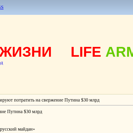
SS
ЖИЗНИ
LIFE
AR
од
руют потратить на свержение Путина $30 млрд
ие Путина $30 млрд
«русский майдан»