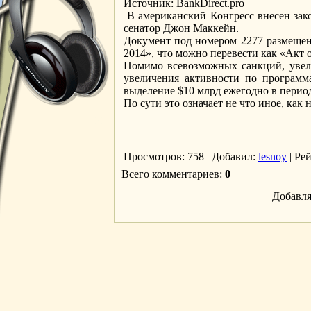
Источник: ВankDirect.pro
В американский Конгресс внесен зак
сенатор Джон Маккейн.
Документ под номером 2277 размещен 
2014», что можно перевести как «Акт 
Помимо всевозможных санкций, увели
увеличения активности по программ
выделение $10 млрд ежегодно в период
По сути это означает не что иное, ка
Просмотров
: 758 |
Добавил
:
lesnoy
|
Ре
Всего комментариев
:
0
Добавля