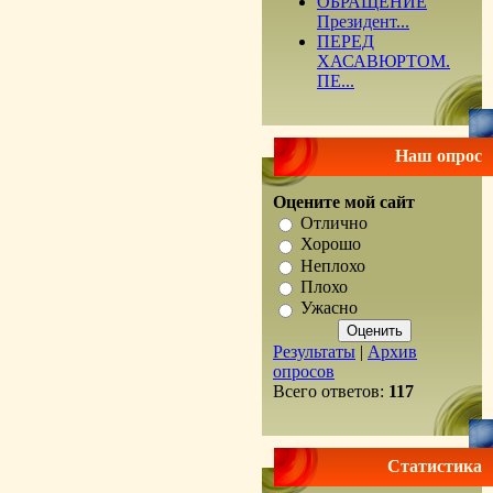
ОБРАЩЕНИЕ
Президент...
ПЕРЕД
ХАСАВЮРТОМ.
ПЕ...
Наш опрос
Оцените мой сайт
Отлично
Хорошо
Неплохо
Плохо
Ужасно
Результаты
|
Архив
опросов
Всего ответов:
117
Статистика