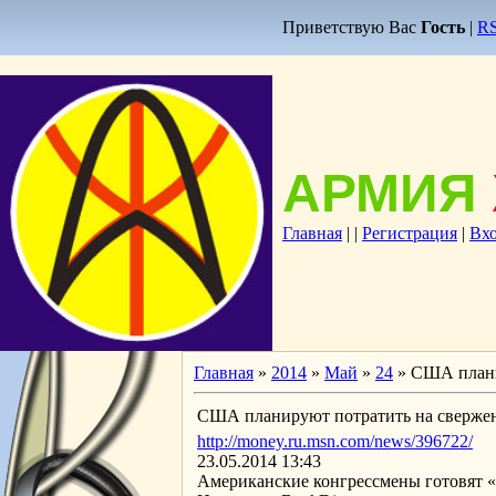
Приветствую Вас
Гость
|
R
АРМИЯ
Главная
|
|
Регистрация
|
Вх
Главная
»
2014
»
Май
»
24
» США плани
США планируют потратить на свержен
http://money.ru.msn.com/news/396722/
23.05.2014 13:43
Американские конгрессмены готовят 