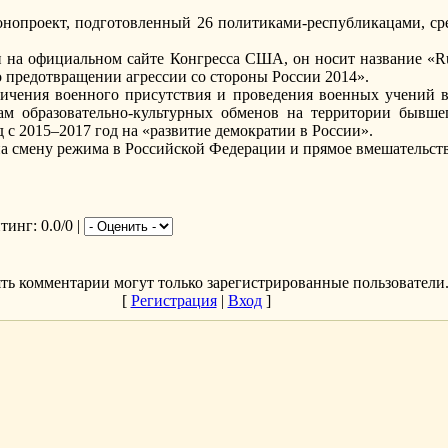
онопроект, подготовленный 26 политиками-республикацами, с
на официальном сайте Конгресса США, он носит название «Russ
о предотвращении агрессии со стороны России 2014».
чения военного присутствия и проведения военных учений в
ам образовательно-культурных обменов на территории бывше
 с 2015–2017 год на «развитие демократии в России».
к на смену режима в Российской Федерации и прямое вмешательст
йтинг
: 0.0/0 |
ть комментарии могут только зарегистрированные пользователи
[
Регистрация
|
Вход
]