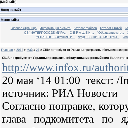
[
Мой сайт
]
Вход на сайт
Меню сайта
Главная страница
Информация о сайте
Каталог файлов
Каталог статей
Б
ОБ “ИНТЕРПОХОДЕ МИРА...
О Б Р А Щ Е Н ...
"Обращение к гр...
СЕКРЕТНОЕ ОРУЖИЕ И...
ЧУДО ВЫЖИВАНИЯ: КОМ...
200
Главная
»
2014
»
Май
»
21
» США потребуют от Украины прекратить обслуживание рос
США потребуют от Украины прекратить обслуживание российских баллистиче
http://www.infox.ru/autho
20 мая ‘14 01:00 текст: /I
источник: РИА Новости
Согласно поправке, котор
глава подкомитета по 