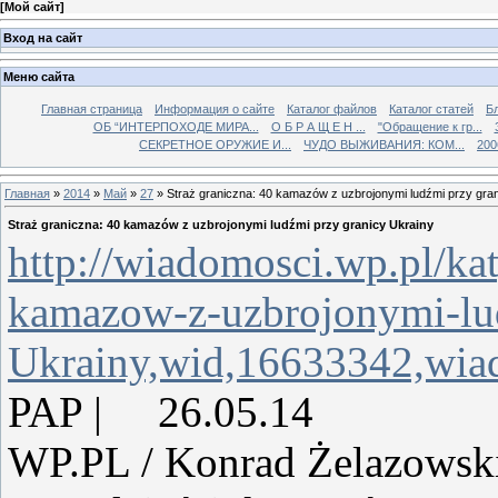
[
Мой сайт
]
Вход на сайт
Меню сайта
Главная страница
Информация о сайте
Каталог файлов
Каталог статей
Б
ОБ “ИНТЕРПОХОДЕ МИРА...
О Б Р А Щ Е Н ...
"Обращение к гр...
СЕКРЕТНОЕ ОРУЖИЕ И...
ЧУДО ВЫЖИВАНИЯ: КОМ...
200
Главная
»
2014
»
Май
»
27
» Straż graniczna: 40 kamazów z uzbrojonymi ludźmi przy gra
Straż graniczna: 40 kamazów z uzbrojonymi ludźmi przy granicy Ukrainy
http://wiadomosci.wp.pl/kat
kamazow-z-uzbrojonymi-lu
Ukrainy,wid,16633342,wia
PAP | 26.05.14
WP.PL / Konrad Żelazowsk