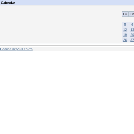
Calendar
Пн
Вт
5
6
12
13
19
20
26
27
Полная версия сайта