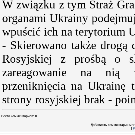
W związku z tym Straż Gra
organami Ukrainy podejmuje
wpuścić ich na terytorium U
- Skierowano także drogą 
Rosyjskiej z prośbą o s
zareagowanie na nią 
przeniknięcia na Ukrainę t
strony rosyjskiej brak - poi
Всего комментариев
:
0
Добавлять комментарии могу
[
Р