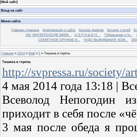
[
Мой сайт
]
Вход на сайт
Меню сайта
Главная страница
Информация о сайте
Каталог файлов
Каталог статей
Б
ОБ “ИНТЕРПОХОДЕ МИРА...
О Б Р А Щ Е Н ...
"Обращение к гр...
СЕКРЕТНОЕ ОРУЖИЕ И...
ЧУДО ВЫЖИВАНИЯ: КОМ...
200
Главная
»
2014
»
Май
»
5
» Тишина и горечь
Тишина и горечь
http://svpressa.ru/society/ar
4 мая 2014 года 13:18 
Всеволод Непогодин и
приходит в себя после «ч
3 мая после обеда я про