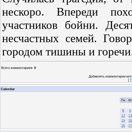
нескоро. Впереди по
участников бойни. Деся
несчастных семей. Говор
городом тишины и горечи
Всего комментариев
:
0
Добавлять комментарии могу
[
Р
Calendar
Пн
Вт
5
6
12
13
19
20
26
27