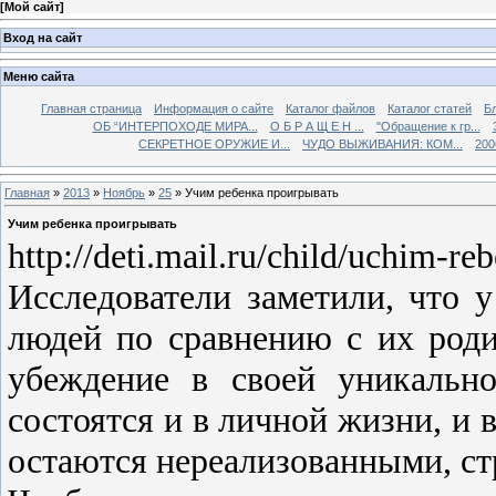
[
Мой сайт
]
Вход на сайт
Меню сайта
Главная страница
Информация о сайте
Каталог файлов
Каталог статей
Б
ОБ “ИНТЕРПОХОДЕ МИРА...
О Б Р А Щ Е Н ...
"Обращение к гр...
СЕКРЕТНОЕ ОРУЖИЕ И...
ЧУДО ВЫЖИВАНИЯ: КОМ...
200
Главная
»
2013
»
Ноябрь
»
25
» Учим ребенка проигрывать
Учим ребенка проигрывать
http://deti.mail.ru/child/uchim-re
Исследователи заметили, что 
людей по сравнению с их род
убеждение в своей уникально
состоятся и в личной жизни, и 
остаются нереализованными, ст