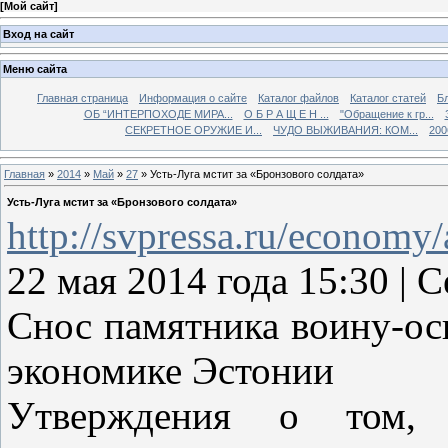
[
Мой сайт
]
Вход на сайт
Меню сайта
Главная страница
Информация о сайте
Каталог файлов
Каталог статей
Б
ОБ “ИНТЕРПОХОДЕ МИРА...
О Б Р А Щ Е Н ...
"Обращение к гр...
СЕКРЕТНОЕ ОРУЖИЕ И...
ЧУДО ВЫЖИВАНИЯ: КОМ...
200
Главная
»
2014
»
Май
»
27
» Усть-Луга мстит за «Бронзового солдата»
Усть-Луга мстит за «Бронзового солдата»
http://svpressa.ru/economy/
22 мая 2014 года 15:30
Снос памятника воину-ос
экономике Эстонии
Утверждения о том, 