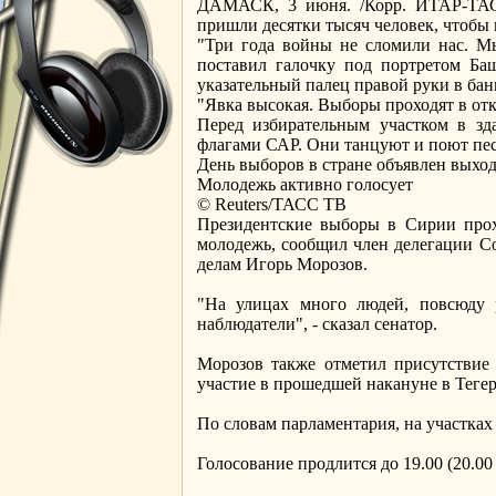
ДАМАСК, 3 июня. /Корр. ИТАР-ТАСС
пришли десятки тысяч человек, чтобы 
"Три года войны не сломили нас. М
поставил галочку под портретом Баш
указательный палец правой руки в ба
"Явка высокая. Выборы проходят в отк
Перед избирательным участком в з
флагами САР. Они танцуют и поют пес
День выборов в стране объявлен выхо
Молодежь активно голосует
© Reuters/ТАСС ТВ
Президентские выборы в Сирии прох
молодежь, сообщил член делегации С
делам Игорь Морозов.
"На улицах много людей, повсюду 
наблюдатели", - сказал сенатор.
Морозов также отметил присутствие
участие в прошедшей накануне в Теге
По словам парламентария, на участках
Голосование продлится до 19.00 (20.0