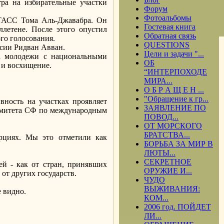
а на избирательные участки
Форум
Фотоальбомы
-ТАСС Тома Аль-Джавабра. Он
Гостевая книга
ллетене. После этого опустил
Обратная связь
го голосования.
QUESTIONS
ссии Ридван Авван.
Цели и задачи "...
а молодежи с национальными
ОБ
 и восхищение.
“ИНТЕРПОХОДЕ
МИРА...
О Б Р А Щ Е Н ...
"Обращение к гр...
ность на участках проявляет
ЗАЯВЛЕНИЕ ПО
комитета СФ по международным
ПОВОД...
ОТ МОРСКОГО
БРАТСТВА...
рциях. Мы это отметили как
БОРЬБА ЗА МИР В
ЛЮТЫ...
СЕКРЕТНОЕ
й - как от стран, принявших
ОРУЖИЕ И...
от других государств.
ЧУДО
ВЫЖИВАНИЯ:
е видно.
КОМ...
2006 год. ПОЙДЕТ
ЛИ...