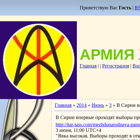
Приветствую Вас
Гость
|
R
АРМИЯ
Главная
|
|
Регистрация
|
Вх
Главная
»
2014
»
Июнь
»
3
» В Сирии в
В Сирии впервые проходят выборы пре
http://itar-tass.com/mezhdunarodnaya-pa
3 июня, 11:00 UTC+4
"Явка высокая. Выборы проходят в отк