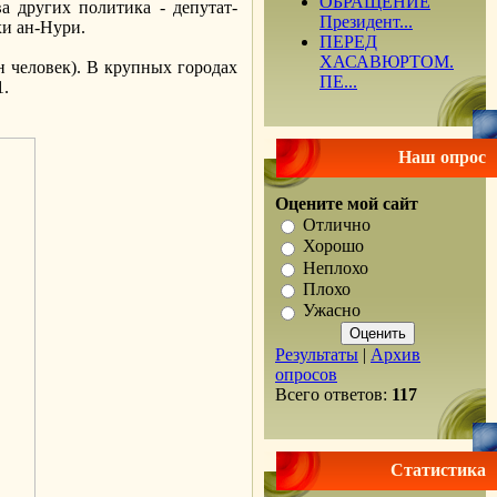
ОБРАЩЕНИЕ
а других политика - депутат-
Президент...
и ан-Нури.
ПЕРЕД
ХАСАВЮРТОМ.
н человек). В крупных городах
ПЕ...
1.
Наш опрос
Оцените мой сайт
Отлично
Хорошо
Неплохо
Плохо
Ужасно
Результаты
|
Архив
опросов
Всего ответов:
117
Статистика