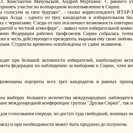
 Константин Мачульский, Андрей Муртазин/. С раннего утр
принять участие во всенародном волеизъявлении в Сирии.
ы голосуем за свое будущее", - сказал корреспонденту ИТАР
ара Асада - одного из трех кандидатов в избирательном бю
нку с чернилами. Следы от них исключают возможность повторно
рытой и честной атмосфере", - заявил член избирательной коми
дании Федерации рабочих профсоюзов Сирии собралась толп
ни в честь действующего президента, выражая ему свою любовь
дным. Студенты временно освобождены от сдачи экзаменов.
одят при большой активности избирателей, наибольшую актив
овета федерации по наблюдению за выборами в Сирии, член 
развешаны портреты всех трех кандидатов в равных пропо
 на выборах большого количества международных наблюдателе
ране международной конференции группы "Друзья Сирии", так и 
 для голосования очереди, но доступ туда свободный, военных н
0 мск) и при необходимости может быть продлено до полуночи.