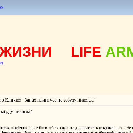
SS
ЖИЗНИ
LIFE
AR
од
р Кличко: "Запах плинтуса не забуду никогда"
забуду никогда"
циях, особенно после боев: обстановка не располагает к откровенности. Не
Поветкиным. Вместо этого мы на днях встретились в крайне неформальной 