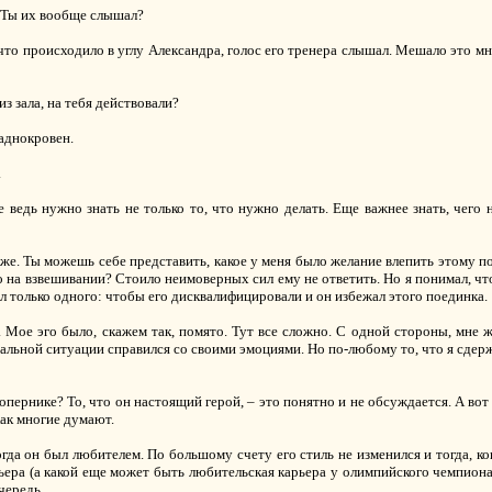
? Ты их вообще слышал?
то происходило в углу Александра, голос его тренера слышал. Мешало это мне?
з зала, на тебя действовали?
ладнокровен.
.
ведь нужно знать не только то, что нужно делать. Еще важнее знать, чего н
уже. Ты можешь себе представить, какое у меня было желание влепить этому 
о на взвешивании? Стоило неимоверных сил ему не ответить. Но я понимал, что
тел только одного: чтобы его дисквалифицировали и он избежал этого поединка.
 Мое эго было, скажем так, помято. Тут все сложно. С одной стороны, мне ж
емальной ситуации справился со своими эмоциями. Но по-любому то, что я сдер
опернике? То, что он настоящий герой, – это понятно и не обсуждается. А вот
 как многие думают.
гда он был любителем. По большому счету его стиль не изменился и тогда, к
ьера (а какой еще может быть любительская карьера у олимпийского чемпиона
чередь.