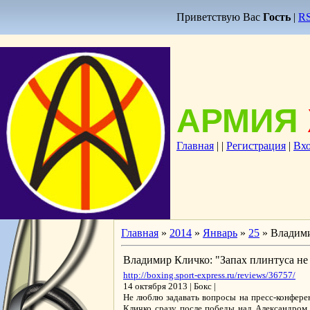
Приветствую Вас
Гость
|
R
АРМИЯ
Главная
|
|
Регистрация
|
Вх
Главная
»
2014
»
Январь
»
25
» Владими
Владимир Кличко: "Запах плинтуса не 
http://boxing.sport-express.ru/reviews/36757/
14 октября 2013 | Бокс |
Не люблю задавать вопросы на пресс-конферен
Кличко сразу после победы над Александром 