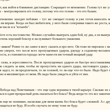
ет, как войти в ближнюю дистанцию. Сокращает ее мгновенно. Голова тут же ух
 – контролировать его голову, потому что его голова – это его баланс.
мгновенно заходит поближе – тут же смещает голову и уже готов наносить 
 ни вправо. Когда он был любителем, у него были соперники такого же роста, к
ом числе и в "ютьюбе".
боте есть постоянство. Можно случайно выиграть один бой, ну два, а он выигр
н очень хороший боксер и заслуживает большого уважения.
с маком? Ровно то же самое я могу сказать и про него. Он тоже не пирожок с м
но уверен, что после всех пропущенных ударов, раунду к седьмому-восьмому
ость, и становится гораздо легче нанести им точный мощный удар.
 силы, и агрессивность. После пропущенных ударов он быстро восстанавлива
о следить за ним, чтобы не пропустить ни одного удара, настоящего удара, 
ня задел, то ли предплечьем, то ли головой, то ли еще что-то было. Надо будет 
но в миллиметрах от меня. Их надо было увидеть и уйти от них.
 Победа над Поветкиным – это еще одна вершина в твоей карьере. Сколько их 
ся в один прекрасный день оказаться без бокса? Ведь когда-то это все закончи
ам еще не понимаю, насколько для меня жизнь без бокса будет сложной. А с д
вращаться не буду. И особо скучать по нему тоже не буду.