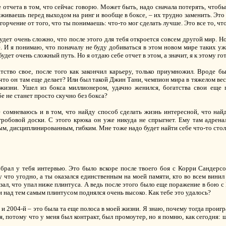
отчета в том, что сейчас говорю. Может быть, надо сначала потерять, чтобы 
реживаешь перед выходом на ринг и вообще в боксе, – их трудно заменить. Э
горчение от того, что ты понимаешь: что-то мог сделать лучше. Это все то, что
будет очень сложно, что после этого для тебя откроется совсем другой мир. Н
е. И я понимаю, что поначалу не буду добиваться в этом новом мире таких у
удет очень сложный путь. Но я отдаю себе отчет в этом, а значит, я к этому гот
тство свое, после того как закончил карьеру, только приумножил. Вроде бы 
и что он там еще делает? Или был такой Джин Тани, чемпион мира в тяжелом ве
жизни. Ушел из бокса миллионером, удачно женился, богатства свои еще
бе не станет просто скучно без бокса?
 сомневаюсь и в том, что найду способ сделать жизнь интересной, что най
гробовой доски. С этого крюка он уже никуда не спрыгнет. Ему там адренал
м, дисциплинированным, гибким. Мне тоже надо будет найти себе что-то столь
 я брал у тебя интервью. Это было вскоре после твоего боя с Корри Сандерс
 что угодно, а ты оказался единственным на моей памяти, кто во всем винил т
зал, что упал ниже плинтуса. А ведь после этого было еще поражение в бою с
и над тем самым плинтусом поднялся очень высоко. Как тебе это удалось?
й и 2004-й – это была та еще полоса в моей жизни. Я знаю, почему тогда проиг
, потому что у меня был контракт, был промоутер, но я помню, как сегодня: ш
.