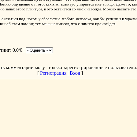
Помню ощущение от того, как этот плинтус упирается мне в лицо. Даже то, как
ню запах этого плинтуса, и это останется со мной навсегда. Можно назвать это
оказаться под носом у абсолютно любого человека, как бы успешен и удачлив
век об этом помнит, тем меньше шансов, что с ним это произойдет.
йтинг
: 0.0/0 |
ть комментарии могут только зарегистрированные пользователи
[
Регистрация
|
Вход
]