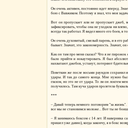
Он очень активен, постоянно идет вперед. Зна
бою с Вавжиком. Поэтому я знал, что моя задача
Вот он пропускает или не пропускает джеб, 
зафиксировать, чтобы она не уходила ни влево,
всегда так работал. Я видел много его боев, в т
Он очень духовитый, смелый парень, и в его ра
бывает. Значит, это закономерность. Значит, о
Как он там про меня сказал? Что я не пирожок 
было прийти и нокаутировать. Я был абсолют
нахватают джебов, устанут, потеряют бдительн
Поветкин же после восьми раундов сохранил и
удары. И так до самого конца. Мне нужно был
глазом, но это не от удара. То ли он локтем ме
получилось. Там куча ударов пролетела букваль
***
– Давай теперь немного поговорим "за жизнь".
все мы не становимся моложе... Вот ты не боишь
– Я занимаюсь боксом с 14 лет. И наверняка с
пришел уже давно), когда закончу, я в бокс воз