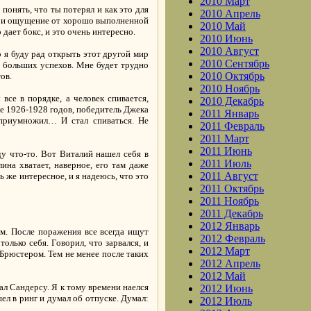
2010 Март
понять, что ты потерял и как это для
2010 Апрель
то и ощущение от хорошо выполненной
2010 Май
 дает бокс, и это очень интересно.
2010 Июнь
2010 Август
о я буду рад открыть этот другой мир
2010 Сентябрь
ж больших успехов. Мне будет трудно
2010 Октябрь
ов.
2010 Ноябрь
все в порядке, а человек спивается,
2010 Декабрь
се 1926-1928 годов, победитель Джека
2011 Январь
 приумножил… И стал спиваться. Не
2011 Февраль
2011 Март
2011 Июнь
ду что-то. Вот Виталий нашел себя в
2011 Июль
ина хватает, наверное, его там даже
2011 Август
 же интересное, и я надеюсь, что это
2011 Октябрь
2011 Ноябрь
2011 Декабрь
2012 Январь
ом. После поражения все всегда ищут
2012 Февраль
олько себя. Говорил, что зарвался, и
2012 Март
 Брюстером. Тем не менее после таких
2012 Апрель
2012 Май
рал Сандерсу. Я к тому времени наелся
2012 Июнь
ел в ринг и думал об отпуске. Думал:
2012 Июль