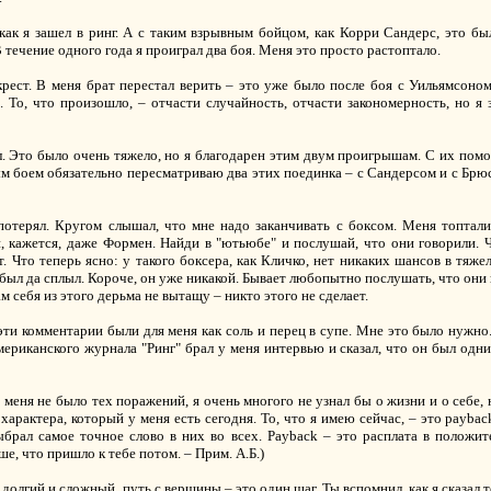
как я зашел в ринг. А с таким взрывным бойцом, как Корри Сандерс, это бы
течение одного года я проиграл два боя. Меня это просто растоптало.
рест. В меня брат перестал верить – это уже было после боя с Уильямсоном.
. То, что произошло, – отчасти случайность, отчасти закономерность, но я
. Это было очень тяжело, но я благодарен этим двум проигрышам. С их помощ
ым боем обязательно пересматриваю два этих поединка – с Сандерсом и с Брю
 потерял. Кругом слышал, что мне надо заканчивать с боксом. Меня топтали
 кажется, даже Формен. Найди в "ютьюбе" и послушай, что они говорили.
 Что теперь ясно: у такого боксера, как Кличко, нет никаких шансов в тяжел
 был да сплыл. Короче, он уже никакой. Бывает любопытно послушать, что они 
ам себя из этого дерьма не вытащу – никто этого не сделает.
эти комментарии были для меня как соль и перец в супе. Мне это было нужно
ериканского журнала "Ринг" брал у меня интервью и сказал, что он был одним 
 меня не было тех поражений, я очень многого не узнал бы о жизни и о себе, 
арактера, который у меня есть сегодня. То, что я имею сейчас, – это payback
брал самое точное слово в них во всех. Payback – это расплата в положит
ше, что пришло к тебе потом. – Прим. А.Б.)
долгий и сложный, путь с вершины – это один шаг. Ты вспомнил, как я сказал т