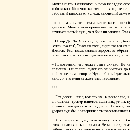
Может быть, я ошибаюсь и пока не отдаю себе 
тебя важно. Конечно, все эмоции, которые пе
работы. И радость от успеха, наконец. И даже о
Ты понимаешь, что отказаться от всего этого 
для себя. Меня всегда привлекало что-то ново
начинать новый путь, чем бы я ни занялся. Это б
– Оскар Де Ла Хойя еще далеко не стар, бога
"снюхивается", "скалывается", скуривается ил
Дэмпси. Был поклонником здорового образа 
сомневаюсь, что ты не будешь спиваться, но те
– Подозреваю, что может стать скучно. Но не
политике. Он теперь будет ею заниматься до 
побольше, чем в спорте. Нужно быть бдительны
найду и что меня не ждет разочарование.
***
– Лет десять назад вот так же, в ресторане,
виноватых: тренер виноват, жена накрутила, ну
нежных слов для себя не подбирал. Помню, ска
ударов судьбы и соперников ты восстановился 
– Этот вопрос всегда для меня актуален. 2003-
этих поединков выше крыши. Не мог не драться
сейчас уложу его в первом раунде – и отдыхать