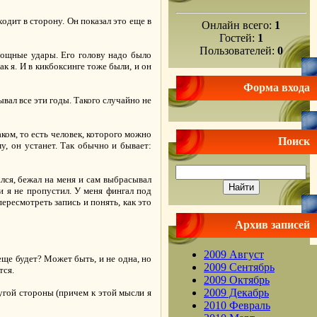
одит в сторону. Он показал это еще в
Онлайн всего:
1
Гостей:
1
Пользователей:
0
мощные удары. Его голову надо было
ак я. И в кикбоксинге тоже были, и он
Форма входа
ывал все эти годы. Такого случайно не
аком, то есть человек, которого можно
Поиск
, он устанет. Так обычно и бывает:
лся, бежал на меня и сам выбрасывал
и я не пропустил. У меня фингал под
пересмотреть запись и понять, как это
Архив записей
2009 Август
еще будет? Может быть, и не одна, но
2009 Сентябрь
тся.
2009 Октябрь
2009 Декабрь
ругой стороны (причем к этой мысли я
2010 Февраль