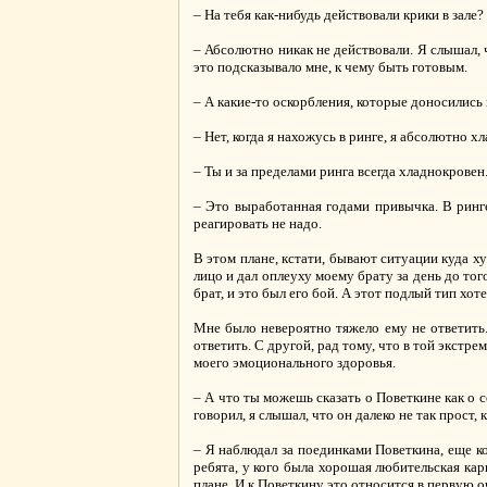
– На тебя как-нибудь действовали крики в зале
– Абсолютно никак не действовали. Я слышал, ч
это подсказывало мне, к чему быть готовым.
– А какие-то оскорбления, которые доносились и
– Нет, когда я нахожусь в ринге, я абсолютно х
– Ты и за пределами ринга всегда хладнокровен
– Это выработанная годами привычка. В ринге 
реагировать не надо.
В этом плане, кстати, бывают ситуации куда х
лицо и дал оплеуху моему брату за день до тог
брат, и это был его бой. А этот подлый тип хо
Мне было невероятно тяжело ему не ответить.
ответить. С другой, рад тому, что в той экстр
моего эмоционального здоровья.
– А что ты можешь сказать о Поветкине как о с
говорил, я слышал, что он далеко не так прост,
– Я наблюдал за поединками Поветкина, еще ко
ребята, у кого была хорошая любительская кар
плане. И к Поветкину это относится в первую о