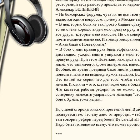
ресторане, и весь разговор прошел за то недол
Александр БЕЛЕНЬКИЙ
– На боксерских форумах чуть ли не все твои 
задаются одним вопросом: почему в Москве ты
– В некоторых боях не так просто бывает сраз
то он очень хорошо видел мою правую руку и 
все удары, которые я ею наносил. Но он сове
почти исключительно ею. И в конце концов имен
– А как было с Поветкиным?
– В бою с ним правая рука была эффективна, 
дистанцию, уходил вниз и упирался в меня го
правую руку. При этом Поветкин, находясь в т
низко, что там ничего, кроме апперкотов, нанес
Вообще, во время поединка было много разных
повесить пальто на вешалку, нужна вешалка. Есл
Это из той же серии, что для того, чтобы та
нельзя. И клинчи – это, кстати, тоже часть бокса
Что касается работы рефери, то ее можно тр
сопернику наносить удары после команды "стоп
бою с Хуком, тоже нельзя.
Но с моей стороны никаких претензий нет. В л
пользуется тем, что ему дано от природы, – 
там говорит рефери перед боем? Be careful all 
Надо быть готовым ко всему, что может произой
***