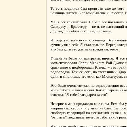
То есть поединок был проигран еще до того, 
ножницы влетел. А потом был еще и Брюстер. В 
Меня все критиковали. На мне все поставили к
Сандерсу и Брюстеру, – не я, не настоящий я
другим, способен на гораздо большее.
Я тогда уволил всю свою команду. Все изменил
лучше узнал себя. Я стал сильнее. Перед кажд
это был ад, и это для меня всегда как вчера.
У меня не было ни контракта, ничего. Я все
комментировали Лэрри Мерчент, Рой Джонс и,
сравнению с подбородком Кличко – это гранит.
подбородка. Точнее, есть, но стеклянный. Удар
один, и я понимал, что если, как Мюнхгаузен, с
Это было очень тяжело, но одновременно все 
моей работе и моей жизни. Как-то парень из ам
ответил: "Я тебе благодарен за это".
Неверие в меня придавало мне силы. Если бы у
неприятных сторон, и у меня не было бы того х
свободно говорящий на нескольких языках, вы
"отплаты", воздаяние, нечто заработанное рань
Я тогда вывел формулу: путь на вершину очень 