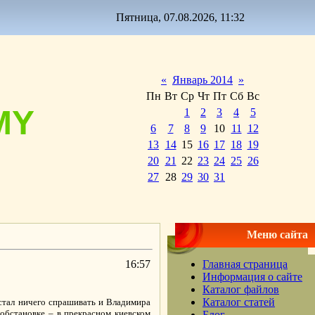
Пятница, 07.08.2026, 11:32
«
Январь 2014
»
Пн
Вт
Ср
Чт
Пт
Сб
Вс
MY
1
2
3
4
5
6
7
8
9
10
11
12
13
14
15
16
17
18
19
20
21
22
23
24
25
26
27
28
29
30
31
Меню сайта
16:57
Главная страница
Информация о сайте
Каталог файлов
Каталог статей
 стал ничего спрашивать и Владимира
обстановке – в прекрасном киевском
Блог