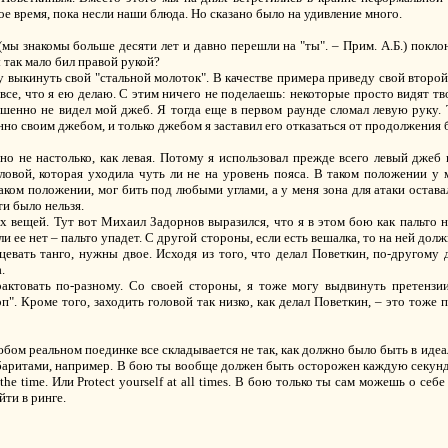
гое время, пока несли наши блюда. Но сказано было на удивление много.
(мы знакомы больше десяти лет и давно перешли на "ты". – Прим. А.Б.) покл
 так мало бил правой рукой?
у выкинуть свой "стальной молоток". В качестве примера приведу свой второ
все, что я ею делаю. С этим ничего не поделаешь: некоторые просто видят т
ршенно не видел мой джеб. Я тогда еще в первом раунде сломал левую руку.
но своим джебом, и только джебом я заставил его отказаться от продолжения 
но не настолько, как левая. Потому я использовал прежде всего левый джеб
ловой, которая уходила чуть ли не на уровень пояса. В таком положении у
аком положении, мог бить под любыми углами, а у меня зона для атаки остава
ти было нельзя.
 вещей. Тут вот Михаил Задорнов выразился, что я в этом бою как пальто н
и ее нет – пальто упадет. С другой стороны, если есть вешалка, то на ней долж
нцевать танго, нужны двое. Исходя из того, что делал Поветкин, по-другому
.
актовать по-разному. Со своей стороны, я тоже могу выдвинуть претензи
". Кроме того, заходить головой так низко, как делал Поветкин, – это тоже п
юбом реальном поединке все складывается не так, как должно было быть в идеа
габаритами, например. В бою ты вообще должен быть осторожен каждую секунд
the time. Или Protect yourself at all times. В бою только ты сам можешь о себе
ти в ринге.