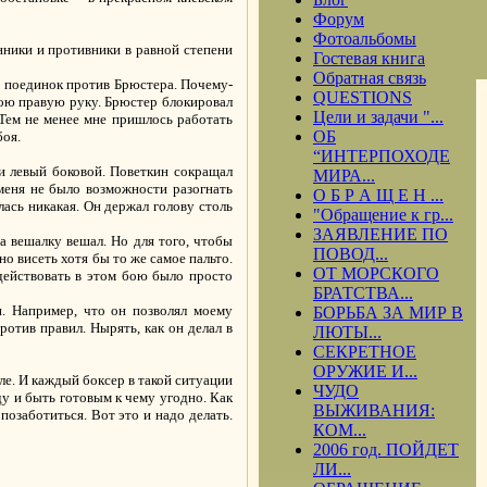
Форум
Фотоальбомы
онники и противники в равной степени
Гостевая книга
Обратная связь
й поединок против Брюстера. Почему-
QUESTIONS
вою правую руку. Брюстер блокировал
Цели и задачи "...
 Тем не менее мне пришлось работать
ОБ
боя.
“ИНТЕРПОХОДЕ
 и левый боковой. Поветкин сокращал
МИРА...
 меня не было возможности разогнать
О Б Р А Щ Е Н ...
лась никакая. Он держал голову столь
"Обращение к гр...
ЗАЯВЛЕНИЕ ПО
а вешалку вешал. Но для того, чтобы
ПОВОД...
но висеть хотя бы то же самое пальто.
ОТ МОРСКОГО
 действовать в этом бою было просто
БРАТСТВА...
и. Например, что он позволял моему
БОРЬБА ЗА МИР В
ротив правил. Нырять, как он делал в
ЛЮТЫ...
СЕКРЕТНОЕ
ОРУЖИЕ И...
ле. И каждый боксер в такой ситуации
ЧУДО
у и быть готовым к чему угодно. Как
ВЫЖИВАНИЯ:
 позаботиться. Вот это и надо делать.
КОМ...
2006 год. ПОЙДЕТ
ЛИ...