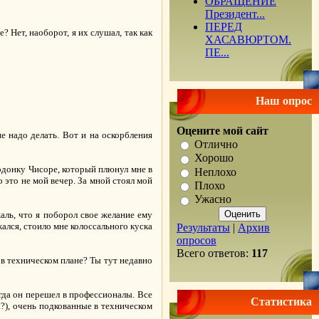
ОБРАЩЕНИЕ
Президент...
ПЕРЕД
 Нет, наоборот, я их слушал, так как
ХАСАВЮРТОМ.
ПЕ...
Наш опрос
Оцените мой сайт
е надо делать. Вот и на оскорбления
Отлично
Хорошо
подонку Чисоре, который плюнул мне в
Неплохо
 это не мой вечер. За мной стоял мой
Плохо
Ужасно
аль, что я поборол свое желание ему
жался, стоило мне колоссального куска
Результаты
|
Архив
опросов
Всего ответов:
117
 в техническом плане? Ты тут недавно
огда он перешел в профессионалы. Все
Статистика
?), очень подкованные в техническом