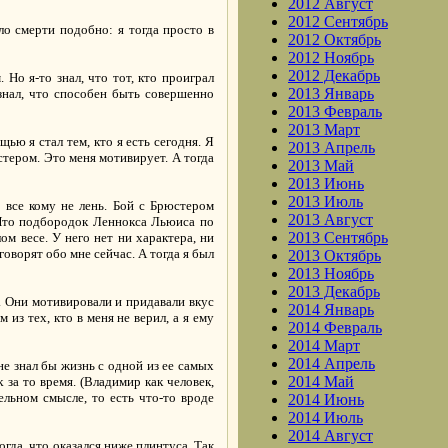
2012 Август
2012 Сентябрь
ло смерти подобно: я тогда просто в
2012 Октябрь
2012 Ноябрь
2012 Декабрь
 Но я-то знал, что тот, кто проиграл
2013 Январь
 знал, что способен быть совершенно
2013 Февраль
2013 Март
ью я стал тем, кто я есть сегодня. Я
2013 Апрель
стером. Это меня мотивирует. А тогда
2013 Май
2013 Июнь
2013 Июль
 все кому не лень. Бой с Брюстером
2013 Август
 Что подбородок Леннокса Льюиса по
2013 Сентябрь
ом весе. У него нет ни характера, ни
говорят обо мне сейчас. А тогда я был
2013 Октябрь
2013 Ноябрь
2013 Декабрь
. Они мотивировали и придавали вкус
2014 Январь
из тех, кто в меня не верил, а я ему
2014 Февраль
2014 Март
2014 Апрель
не знал бы жизнь с одной из ее самых
2014 Май
 за то время. (Владимир как человек,
ельном смысле, то есть что-то вроде
2014 Июнь
2014 Июль
2014 Август
огда, что оказался ниже плинтуса. Так