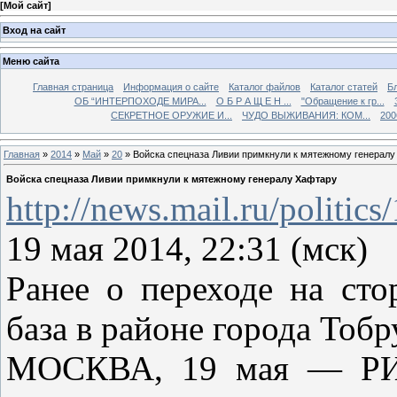
[
Мой сайт
]
Вход на сайт
Меню сайта
Главная страница
Информация о сайте
Каталог файлов
Каталог статей
Б
ОБ “ИНТЕРПОХОДЕ МИРА...
О Б Р А Щ Е Н ...
"Обращение к гр...
СЕКРЕТНОЕ ОРУЖИЕ И...
ЧУДО ВЫЖИВАНИЯ: КОМ...
200
Главная
»
2014
»
Май
»
20
» Войска спецназа Ливии примкнули к мятежному генерал
Войска спецназа Ливии примкнули к мятежному генералу Хафтару
http://news.mail.ru/politic
19 мая 2014, 22:31 (мск)
Ранее о переходе на сто
база в районе города Тобр
МОСКВА, 19 мая — РИА 