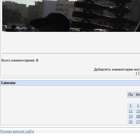
Всего комментариев
:
0
Добавлять комментарии могу
[
Р
Calendar
Пн
Вт
5
6
12
13
19
20
26
27
Полная версия сайта