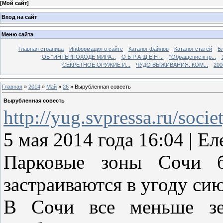
[
Мой сайт
]
Вход на сайт
Меню сайта
Главная страница
Информация о сайте
Каталог файлов
Каталог статей
Б
ОБ “ИНТЕРПОХОДЕ МИРА...
О Б Р А Щ Е Н ...
"Обращение к гр...
СЕКРЕТНОЕ ОРУЖИЕ И...
ЧУДО ВЫЖИВАНИЯ: КОМ...
200
Главная
»
2014
»
Май
»
26
» Вырубленная совесть
Вырубленная совесть
http://yug.svpressa.ru/soci
5 мая 2014 года 16:04 |
Парковые зоны Сочи б
застраиваются в угоду с
В Сочи все меньше зел