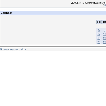
Добавлять комментарии могу
[
Р
Calendar
Пн
Вт
5
6
12
13
19
20
26
27
Полная версия сайта