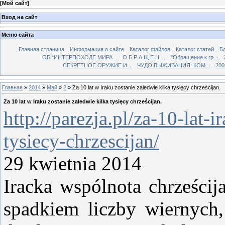
[
Мой сайт
]
Вход на сайт
Меню сайта
Главная страница
Информация о сайте
Каталог файлов
Каталог статей
Б
ОБ “ИНТЕРПОХОДЕ МИРА...
О Б Р А Щ Е Н ...
"Обращение к гр...
СЕКРЕТНОЕ ОРУЖИЕ И...
ЧУДО ВЫЖИВАНИЯ: КОМ...
200
Главная
»
2014
»
Май
»
2
» Za 10 lat w Iraku zostanie zaledwie kilka tysięcy chrześcijan.
Za 10 lat w Iraku zostanie zaledwie kilka tysięcy chrześcijan.
http://parezja.pl/za-10-lat-
tysiecy-chrzescijan/
29 kwietnia 2014
Iracka wspólnota chrześcij
spadkiem liczby wiernych, 