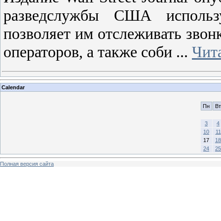
разведслужбы США использу
позволяет им отслеживать зво
операторов, а также соби
...
Чит
Calendar
Пн
Вт
3
4
10
11
17
18
24
25
Полная версия сайта