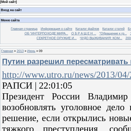
[
Мой сайт
]
Вход на сайт
Меню сайта
Главная страница
Информация о сайте
Каталог файлов
Каталог статей
Б
ОБ “ИНТЕРПОХОДЕ МИРА...
О Б Р А Щ Е Н ...
"Обращение к гр...
СЕКРЕТНОЕ ОРУЖИЕ И...
ЧУДО ВЫЖИВАНИЯ: КОМ...
200
Главная
»
2013
»
Июнь
»
09
Путин разрешил пересматривать 
http://www.utro.ru/news/2013/04
РАПСИ | 22:01:05
Президент России Владимир
возобновлять уголовное дело 
решение, если открылись новы
тяжкого преступления, соо