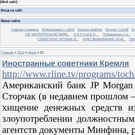
[
Мой сайт
]
Вход на сайт
Меню сайта
Главная страница
Информация о сайте
Каталог файлов
Каталог статей
Б
ОБ “ИНТЕРПОХОДЕ МИРА...
О Б Р А Щ Е Н ...
"Обращение к гр...
СЕКРЕТНОЕ ОРУЖИЕ И...
ЧУДО ВЫЖИВАНИЯ: КОМ...
200
Главная
»
2013
»
Июнь
»
21
Иностранные советники Кремля
http://www.rline.tv/programs/toc
Американский банк JP Morgan
Сторчак (в недавнем прошлом 
хищение денежных средств и
злоупотреблении должностным
агентств документы Минфина, 