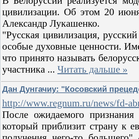
В Белоруссии реализуется мод
цивилизации. Об этом 20 июня
Александр Лукашенко.
"Русская цивилизация, русский
особые духовные ценности. Име
что принято называть белорусс
участника
...
Читать дальше »
Дан Дунгачиу: "Косовский преце
http://www.regnum.ru/news/fd-a
После ожидаемого признания 
который приблизит страну к е
получения чего-то большего"