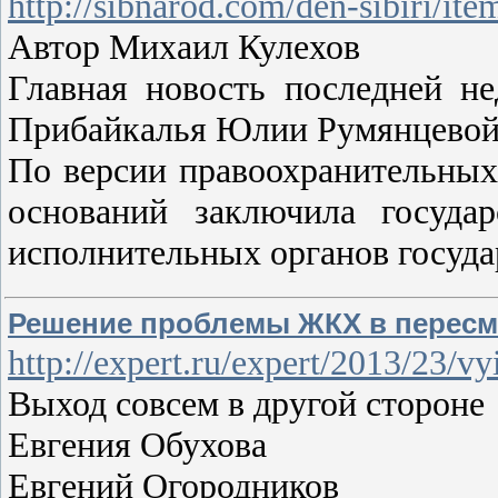
http://sibnarod.com/den-sibiri/it
Автор Михаил Кулехов
Главная новость последней не
Прибайкалья Юлии Румянцевой
По версии правоохранительных
оснований заключила госуда
исполнительных органов государ
Решение проблемы ЖКХ в пересмо
http://expert.ru/expert/2013/23/
Выход совсем в другой стороне
Евгения Обухова
Евгений Огородников