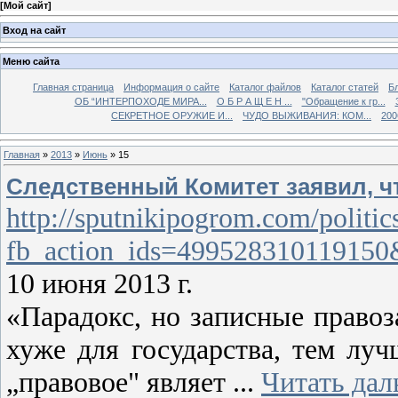
[
Мой сайт
]
Вход на сайт
Меню сайта
Главная страница
Информация о сайте
Каталог файлов
Каталог статей
Б
ОБ “ИНТЕРПОХОДЕ МИРА...
О Б Р А Щ Е Н ...
"Обращение к гр...
СЕКРЕТНОЕ ОРУЖИЕ И...
ЧУДО ВЫЖИВАНИЯ: КОМ...
200
Главная
»
2013
»
Июнь
»
15
Следственный Комитет заявил, ч
http://sputnikipogrom.com/politi
fb_action_ids=499528310119150
10 июня 2013 г.
«Парадокс, но записные право
хуже для государства, тем лу
„правовое" являет
...
Читать дал