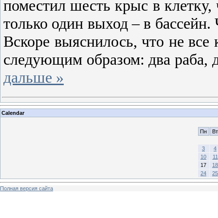
поместил шесть крыс в клетку,
только один выход – в бассейн.
Вскоре выяснилось, что не все
следующим образом: два раба, 
дальше »
Calendar
Пн
Вт
3
4
10
11
17
18
24
25
Полная версия сайта