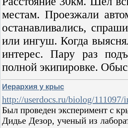
Расстояние 30км. Шел в
местам. Проезжали авто
останавливались, спраши
или ингуш. Когда выяснял
интерес. Пару раз под
полной экипировке. Обы
Иерархия у крыс
http://userdocs.ru/biolog/111097
Был проведен эксперимент с кр
Дидье Дезор, ученый из лабора