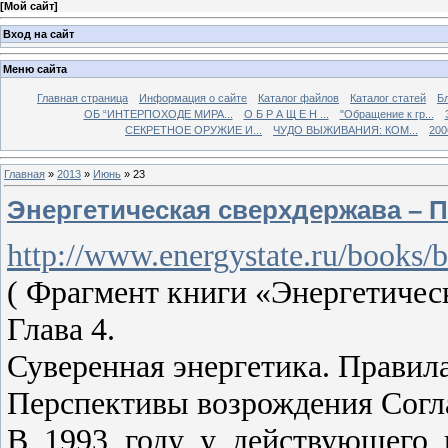
[
Мой сайт
]
Вход на сайт
Меню сайта
Главная страница
Информация о сайте
Каталог файлов
Каталог статей
Б
ОБ “ИНТЕРПОХОДЕ МИРА...
О Б Р А Щ Е Н ...
"Обращение к гр...
СЕКРЕТНОЕ ОРУЖИЕ И...
ЧУДО ВЫЖИВАНИЯ: КОМ...
200
Главная
»
2013
»
Июнь
»
23
Энергетическая сверхдержава – 
http://www.energystate.ru/books/
( Фрагмент книги «Энергетичес
Глава 4.
Суверенная энергетика. Правил
Перспективы возрождения Согл
В 1993 году у действующего 