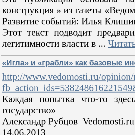
конструкция » из газеты «Ведом
Развитие событий: Илья Клишин
Этот текст подводит предвар
легитимности власти в
...
Читат
«Игла» и «грабли» как базовые 
http://www.vedomosti.ru/opinion/
fb_action_ids=538248616221549&
Каждая попытка что-то здес
государство»
Александр Рубцов Vedomosti.ru
14.06.2013