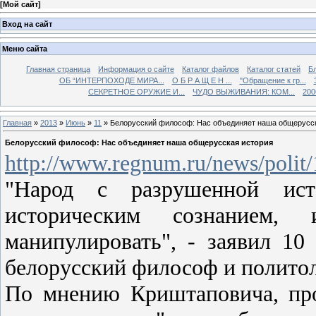
[
Мой сайт
]
Вход на сайт
Меню сайта
Главная страница
Информация о сайте
Каталог файлов
Каталог статей
Б
ОБ “ИНТЕРПОХОДЕ МИРА...
О Б Р А Щ Е Н ...
"Обращение к гр...
СЕКРЕТНОЕ ОРУЖИЕ И...
ЧУДО ВЫЖИВАНИЯ: КОМ...
200
Главная
»
2013
»
Июнь
»
11
» Белорусский философ: Нас объединяет наша общерусс
Белорусский философ: Нас объединяет наша общерусская история
http://www.regnum.ru/news/polit
"Народ с разрушенной ист
историческим сознанием, 
манипулировать", - заявил 
белорусский философ и полито
По мнению Криштаповича, про