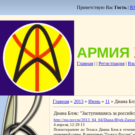
Приветствую Вас
Гость
|
R
АРМИЯ
Главная
|
|
Регистрация
|
Вх
Главная
»
2013
»
Июнь
»
11
» Диана Блэ
Диана Блэк: "Заступившись за российск
http://rus.ruvr.ru/2013_04_04/Diana-Bljek-Zastupi
4 апреля, 12:29 13
Психотерапевт из Техаса Диана Блэк в течени
приемной семье. В интервью "Голосу России" о