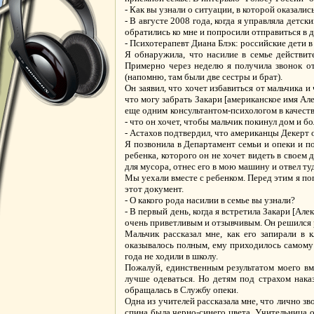
- Как вы узнали о ситуации, в которой оказалис
- В августе 2008 года, когда я управляла детс
обратились ко мне и попросили отправиться в д
- Психотерапевт Диана Блэк: российские дети в
Я обнаружила, что насилие в семье действит
Примерно через неделю я получила звонок от
(напомню, там были две сестры и брат).
Он заявил, что хочет избавиться от мальчика и
что могу забрать Закари [американское имя Алек
еще одним консультантом-психологом в качеств
- что он хочет, чтобы мальчик покинул дом и 
- Астахов подтвердил, что американцы Декерт
Я позвонила в Департамент семьи и опеки и поп
ребенка, которого он не хочет видеть в своем
для мусора, отнес его в мою машину и отвел т
Мы уехали вместе с ребенком. Перед этим я по
этот документ.
- О какого рода насилии в семье вы узнали?
- В первый день, когда я встретила Закари [Але
очень приветливым и отзывчивым. Он решился ра
Мальчик рассказал мне, как его запирали в 
оказывалось полным, ему приходилось самому в
года не ходили в школу.
Пожалуй, единственным результатом моего вме
лучше одеваться. Но детям под страхом нака
обращалась в Службу опеки.
Одна из учителей рассказала мне, что лично з
спина была черно-синего цвета. Учительница о