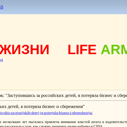
SS
ЖИЗНИ
LIFE
AR
од
к: "Заступившись за российских детей, я потеряла бизнес и сбе
их детей, я потеряла бизнес и сбережения"
vshis-za-rossijskih-detej-ja-poterjala-biznes-i-sberezhenija/
е нескольких лет пыталась привлечь внимание властей штата к издевательс
на рассказала о том, как сложно защитить права ребенка в США