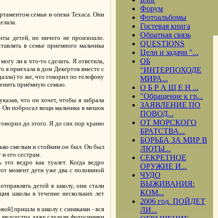
Форум
артаментом семьи и опеки Техаса. Они
Фотоальбомы
елала.
Гостевая книга
Обратная связь
иты детей, но ничего не произошло.
QUESTIONS
тавлять в семье приемного мальчика
Цели и задачи "...
ОБ
могу ли я что-то сделать. Я ответила,
го я приехала в дом Декертов вместе с
“ИНТЕРПОХОДЕ
алла) то же, что говорил по телефону
МИРА...
сменить приёмную семью.
О Б Р А Щ Е Н ...
"Обращение к гр...
казав, что он хочет, чтобы я забрала
ЗАЯВЛЕНИЕ ПО
. Он побросал вещи мальчика в мешок
ПОВОД...
ОТ МОРСКОГО
говорил до этого. Я до сих пор храню
БРАТСТВА...
БОРЬБА ЗА МИР В
олько смелым и стойким он был. Он был
ЛЮТЫ...
 и его сестрам.
СЕКРЕТНОЕ
 это ведро как туалет. Когда ведро
ОРУЖИЕ И...
 тот момент дети уже два с половиной
ЧУДО
ВЫЖИВАНИЯ:
отправлять детей в школу, они стали
КОМ...
ция школы в течение нескольких лет
2006 год. ПОЙДЕТ
вой] пришла в школу с синяками - вся
ЛИ...
ая медсестра даже сделали фотоснимки