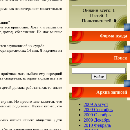
время как психотерапевт может только
Онлайн всего:
1
Гостей:
1
Пользователей:
0
мации?
ла все правильно. Хотя я и заплатила
с, доход, сбережения. Но мое мнение
Форма входа
ятся слушания об их судьбе.
 жюри присяжных 14 мая. Я надеюсь на
Поиск
го приёмная мать выбила ему передний
сть свидетели, которые видели все это
ы детей должна работать как-то иначе
Архив записей
 случаи. Но просто мне кажется, что
2009 Август
иемных родителей. Нужен кто-то, кто
2009 Сентябрь
2009 Октябрь
2009 Декабрь
нимых членов нашего общества. Дети
2010 Февраль
ас) была направлена властями штата с