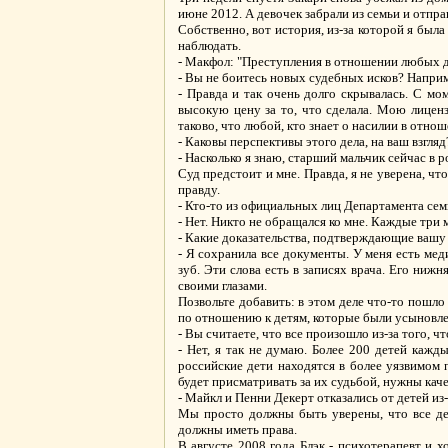
июне 2012. А девочек забрали из семьи и отпр
Собственно, вот история, из-за которой я была
наблюдать.
- Макфол: "Преступления в отношении любых 
- Вы не боитесь новых судебных исков? Напри
- Правда и так очень долго скрывалась. С мом
высокую цену за то, что сделала. Мою лиценз
таково, что любой, кто знает о насилии в отно
- Каковы перспективы этого дела, на ваш взгляд
- Насколько я знаю, старший мальчик сейчас в 
Суд предстоит и мне. Правда, я не уверена, чт
правду.
- Кто-то из официальных лиц Департамента семь
- Нет. Никто не обращался ко мне. Каждые три 
- Какие доказательства, подтверждающие вашу 
- Я сохранила все документы. У меня есть мед
зуб. Эти слова есть в записях врача. Его нижн
своими глазами.
Позвольте добавить: в этом деле что-то пошло
по отношению к детям, которые были усыновле
- Вы считаете, что все произошло из-за того, чт
- Нет, я так не думаю. Более 200 детей кажды
российские дети находятся в более уязвимом 
будет присматривать за их судьбой, нужны кач
- Майкл и Пенни Декерт отказались от детей и
Мы просто должны быть уверены, что все де
должны иметь права.
В августе 2008 года Блэк - психотерапевт и х