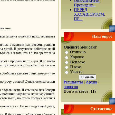
ОБРАЩЕНИЕ
Президент...
ПЕРЕД
ХАСАВЮРТОМ.
ПЕ...
ьюстоне.
Наш опрос
была лишена лицензии психотерапевта
личила в насилии над детьми, решили
Оцените мой сайт
 детей. В результате действие моей
Отлично
лись, а в том, что я была арестована
Хорошо
ком) и пропали на три дня. Я не могла
Неплохо
 к руководителю Службы опеки всего
Плохо
Ужасно
ли сообщать властям о них, потому что
встречу с главой Департамента семьи
Результаты
|
Архив
опросов
 отдельности. Я слышала, как Закари
Всего ответов:
117
ры полиции надели на меня наручники.
естовывать, но этого требует местная
 безопасности. Но на следующий день,
Статистика
ь. В бегах он и сейчас - он убежал в