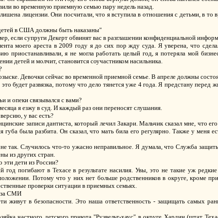
авили во временную приемную семью пару недель назад.
 лишена лицензии. Они посчитали, что я вступила в отношения с детьми, в то 
детей в США должны быть наказаны"
мер, если супруги Декерт обвинят вас в разглашении конфиденциальной инфор
ента моего ареста в 2009 году я до сих пор жду суда. Я уверена, что сдела
ию приостанавливали, я не могла работать целый год, я потеряла мой бизне
шении детей и молчит, становится соучастником насильника.
?
розыске. Девочки сейчас во временной приемной семье. В апреле должны состо
о это будет развязка, потому что дело тянется уже 4 года. Я предстану перед
и и опеки связывался с вами?
месяца я езжу в суд. И каждый раз они переносят слушания.
версию, у вас есть?
ицинские записи дантиста, который лечил Закари. Мальчик сказал мне, что е
яя губа была разбита. Он сказал, что мать била его регулярно. Также у меня е
 не так. Случилось что-то ужасно неправильное. Я думала, что Служба защит
ны из других стран.
о эти дети из России?
й год погибают в Техасе в результате насилия. Увы, это не такие уж редкие
положении. Потому что у них нет больше родственников в округе, кроме пр
ественные проверки ситуации в приемных семьях.
з-за СМИ
ти живут в безопасности. Это наша ответственность - защищать самых ра
озяйка частного детского приюта "Рузвельт-хаус" в округе Хардин (штат Тех