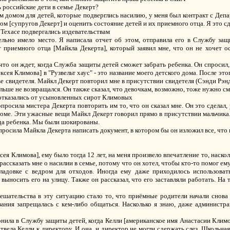
ь российские дети в семье Декерт?
ким домом для детей, которые подверглись насилию, у меня был контракт с Деп
ом [супругов Декерт] и оценить состояние детей и их приемного отца. Я это сд
 Техасе подвергались издевательствам
ельно имело место. Я написала отчет об этом, отправила его в Службу защ
 приемного отца [Майкла Декерта], который заявил мне, что он не хочет ос
 что он ждет, когда Служба защиты детей сможет забрать ребенка. Он спросил, 
сея Климова] в "Рузвельт хаус" - это название моего детского дома. После это
е свидетеля. Майкл Декерт повторил мне в присутствии свидетеля (Сэнди Рэнд
больше не возвращался. Он также сказал, что девочкам, возможно, тоже нужно 
 отказались от усыновленных сирот Климовых
росила мистера Декерта повторить им то, что он сказал мне. Он это сделал, у
 доме. Эти ужасные вещи Майкл Декерт говорил прямо в присутствии мальчика
уда ребенка. Мы были шокированы.
просила Майкла Декерта написать документ, в котором бы он изложил все, что 
ксея Климова], ему было тогда 12 лет, на меня произвело впечатление то, наск
ссказать мне о насилии в семье, потому что он хотел, чтобы кто-то помог ему
кладовке с ведром для отходов. Иногда ему даже приходилось использовать
ыносить его на улицу. Также он рассказал, что его заставляли работать. На
шательства в эту ситуацию стало то, что приёмные родители начали снова 
зания запрещалась с кем-либо общаться. Насколько я знаю, даже администра
вонила в Службу защиты детей, когда Келли [американское имя Анастасии Климо
твела Келли к директору. И она, и директор не могли сдержать слез. Школьн