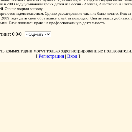
и в 2003 году усыновили троих детей из России - Алексея, Анастасию и Светл
. Они не ходили в школу.
ергаются издевательствам. Однако расследование так и не было начато. Блэк з
В 2009 году дети сами обратились к ней за помощью. Она пыталась добиться
ными. Блэк лишилась права на профессиональную деятельность.
йтинг
: 0.0/0 |
ть комментарии могут только зарегистрированные пользователи
[
Регистрация
|
Вход
]