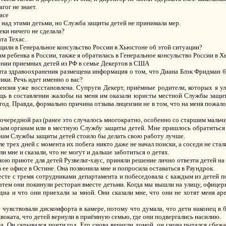
гог не знает.
асе
и над этими детьми, но Служба защиты детей не принимала мер.
еки ничего не сделала?
та Техас.
щили в Генеральное консульство России в Хьюстоне об этой ситуации?
м ребенка в России, также я обратилась в Генеральное консульство России в Х
шении приемных детей из РФ в семье Декертов в США
нта здравоохранения размещена информация о том, что Диана Блэк Фридман 
ики. Речь идет именно о вас?
цензия уже восстановлена. Супруги Декерт, приёмные родители, которых я у
щь в составлении жалобы на меня им оказали юристы местной Службы защиты
д. Правда, формально причина отзыва лицензии не в том, что на меня пожалова
 очередной раз (ранее это случалось многократно, особенно со старшим мальчи
ным органам или в местную Службу защиты детей. Мне пришлось обратиться
анам Службы защиты детей стоило бы делать свою работу лучше.
ле трех дней с момента их побега никто даже не начал поиски, а соседи не ста
и мне и сказали, что не могут и дальше заботиться о детях.
ю приюте для детей Рузвельт-хаус, приняли решение лично отвезти детей на 
 ее офисе в Остине. Она позвонила мне и попросила оставаться в Раундрок.
сте с тремя сотрудниками департамента и побеседовала с каждым из детей по
 Затем они покинули ресторан вместе детьми. Когда мы вышли на улицу, офице
дна и что они приехали за мной. Они сказали мне, что они не хотят меня ар
е чувствовали дискомфорта в камере, потому что думала, что дети наконец в
адвоката, что детей вернули в приёмную семью, где они подвергались насилию.
а. Он скрывался почти год. Его снова вернули домой, он снова пытался сбежат