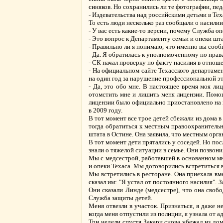
синяков. Но сохранились ли те фотографии, педа
- Издевательства над российскими детьми в Тех
То есть люди несколько раз сообщали о насили
- У вас есть какие-то версии, почему Служба оп
- Это вопрос к Департаменту семьи и опеки шта
- Правильно ли я понимаю, что именно вы сооб
- Да. Я обратилась к уполномоченному по права
- СК начал проверку по факту насилия в отно
- На официальном сайте Техасского департаме
на один год за нарушение профессиональной эт
- Да, это обо мне. В настоящее время моя ли
отомстить мне и лишить меня лицензии. Помо
лицензии было официально приостановлено на го
в 2009 году.
В тот момент все трое детей сбежали из дома в
тогда обратиться к местным правоохранитель
штата в Остине. Она заявила, что местным орг
В тот момент дети прятались у соседей. Но пос
знали о тяжелой ситуации в семье. Они позвонил
Мы с медсестрой, работавшей в основанном мно
и опеки Техаса. Мы договорились встретиться в
Мы встретились в ресторане. Она приехала вме
сказал им: "Я устал от постоянного насилия".
Они сказали Линде (медсестре), что она свобо
Служба защиты детей.
Меня отвезли в участок. Признаться, я даже н
когда меня отпустили из полиции, я узнала от 
Три недели спустя Закари снова убежал из дом