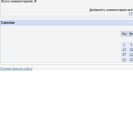
Всего комментариев
:
0
Добавлять комментарии могу
[
Р
Calendar
Пн
Вт
3
4
10
11
17
18
24
25
Полная версия сайта