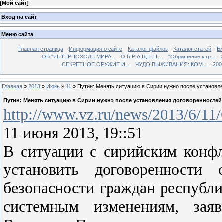
[
Мой сайт
]
Вход на сайт
Меню сайта
Главная страница
Информация о сайте
Каталог файлов
Каталог статей
Б
ОБ “ИНТЕРПОХОДЕ МИРА...
О Б Р А Щ Е Н ...
"Обращение к гр...
СЕКРЕТНОЕ ОРУЖИЕ И...
ЧУДО ВЫЖИВАНИЯ: КОМ...
200
Главная
»
2013
»
Июнь
»
11
» Путин: Менять ситуацию в Сирии нужно после установл
Путин: Менять ситуацию в Сирии нужно после установления договоренностей
http://www.vz.ru/news/2013/6/11
11 июня 2013, 19::51
В ситуации с сирийским конф
установить договоренности
безопасности граждан республи
системным изменениям, зая