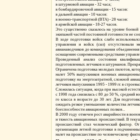
в штурмовой авиации - 32 часа;
в бомбардировочной авиации - 15 часов:
в дальней авиации - 10 часов:
в военно-транспортной (ВТА) - 28 часов:
в армейской авиации - 18-27 часов.
Это существенно сказалось на уровне боевой
экипажей частей постоянной готовности не со
В ходе подготовки войск слабо использовалс
управления и войск (сил) отсутствовали 
авианаводчиков до командования объединения 
оснащению современными средствами управле
Проведенный анализ состояния квалификац
подготовленных летчиков и штурманов. Прекра
Ограничена подготовка молодых пилотов, кото
налет 50% выпускников военных авиационных 
подготовку на энергозатратной, сложной авиац
летчиков выпускников 1995 - 1999 гг. в строев
Сложилась ситуация, когда при высокой естест
с 1998 года снизилась с 80 до 50 %, средний в
го класса в возрасте до 30 лет. Для подгото
ожидать резкое уменьшение количества летчико
боеспособности авиационных полков...
В 2000 году отмечен рост аварийности в военно
и тяжесть авиационных происшествий. В текущем
происшествий стал человеческий фактор. О
организации летной подготовки в подчиненны
налет на происшествие по человеческому факто