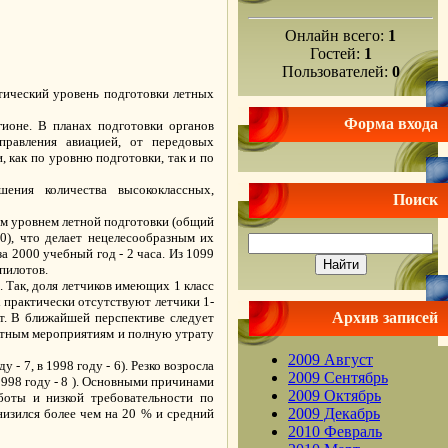
Онлайн всего:
1
Гостей:
1
Пользователей:
0
тический уровень подготовки летных
Форма входа
гионе. В планах подготовки органов
правления авиацией, от передовых
 как по уровню подготовки, так и по
ения количества высококлассных,
Поиск
им уровнем летной подготовки (общий
0), что делает нецелесообразным их
а 2000 учебный год - 2 часа. Из 1099
 пилотов.
. Так, доля летчиков имеющих 1 класс
ях практически отсутствуют летчики 1-
Архив записей
ет. В ближайшей перспективе следует
татным мероприятиям и полную утрату
2009 Август
- 7, в 1998 году - 6). Резко возросла
2009 Сентябрь
1998 году - 8 ). Основными причинами
2009 Октябрь
боты и низкой требовательности по
2009 Декабрь
изился более чем на 20 % и средний
2010 Февраль