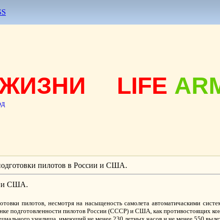
SS
ЖИЗНИ
LIFE
AR
од
подготовки пилотов в России и США.
и и США.
товки пилотов, несмотря на насыщеность самолета автоматичаскими систе
ценке подготовленности пилотов России (СССР) и США, как противостоящих ко
ециального училища, имеющий не менее 230 летных часов и не менее 550 выле