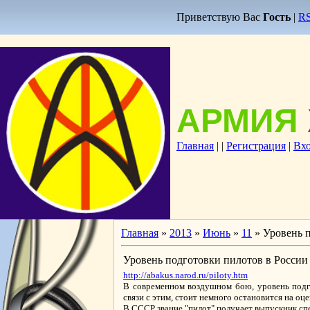
Приветствую Вас
Гость
|
R
АРМИЯ
Главная
|
|
Регистрация
|
Вх
Главная
»
2013
»
Июнь
»
11
» Уровень 
Уровень подготовки пилотов в Росси
http://abakus.narod.ru/piloty.htm
В современном воздушном бою, уровень подго
связи с этим, стоит немного остановится на о
В СССР звание "пилот" получает выпускник сп