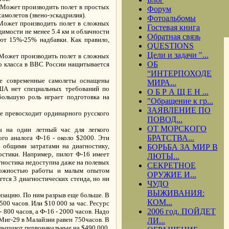
. Может производить полет в простых
Форум
самолетов (звено-эскадрилия).
Фотоальбомы
. Может производить полет в сложных
Гостевая книга
димости не менее 5.4 км и облачности
Обратная связь
ют 15%-25% надбавки. Как правило,
QUESTIONS
Цели и задачи "...
. Может производить полет в сложных
ОБ
го класса в ВВС России нащитывается
“ИНТЕРПОХОДЕ
се современные самолеты оснащены
МИРА...
США нет специальных требований по
О Б Р А Щ Е Н ...
 большую роль играет подготовка на
"Обращение к гр...
ЗАЯВЛЕНИЕ ПО
ое превосходит ординарного русского
ПОВОД...
ОТ МОРСКОГО
ы на один летный час для легкого
БРАТСТВА...
ого аналога Ф-16 - около $2000. Эти
 общими затратами на диагностику,
БОРЬБА ЗА МИР В
остики. Например, пилот Ф-16 имеет
ЛЮТЫ...
агностика недоступна даже на полевых
СЕКРЕТНОЕ
сложностью работы и малым опытом
ОРУЖИЕ И...
ется 3 диагностических стенда, но ни
ЧУДО
ВЫЖИВАНИЯ:
изацию. По ним разрыв еще больше. В
КОМ...
500 часов. Или $10 000 за час. Ресурс
2006 год. ПОЙДЕТ
 800 часов, а Ф-16 - 2000 часов. Надо
 Миг-29 в Малайзии равен 750часов. В
ЛИ...
ревышают первоначальные на $490 000.