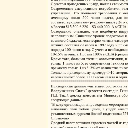
С учетом приведенных цыфр, полная стоимость 
Современные американские истребители, так
управлении. Это понижает требования к коли
имеющему около 500 часов налета, для ос
соответствующему ему русскому пилоту 2-го кл
в России $15 500 * 220 = $3 440 000. А в США -
Совершенно очевидно, что подобную нагру
направлениям. Снижение уровня подготовки и 
военного бюджета, количесрво летных часов ре
летчика составил 29 часов в 1997 году и прим
порядка 100 часов в год. С учетом необходимо
10-15% летчиков. Против 100% в США (средний 
Кроме того, большая степень автоматизации, в
только 1 пилот из 5, то современная техника 
прежнему только 1 из 5. 3% от количества пило
Только по приведенному примеру Ф-16, америка
человек имеют более 3000 часов налета и один 
**************************************
Приведенные данные учитывали состояние на 1
Вооруженных Силах" делается ежегодно Геншт
ГШ. Такой доклад заместителя Министра о
следующие данные:
"В ходе организации и проведении мероприят
выполнить план любой ценой, в ущерб качест
установленных курсами боевой подготовки 75%
Справочно
Средний налет летчиков строевых частей из го
в истребительной авиации - 8 часов;