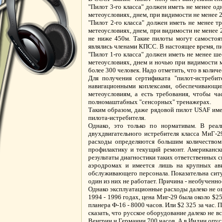
"Пилот 3-го класса" должен иметь не менее од
метеоусловиях, днем, при видимости не менее 2
"Пилот 2-го класса" должен иметь не менее т
метеоусловиях, днем, при видимости не менее 2
не ниже 450м. Такие пилоты могут самостоя
являлись членами КПСС. В настоящее время, пи
"Пилот 1-го класса" должен иметь не менее ш
метеоусловиях, днем и ночью при видимости м
более 300 человек. Надо отметить, что в коли
Для получения сертификата "пилот-истреб
навигационными коплексами, обеспечивающи
метеоусловиям, а есть требования, чтобы ч
полномаштабных "сенсорных" тренажерах.
Таким образом, даже рядовой пилот USAF имее
пилота-истребителя.
Однако, это только по нормативам. В реал
двухдвигательного истребителя класса МиГ-29
расходы определяются большим количеством 
профилактику и текущий ремонт. Американск
результаты диагностики таких ответственных си
аэродромах и имеется лишь на крупных ав
обслуживающего персонала. Показательна ситуа
один из них не работает. Причина - необученно
Однако эксплуатационные расходы далеко не о
1994 - 1996 годах, цена Миг-29 была около $25
планера Ф-16 - 8000 часов. Или $2 325 за час. 
сказать, что русское оборудование далеко не 
Венгрии и Германни 700 часов. А в Индии опус