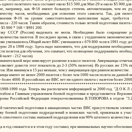
одного полетного часа составит около $15 500 для Миг-29 и около $5 900 для
ие, например, как Ф-16 имеют большую степень автоматизации, чем их р
честву часов, необходимых для освоения этого самолета. Так, для пилот
воения Ф-16 на уровне самостоятельного выполнения задач, требуется
асса - 220 часов. Таким образом, стоимость только летной подготовки пилота
 $5 900 * 168 = $991 200.
зку СССР (Россия) выдежать не могла. Необходимо было сокращение р
количества пилотов. В последнее время, в связи с ухудшением экономическо
зко уменьшилось.Общий налет ВВС уменьшился с 679 800 чсов в 1991 году до 
ерно 20 в 1998 году. Здесь надо напомнить, что для поддержания необходимо
сти полетов для обучения, это означает, что полноценно поддерживать необх
налет - 212 часов).
 значительной мере нивелирует различие в классе пилотов. Американцы отмеч
позволяет довести этот показатель до 2-3 (50% пилотов). Из русских же 15%
тов. Или минимум в 15 раз меньше, чем у американцев при равном количестве.
нцы имеют не менее 2000 пилотов с более чем 1000 часов полета на данной мо
- более 4000. В российских же ВВС нет ни одного пилота с налетом более 200
****************************************************************
998-1999 года. Теперь мы располагаем информацией за 2000 год. "Д О К Л 
абом и Главным управлением боевой подготовки и представляется Верховн
бороны Российской Федерации генерал-полковника В.ТОПОРОВА в отделе
ий тактической подготовки в авиационных частях ВВС присутствовали элемен
ву боевой подготовки подразделений и воинских частей, привлекали к учас
 списочного состава экипажей подразделения или 90% штатного количества с
да в год снижается и в этом году составил, при минимальных научно-обоснован