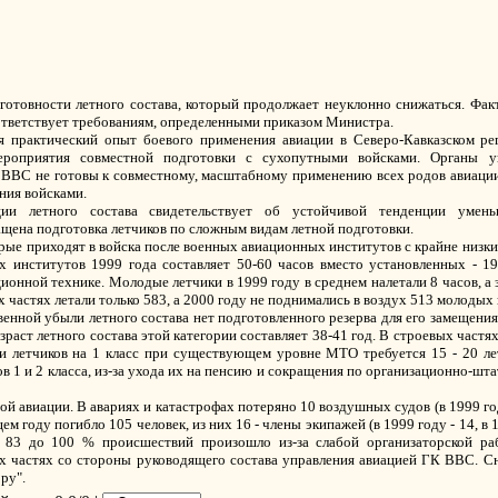
 готовности летного состава, который продолжает неуклонно снижаться. Фак
ответствует требованиям, определенными приказом Министра.
я практический опыт боевого применения авиации в Северо-Кавказском ре
мероприятия совместной подготовки с сухопутными войсками. Органы у
ВВС не готовы к совместному, масштабному применению всех родов авиации,
ния войсками.
ии летного состава свидетельствует об устойчивой тенденции уменьш
щена подготовка летчиков по сложным видам летной подготовки.
рые приходят в войска после военных авиационных институтов с крайне низк
институтов 1999 года составляет 50-60 часов вместо установленных - 19
ионной технике. Молодые летчики в 1999 году в среднем налетали 8 часов, а з
ых частях летали только 583, а 2000 году не поднимались в воздух 513 молодых
венной убыли летного состава нет подготовленного резерва для его замещения
озраст летного состава этой категории составляет 38-41 год. В строевых част
вки летчиков на 1 класс при существующем уровне МТО требуется 15 - 20 л
в 1 и 2 класса, из-за ухода их на пенсию и сокращения по организационно-ш
й авиации. В авариях и катастрофах потеряно 10 воздушных судов (в 1999 году 
 году погибло 105 человек, из них 16 - члены экипажей (в 1999 году - 14, в 
т 83 до 100 % происшествий произошло из-за слабой организаторской ра
х частях со стороны руководящего состава управления авиацией ГК ВВС. Сн
ру".