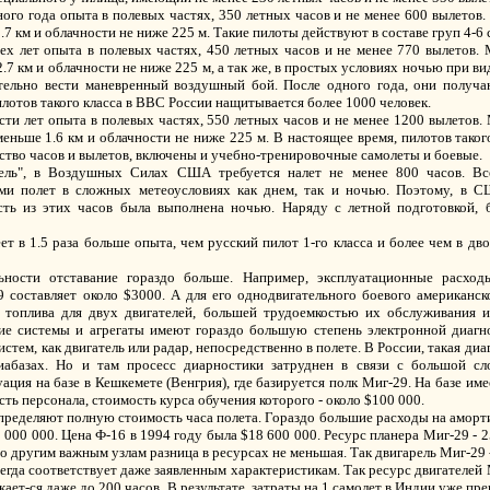
ного года опыта в полевых частях, 350 летных часов и не менее 600 вылетов
.7 км и облачности не ниже 225 м. Такие пилоты действуют в составе груп 4-6 
рех лет опыта в полевых частях, 450 летных часов и не менее 770 вылетов
.7 км и облачности не ниже 225 м, а так же, в простых условиях ночью при ви
тельно вести маневренный воздушный бой. После одного года, они получа
лотов такого класса в ВВС России нащитывается более 1000 человек.
ести лет опыта в полевых частях, 550 летных часов и не менее 1200 вылетов
еньше 1.6 км и облачности не ниже 225 м. В настоящее время, пилотов тако
чество часов и вылетов, включены и учебно-тренировочные самолеты и боевые.
итель", в Воздушных Силах США требуется налет не менее 800 часов. В
ми полет в сложных метеоусловиях как днем, так и ночью. Поэтому, в 
асть из этих часов была выполнена ночью. Наряду с летной подготовкой,
т в 1.5 раза больше опыта, чем русский пилот 1-го класса и более чем в дв
ьности отставание гораздо больше. Например, эксплуатационные расход
 составляет около $3000. А для его однодвигательного боевого американск
топлива для двух двигателей, большей трудоемкостью их обслуживания и
ие системы и агрегаты имеют гораздо большую степень электронной диагн
стем, как двигатель или радар, непосредственно в полете. В России, такая ди
иабазах. Но и там просесс диарностики затруднен в связи с большой 
ция на базе в Кешкемете (Венгрия), где базируется полк Миг-29. На базе име
сть персонала, стоимость курса обучения которого - около $100 000.
пределяют полную стоимость часа полета. Гораздо большие расходы на аморт
 000 000. Цена Ф-16 в 1994 году была $18 600 000. Ресурс планера Миг-29 - 2
По другим важным узлам разница в ресурсах не меньшая. Так двигарель Миг-29 -
всегда соответствует даже заявленным характеристикам. Так ресурс двигателей
кает-ся даже до 200 часов. В результате, затраты на 1 самолет в Индии уже п