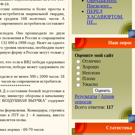
ОБРАЩЕНИЕ
 Ф-16.
Президент...
усские оппоненты и более просты в
ПЕРЕД
а-истребителя нацинальной гвардии,
ХАСАВЮРТОМ.
 в среднем 168 полетных часов. А
ПЕ...
 современного истребителя составляет
асходов. Оно проишодило по двум
го положения в России и сокращением
Наш опрос
132 000 в 1998 году. Налет на одного
го уровня пилотажа, необходим налет
одимую форму в России могут только у
Оцените мой сайт
Отлично
ают, что если в ВВ2 победы одерживал
Хорошо
 пилотов, победы может одерживать по
Неплохо
дели и не менее 300 с 2000 часов. 18
Плохо
0 часов на современном истребителе.
Ужасно
***************
А Д о состоянии боевой подготовки в
ому, министру обороны и начальнику
Результаты
|
Архив
 "3.2 ВОЗДУШНАЯ ВЫУЧКА" содержит
опросов
Всего ответов:
117
ты формализма. Командиры, стремясь
тию в ЛТУ по 2 - 4 экипажа, вместо
амолетов полка.
Статистика
ных нормах - 60-70 часов: