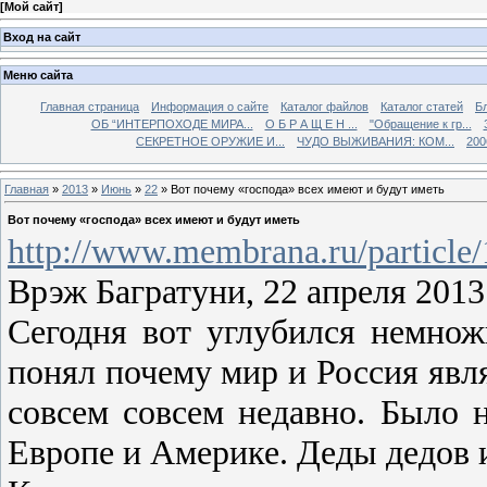
[
Мой сайт
]
Вход на сайт
Меню сайта
Главная страница
Информация о сайте
Каталог файлов
Каталог статей
Б
ОБ “ИНТЕРПОХОДЕ МИРА...
О Б Р А Щ Е Н ...
"Обращение к гр...
СЕКРЕТНОЕ ОРУЖИЕ И...
ЧУДО ВЫЖИВАНИЯ: КОМ...
200
Главная
»
2013
»
Июнь
»
22
» Вот почему «господа» всех имеют и будут иметь
Вот почему «господа» всех имеют и будут иметь
http://www.membrana.ru/particle
Врэж Багратуни, 22 апреля 2013
Сегодня вот углубился немнож
понял почему мир и Россия явл
совсем совсем недавно. Было н
Европе и Америке. Деды дедов и