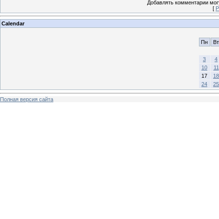
Добавлять комментарии могу
[
Р
Calendar
Пн
Вт
3
4
10
11
17
18
24
25
Полная версия сайта