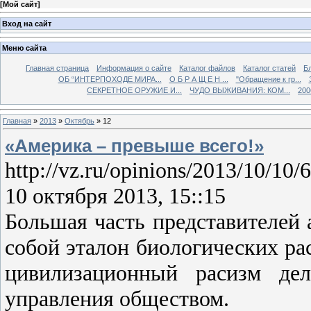
[
Мой сайт
]
Вход на сайт
Меню сайта
Главная страница
Информация о сайте
Каталог файлов
Каталог статей
Б
ОБ “ИНТЕРПОХОДЕ МИРА...
О Б Р А Щ Е Н ...
"Обращение к гр...
СЕКРЕТНОЕ ОРУЖИЕ И...
ЧУДО ВЫЖИВАНИЯ: КОМ...
200
Главная
»
2013
»
Октябрь
»
12
«Америка – превыше всего!»
http://vz.ru/opinions/2013/10/10/
10 октября 2013, 15::15
Большая часть представителей 
собой эталон биологических р
цивилизационный расизм де
управления обществом.