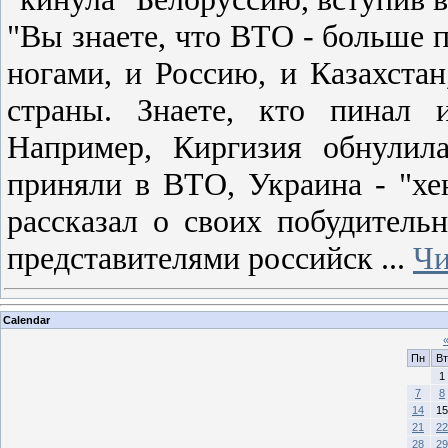
"Вы знаете, что ВТО - больше 
ногами, и Россию, и Казахстан
страны. Знаете, кто пинал 
Например, Киргизия обнулил
приняли в ВТО, Украина - "хен
рассказал о своих побудитель
представителями российск
...
Чи
Calendar
Пн
Вт
1
7
8
14
15
21
22
28
29