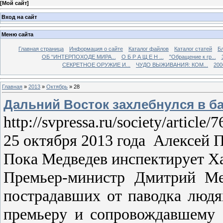
[
Мой сайт
]
Вход на сайт
Меню сайта
Главная страница
Информация о сайте
Каталог файлов
Каталог статей
Б
ОБ “ИНТЕРПОХОДЕ МИРА...
О Б Р А Щ Е Н ...
"Обращение к гр...
СЕКРЕТНОЕ ОРУЖИЕ И...
ЧУДО ВЫЖИВАНИЯ: КОМ...
200
Главная
»
2013
»
Октябрь
»
28
Дальний Восток захлебнулся в б
http://svpressa.ru/society/article
25 октября 2013 года Алексе
Пока Медведев инспектирует Ха
Премьер-министр Дмитрий Мед
пострадавших от паводка людя
премьеру и сопровождавшему е