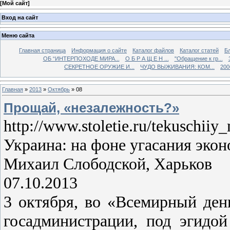
[
Мой сайт
]
Вход на сайт
Меню сайта
Главная страница
Информация о сайте
Каталог файлов
Каталог статей
Б
ОБ “ИНТЕРПОХОДЕ МИРА...
О Б Р А Щ Е Н ...
"Обращение к гр...
СЕКРЕТНОЕ ОРУЖИЕ И...
ЧУДО ВЫЖИВАНИЯ: КОМ...
200
Главная
»
2013
»
Октябрь
»
08
Прощай, «незалежность?»
http://www.stoletie.ru/tekuschii
Украина: на фоне угасания эко
Михаил Слободской, Харьков
07.10.2013
3 октября, во «Всемирный ден
госадминистрации, под эгидо