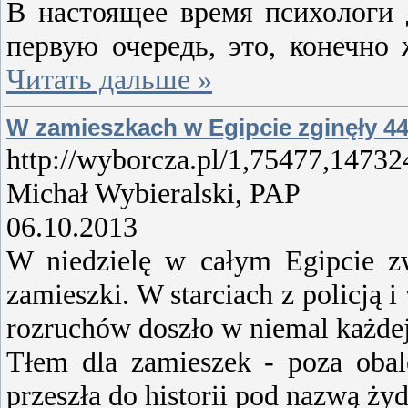
В настоящее время психологи 
первую очередь, это, конечно
Читать дальше »
W zamieszkach w Egipcie zginęły 44
http://wyborcza.pl/1,75477,147
Michał Wybieralski, PAP
06.10.2013
W niedzielę w całym Egipcie z
zamieszki. W starciach z policją 
rozruchów doszło w niemal każdej
Tłem dla zamieszek - poza obal
przeszła do historii pod nazwą ży