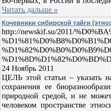
Во-первых, в России в последн
Читать дальше »
Кочевники сибирской тайги (этн
http://newskif.su/2011
%D1%81%D0%B8%D0%B1%D
%D1%82%D0%B0%D0%B9%D
%D1%8D%D1%82%D0%BD%D
24 Ноябрь 2011
ЦЕЛЬ этой статьи – указать н
сохранения ее биоразнообраз
природной средой, и не може
человеком пространстве этно