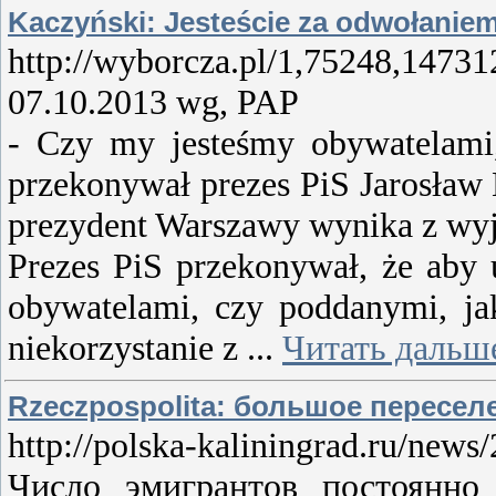
Kaczyński: Jesteście za odwołaniem
http://wyborcza.pl/1,75248,147
07.10.2013 wg, PAP
- Czy my jesteśmy obywatelami
przekonywał prezes PiS Jarosław 
prezydent Warszawy wynika z wyją
Prezes PiS przekonywał, że aby 
obywatelami, czy poddanymi, ja
niekorzystanie z
...
Читать дальш
Rzeczpospolita: большое пересе
http://polska-kaliningrad.ru/news
Число эмигрантов постоянно р