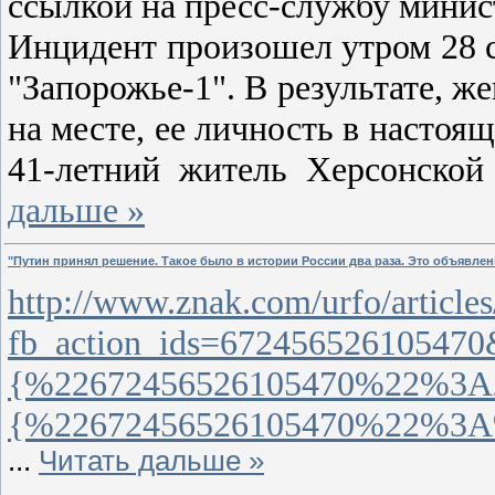
ссылкой на пресс-службу минис
Инцидент произошел утром 28 
"Запорожье-1". В результате, ж
на месте, ее личность в настоящ
41-летний житель Херсонской
дальше »
"Путин принял решение. Такое было в истории России два раза. Это объявле
http://www.znak.com/urfo/article
fb_action_ids=672456526105470
{%22672456526105470%22%3A2
{%22672456526105470%22%3A%
...
Читать дальше »