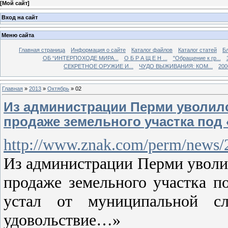
[
Мой сайт
]
Вход на сайт
Меню сайта
Главная страница
Информация о сайте
Каталог файлов
Каталог статей
Б
ОБ “ИНТЕРПОХОДЕ МИРА...
О Б Р А Щ Е Н ...
"Обращение к гр...
СЕКРЕТНОЕ ОРУЖИЕ И...
ЧУДО ВЫЖИВАНИЯ: КОМ...
200
Главная
»
2013
»
Октябрь
»
02
Из администрации Перми уволилс
продаже земельного участка под
http://www.znak.com/perm/news/
Из администрации Перми уволи
продаже земельного участка п
устал от муниципальной с
удовольствие…»