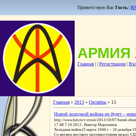
Приветствую Вас
Гость
|
R
АРМИЯ
Главная
|
|
Регистрация
|
Вх
Главная
»
2013
»
Октябрь
»
13
Новой холодной войны не будет – неко
http://www.km.ru/v-rossii/2013/10/07/barak-ob
17:48 7.10.2013 , Виктор Мартынюк
Холодная война (5 марта 1946 г. – 26 декабря 1
Со времен жесткого противостояния между СШ