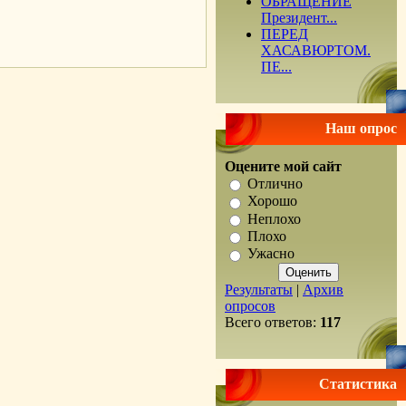
ОБРАЩЕНИЕ
Президент...
ПЕРЕД
ХАСАВЮРТОМ.
ПЕ...
Наш опрос
Оцените мой сайт
Отлично
Хорошо
Неплохо
Плохо
Ужасно
Результаты
|
Архив
опросов
Всего ответов:
117
Статистика