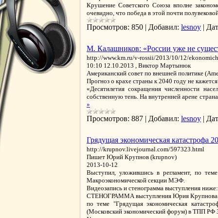
Крушение Советского Союза вполне законом
очевидно, что победа в этой почти полувеков
Просмотров:
850
|
Добавил:
lesnoy
|
Дат
М. Калашников: «России уже не сущес
http://www.km.ru/v-rossii/2013/10/12/ekonomich
10:10 12.10.2013 , Виктор Мартынюк
Американский совет по внешней политике (Ameri
Прогноз о крахе страны к 2040 году не кажет
«Десятилетия сокращения численности насе
собственную тень. На внутренней арене стран
»
Просмотров:
887
|
Добавил:
lesnoy
|
Дат
Грядущая экономическая катастрофа 20
http://krupnov.livejournal.com/597323.html
Пишет Юрий Крупнов (krupnov)
2013-10-12
Выступил, уложившись в регламент, по теме
Макроэкономической секции МЭФ.
Видеозапись и стенограмма выступления ниже:
СТЕНОГРАММА выступления Юрия Крупнова
по теме "Грядущая экономическая катастро
(Московский экономический форум) в ТПП РФ 3 