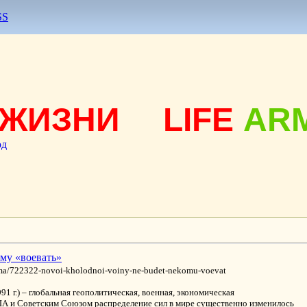
SS
ЖИЗНИ
LIFE
AR
од
му «воевать»
ama/722322-novoi-kholodnoi-voiny-ne-budet-nekomu-voevat
991 г.) – глобальная геополитическая, военная, экономическая
А и Советским Союзом распределение сил в мире существенно изменилось