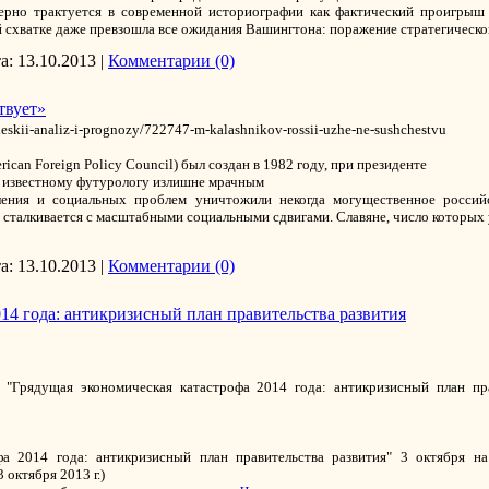
ерно трактуется в современной историографии как фактический проигры
ой схватке даже превзошла все ожидания Вашингтона: поражение стратегическ
а:
13.10.2013
|
Комментарии (0)
твует»
eskii-analiz-i-prognozy/722747-m-kalashnikov-rossii-uzhe-ne-sushchestvu
can Foreign Policy Council) был создан в 1982 году, при президенте
ся известному футурологу излишне мрачным
ления и социальных проблем уничтожили некогда могущественное российс
а сталкивается с масштабными социальными сдвигами. Славяне, число которых
а:
13.10.2013
|
Комментарии (0)
14 года: антикризисный план правительства развития
 "Грядущая экономическая катастрофа 2014 года: антикризисный план пра
фа 2014 года: антикризисный план правительства развития" 3 октября 
октября 2013 г.)