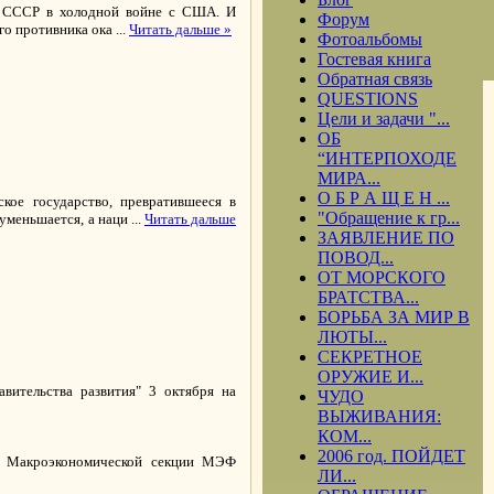
ш СССР в холодной войне с США. И
Форум
ого противника ока
...
Читать дальше »
Фотоальбомы
Гостевая книга
Обратная связь
QUESTIONS
Цели и задачи "...
ОБ
“ИНТЕРПОХОДЕ
МИРА...
О Б Р А Щ Е Н ...
кое государство, превратившееся в
"Обращение к гр...
 уменьшается, а наци
...
Читать дальше
ЗАЯВЛЕНИЕ ПО
ПОВОД...
ОТ МОРСКОГО
БРАТСТВА...
БОРЬБА ЗА МИР В
ЛЮТЫ...
СЕКРЕТНОЕ
ОРУЖИЕ И...
вительства развития" 3 октября на
ЧУДО
ВЫЖИВАНИЯ:
КОМ...
2006 год. ПОЙДЕТ
на Макроэкономической секции МЭФ
ЛИ...