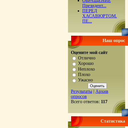
ОБРАЩЕНИЕ
Президент...
ПЕРЕД
ХАСАВЮРТОМ.
ПЕ...
Наш опрос
Оцените мой сайт
Отлично
Хорошо
Неплохо
Плохо
Ужасно
Результаты
|
Архив
опросов
Всего ответов:
117
Статистика