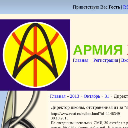
Приветствую Вас
Гость
|
R
АРМИЯ
Главная
|
|
Регистрация
|
Вх
Главная
»
2013
»
Октябрь
»
31
» Директ
Директор школы, отстраненная из-за "
http://www.vesti.ru/m/doc.html?id=1148349
30.10.2013
По сведениям нескольких СМИ, 30 октября в 
школы №2085 Елены Бобровой. В конце сент