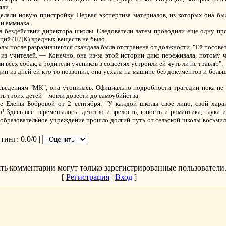
яли.
сделали новую пристройку. Первая экспертиза материалов, из которых она бы
и аммиака.
в бездействии директора школы. Следователи затем проводили еще одну про
ий (ПДК) вредных веществ не было.
олы после разразившегося скандала была отстранена от должности. "Ей посовет
из учителей. — Конечно, она из-за этой истории дико переживала, потому ч
и всех собак, а родители учеников в соцсетях устроили ей чуть ли не травлю".
ин из дней ей кто-то позвонил, она уехала на машине без документов и боль
ведениям "МК", она утопилась. Официально подробности трагедии пока не
ь троих детей – могли довести до самоубийства.
 Елены Бобровой от 2 сентября: "У каждой школы своё лицо, свой харак
 Здесь все перемешалось: детство и зрелость, юность и романтика, наука и
образовательное учреждение прошло долгий путь от сельской школы восьмил
йтинг
: 0.0/0 |
ть комментарии могут только зарегистрированные пользователи
[
Регистрация
|
Вход
]