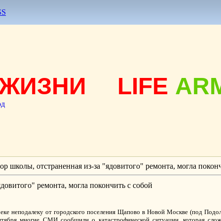
SS
ЖИЗНИ
LIFE
AR
од
ор школы, отстраненная из-за "ядовитого" ремонта, могла покон
ядовитого" ремонта, могла покончить с собой
реке неподалеку от городского поселения Щапово в Новой Москве (под Подол
ября многие СМИ сообщили о катастрофической ситуации, которая сложи