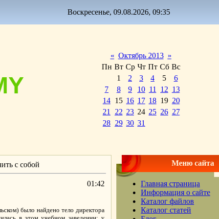
Воскресенье, 09.08.2026, 09:35
«
Октябрь 2013
»
Пн
Вт
Ср
Чт
Пт
Сб
Вс
MY
1
2
3
4
5
6
7
8
9
10
11
12
13
14
15
16
17
18
19
20
21
22
23
24
25
26
27
28
29
30
31
Меню сайта
чить с собой
01:42
Главная страница
Информация о сайте
Каталог файлов
Каталог статей
ьском) было найдено тело директора
лась в этом учебном заведении: у
Блог