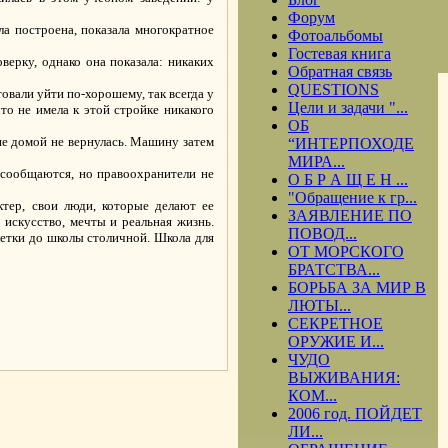
Форум
ла построена, показала многократное
Фотоальбомы
Гостевая книга
верку, однако она показала: никаких
Обратная связь
QUESTIONS
овали уйти по-хорошему, так всегда у
Цели и задачи "...
то не имела к этой стройке никакого
ОБ
ше домой не вернулась. Машину затем
“ИНТЕРПОХОДЕ
МИРА...
 сообщаются, но правоохранители не
О Б Р А Щ Е Н ...
"Обращение к гр...
тер, свои люди, которые делают ее
ЗАЯВЛЕНИЕ ПО
 искусство, мечты и реальная жизнь.
ПОВОД...
етки до школы столичной. Школа для
ОТ МОРСКОГО
БРАТСТВА...
БОРЬБА ЗА МИР В
ЛЮТЫ...
СЕКРЕТНОЕ
.
ОРУЖИЕ И...
ЧУДО
ВЫЖИВАНИЯ:
КОМ...
2006 год. ПОЙДЕТ
ЛИ...