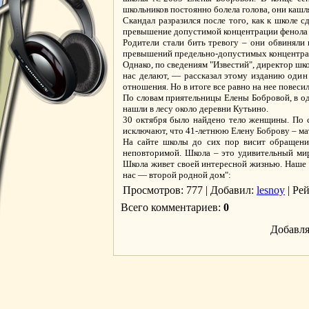
школьников постоянно болела голова, они кашл
Скандал разразился после того, как к школе 
превышение допустимой концентрации фенола 
Родители стали бить тревогу – они обвиняли 
превышений предельно-допустимых концентрац
Однако, по сведениям "Известий", директор шк
нас делают, — рассказал этому изданию один 
отношения. Но в итоге все равно на нее повесил
По словам приятельницы Елены Бобровой, в од
нашли в лесу около деревни Кутьино.
30 октября было найдено тело женщины. По с
исключают, что 41-летнюю Елену Боброву – мат
На сайте школы до сих пор висит обращение
неповторимой. Школа – это удивительный мир!
Школа живет своей интересной жизнью. Наше 
нас — второй родной дом":
Просмотров
: 777 |
Добавил
:
lesnoy
|
Ре
Всего комментариев
:
0
Добавля