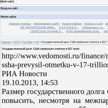
[
Мой сайт
]
Вход на сайт
Меню сайта
Главная страница
Информация о сайте
Каталог файлов
Каталог статей
Б
ОБ “ИНТЕРПОХОДЕ МИРА...
О Б Р А Щ Е Н ...
"Обращение к гр...
СЕКРЕТНОЕ ОРУЖИЕ И...
ЧУДО ВЫЖИВАНИЯ: КОМ...
200
Главная
»
2013
»
Октябрь
»
20
» Государственный долг США превысил отметку в $17 
Государственный долг США превысил отметку в $17 трлн
http://www.vedomosti.ru/finance
ssha-prevysil-otmetku-v-17-trilli
РИА Новости
19.10.2013, 14:53
Размер государственного долга
повысить, несмотря на межпа