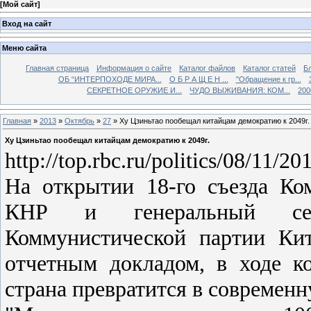
[
Мой сайт
]
Вход на сайт
Меню сайта
Главная страница
Информация о сайте
Каталог файлов
Каталог статей
Б
ОБ “ИНТЕРПОХОДЕ МИРА...
О Б Р А Щ Е Н ...
"Обращение к гр...
СЕКРЕТНОЕ ОРУЖИЕ И...
ЧУДО ВЫЖИВАНИЯ: КОМ...
200
Главная
»
2013
»
Октябрь
»
27
» Ху Цзиньтао пообещал китайцам демократию к 2049г.
Ху Цзиньтао пообещал китайцам демократию к 2049г.
http://top.rbc.ru/politics/08/11/2
На открытии 18-го съезда Ко
КНР и генеральный секр
Коммунистической партии Ки
отчетным докладом, в ходе к
страна превратится в современ