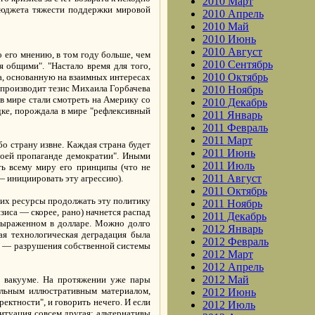
2010 Март
 бюджета тяжести поддержки мировой
2010 Апрель
2010 Май
2010 Июнь
2010 Август
 его мнению, в том году больше, чем
2010 Сентябрь
я общими". "Настало время для того,
2010 Октябрь
а, основанную на взаимных интересах
спроизводит тезис Михаила Горбачева
2010 Ноябрь
 в мире стали смотреть на Америку со
2010 Декабрь
ке, порождала в мире "рефлексивный
2011 Январь
2011 Февраль
2011 Март
о страну извне. Каждая страна будет
2011 Июнь
воей пропаганде демократии". Иными
2011 Июль
ть всему миру его принципы (что не
2011 Август
— инициировать эту агрессию).
2011 Октябрь
них ресурсы продолжать эту политику
2011 Ноябрь
зиса — скорее, рано) начнется распад
2011 Декабрь
 выраженном в долларе. Можно долго
2012 Январь
ая технологическая деградация была
2012 Февраль
ра — разрушения собственной системы
2012 Март
2012 Апрель
2012 Май
м вакууме. На протяжении уже пары
альным иллюстративным материалом,
2012 Июнь
ектности", и говорить нечего. И если
2012 Июль
ситуация совсем другая: альтернативы