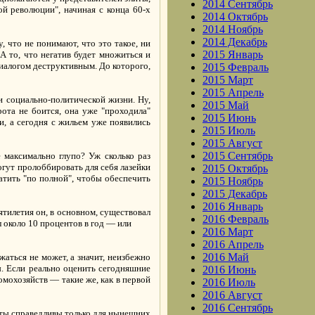
2014 Сентябрь
й революции", начиная с конца 60-х
2014 Октябрь
2014 Ноябрь
2014 Декабрь
, что не понимают, что это такое, ни
2015 Январь
 А то, что негатив будет множиться и
иалогом деструктивным. До которого,
2015 Февраль
2015 Март
2015 Апрель
и социально-политической жизни. Ну,
2015 Май
рота не боится, она уже "проходила"
2015 Июнь
и, а сегодня с жильем уже появились
2015 Июль
2015 Август
2015 Сентябрь
 максимально глупо? Уж сколько раз
могут пролоббировать для себя лазейки
2015 Октябрь
тить "по полной", чтобы обеспечить
2015 Ноябрь
2015 Декабрь
2016 Январь
ятилетия он, в основном, существовал
2016 Февраль
л около 10 процентов в год — или
2016 Март
2016 Апрель
2016 Май
аться не может, а значит, неизбежно
. Если реально оценить сегодняшние
2016 Июнь
омохозяйств — такие же, как в первой
2016 Июль
2016 Август
2016 Сентябрь
четы справедливы только для нынешних