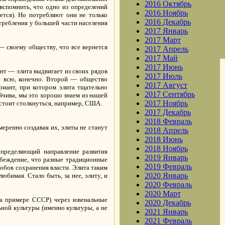
2016 Октябрь
 вспомнить, что одно из определений
2016 Ноябрь
тся). Но потребляют они не только
2016 Декабрь
требления у большей части населения
2017 Январь
2017 Март
— своему обществу, что все вернется
2017 Апрель
2017 Май
2017 Июнь
ант — элита выдвигает из своих рядов
2017 Июль
Не всю, конечно. Второй — общество
2017 Август
риант, при котором элита тщательно
2017 Сентябрь
йчива, мы это хорошо знаем из нашей
2017 Ноябрь
дстоит столкнуться, например, США.
2017 Декабрь
2018 Февраль
меренно создавая их, элиты не станут
2018 Апрель
2018 Июнь
2018 Ноябрь
определяющий направление развития
2019 Январь
убеждение, что разные традиционные
2019 Февраль
собов сохранения власти. Элита таким
2020 Январь
любимая. Стало быть, за нее, элиту, и
2020 Февраль
2020 Март
 на примере СССР) через ювенальные
2020 Декабрь
ной культуры (именно культуры, а не
2021 Январь
2021 Февраль