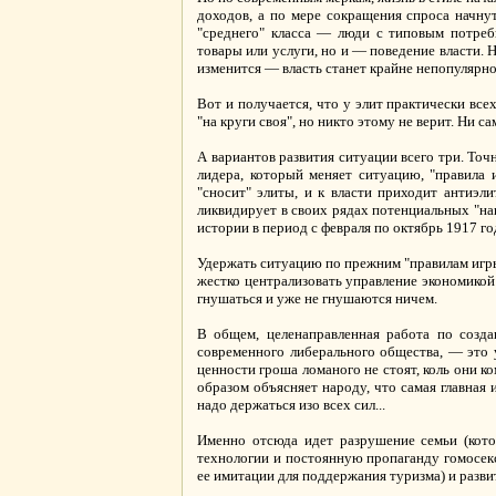
доходов, а по мере сокращения спроса начнут
"среднего" класса — люди с типовым потреб
товары или услуги, но и — поведение власти. 
изменится — власть станет крайне непопулярно
Вот и получается, что у элит практически вс
"на круги своя", но никто этому не верит. Ни с
А вариантов развития ситуации всего три. Точ
лидера, который меняет ситуацию, "правила 
"сносит" элиты, и к власти приходит антиэл
ликвидирует в своих рядах потенциальных "на
истории в период с февраля по октябрь 1917 г
Удержать ситуацию по прежним "правилам игр
жестко централизовать управление экономикой 
гнушаться и уже не гнушаются ничем.
В общем, целенаправленная работа по созда
современного либерального общества, — это 
ценности гроша ломаного не стоят, коль они к
образом объясняет народу, что самая главная и
надо держаться изо всех сил...
Именно отсюда идет разрушение семьи (котор
технологии и постоянную пропаганду гомосекс
ее имитации для поддержания туризма) и разви