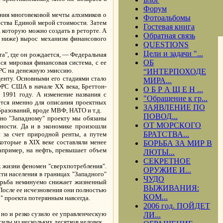
Форум
ения многовековой мечты алхимиков о
Фотоальбомы
ества Единой мерой стоимости. Затем
Гостевая книга
 которую можно создать в реторте. А
Обратная связь
у ниже) вырос механизм финансового
QUESTIONS
Цели и задачи "...
та", где он рождается, — Федеральная
ОБ
ся мировая финансовая система, с ее
ФРС на денежную эмиссию.
“ИНТЕРПОХОДЕ
центу. Основными его стадиями стало
МИРА...
ФРС США в начале XX века, Бреттон-
О Б Р А Щ Е Н ...
 1991 году. А изменение названия с
"Обращение к гр...
ется именно для описания проектных
ЗАЯВЛЕНИЕ ПО
бразований, вроде МВФ, НАТО и т.д.
ПОВОД...
нно "Западному" проекту мы обязаны
ОТ МОРСКОГО
нности. Да и в экономике произошли
БРАТСТВА...
и за счет природной ренты, а путем
оторые в XIX веке составляли менее
БОРЬБА ЗА МИР В
апример, на нефть, превышает объем
ЛЮТЫ...
СЕКРЕТНОЕ
к жизни феномен "сверхпотребления".
ОРУЖИЕ И...
ти населения в границах "Западного"
ЧУДО
борьба неминуемо снижает жизненный
ВЫЖИВАНИЯ:
После ее исчезновения они полностью
КОМ...
" проекта потерянным навсегда.
2006 год. ПОЙДЕТ
 но и резко сузило ее управленческую
ЛИ...
илы из нескольких десятков человек.