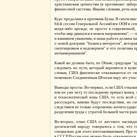
христианским ценностям (в противовес либер
финансовой системы. Иными словами, речь шла
Курс продолжил и преемник Буша. В своем вы
64-й сессии Генеральной Ассамблеи ООН в сен
когда-либо прежде, не просто в современной,
чтобы мир двинулся в новом направлении", — 
и взаимном уважении, и наша работа должна на
о новой доктрине "баланса интересов", котора
скептицизмом и недоверием" и что политика 
антиамериканизм".
Какой же должна быть, по Обаме, грядущая "э
следовать по пути, который коренится в кул
словам, США фактически отказываются от сво
помешало Соединенным Штатам пару лет участво
Выводы просты. Во-первых, если США отказываю
или их уже нет), то последнему пришел конец. 
и технологической зоны США, то есть всей с
рассуждать, каковы будут последствия, но с
следствием не только откровенно антигосудар
разделения труда с утратой большей части рын
Во-вторых, отказ США от жесткого насажден
десятилетий народу говорилось о том, что 
специально для этого изготавливаемым). Про то
в СССР/России еще можно было отказываться от