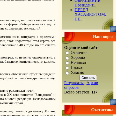
ОБРАЩЕНИЕ
Президент...
ПЕРЕД
ХАСАВЮРТОМ.
ПЕ...
явились идеи, которые стали основой
тво (в форме обобществления средств
тие социальных технологий.
Наш опрос
аметно из-за контраста с проектами
ии, этот недостаток стал играть все
вославие в 40-е годы, но его смерть
Оцените мой сайт
Отлично
Хорошо
роиграл, но не исчез окончательно, а
глобального экономического кризиса
Неплохо
Плохо
Ужасно
а время), объективно будет вынуждено
Подобный вариант подкрепляется еще
Результаты
|
Архив
опросов
ктивно развивался почти
Всего ответов:
117
ко в XX веке попытки "Западного" и
екта в новой редакции. Немаловажным
ьманских стран.
Статистика
непосредственно в догматику Корана
нно отличает его от всех остальных