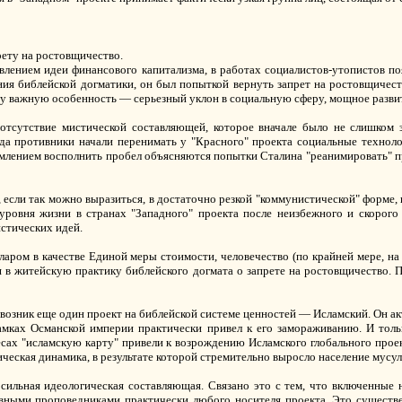
рету на ростовщичество.
явлением идеи финансового капитализма, в работах социалистов-утопистов по
ения библейской догматики, он был попыткой вернуть запрет на ростовщичес
дну важную особенность — серьезный уклон в социальную сферу, мощное разви
тсутствие мистической составляющей, которое вначале было не слишком з
да противники начали перенимать у "Красного" проекта социальные технолог
млением восполнить пробел объясняются попытки Сталина "реанимировать" пра
 если так можно выразиться, в достаточно резкой "коммунистической" форме, п
уровня жизни в странах "Западного" проекта после неизбежного и скорого 
стических идей.
лларом в качестве Единой меры стоимости, человечество (по крайней мере, н
я в житейскую практику библейского догмата о запрете на ростовщичество. 
ы возник еще один проект на библейской системе ценностей — Исламский. Он а
рамках Османской империи практически привел к его замораживанию. И толь
есах "исламскую карту" привели к возрождению Исламского глобального про
ческая динамика, в результате которой стремительно выросло население мусул
сильная идеологическая составляющая. Связано это с тем, что включенные 
ными проповедниками практически любого носителя проекта. Это существе