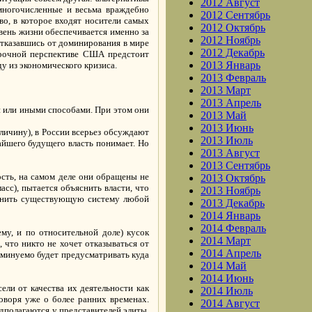
2012 Август
 многочисленные и весьма враждебно
2012 Сентябрь
о, в которое входят носители самых
2012 Октябрь
овень жизни обеспечивается именно за
2012 Ноябрь
 отказавшись от доминирования в мире
2012 Декабрь
несрочной перспективе США предстоит
2013 Январь
у из экономического кризиса.
2013 Февраль
2013 Март
2013 Апрель
и или иными способами. При этом они
2013 Май
2013 Июнь
личину), в России всерьез обсуждают
2013 Июль
айшего будущего власть понимает. Но
2013 Август
2013 Сентябрь
сть, на самом деле они обращены не
2013 Октябрь
ласс), пытается объяснить власти, что
2013 Ноябрь
ранить существующую систему любой
2013 Декабрь
2014 Январь
2014 Февраль
му, и по относительной доле) кусок
2014 Март
, что никто не хочет отказываться от
2014 Апрель
неминуемо будет предусматривать куда
2014 Май
2014 Июнь
ели от качества их деятельности как
2014 Июль
говоря уже о более ранних временах.
2014 Август
дполагаются у представителей элиты,