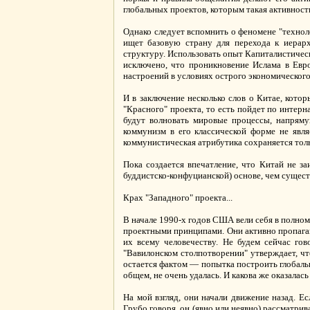
глобальных проектов, которым такая активност
Однако следует вспомнить о феномене "технол
ищет базовую страну для перехода к иерар
структуру. Использовать опыт Капиталистическ
исключено, что проникновение Ислама в Евр
настроений в условиях острого экономического
И в заключение несколько слов о Китае, котор
"Красного" проекта, то есть пойдет по интер
будут волновать мировые процессы, напряму
коммунизм в его классической форме не явля
коммунистическая атрибутика сохраняется толь
Пока создается впечатление, что Китай не за
буддистско-конфуцианской) основе, чем сущес
Крах "Западного" проекта...
В начале 1990-х годов США вели себя в полном
проектными принципами. Они активно пропаганд
их всему человечеству. Не будем сейчас гов
"Вавилонском столпотворении" утверждает, чт
остается фактом — попытка построить глобаль
общем, не очень удалась. И какова же оказалас
На мой взгляд, они начали движение назад. 
Грубо говоря, он (явно или неявно) рассматрив