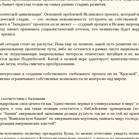
ь бывает присуща только на самых ранних стадиях развития.
огической цивилизации". Основной проблемой Исламского проекта, который я
хической стадии, — это полная невозможность отстроить на собственной
ого и "Западного" проектов он не может — ссудный процент в Исламе запреще
опу начнет принимать социалистический оттенок, что неминуемо будет ко
 кризиса.
ый сегодня стоит на распутье. Пока еще не понятно, какой путь развития он
национальному проектному пути, либо же останется в рамках чисто национал
ю не затрагивающие национальные интересы этнических китайцев и их вас
ется целью Поднебесной. Китай в полной мере адаптирует капиталистичес
ко затем, чтобы смягчить преобразования.
интересован в создании собственного глобального проекта ни на "Красной",
твенно ограничивает собственные возможности по контролю над миром.
 соответствии с базовыми
ировали свои ценности как "единственно верные и универсальные в мире" и з
орить о том, как такая позиция сочетается с библейскими принципами (х
о "башня" американской экономики должна рухнуть так же и по той же причи
ную "Вавилонскую башню" по американским чертежам, навязать миру господст
ь реакция американских властей?
Если вспомнить политику президента Буша, то можно отчетливо увидеть попы
ал вопрос о возврате к Капиталистическому проекту, о выходе из экономическо