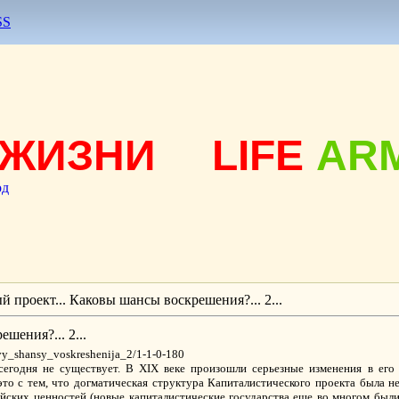
SS
ЖИЗНИ
LIFE
AR
од
 проект... Каковы шансы воскрешения?... 2...
шения?... 2...
ovy_shansy_voskreshenija_2/1-1-0-180
сегодня не существует. В XIX веке произошли серьезные изменения в его
то с тем, что догматическая структура Капиталистического проекта была н
йских ценностей (новые капиталистические государства еще во многом были