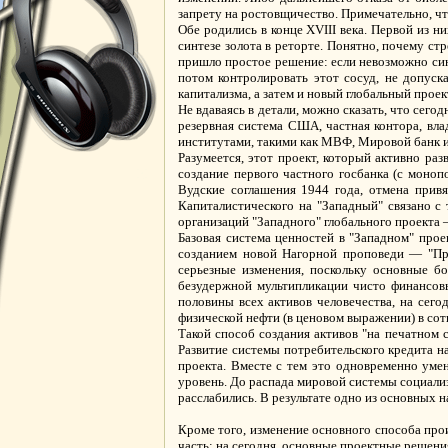
запрету на ростовщичество. Примечательно, чт
Обе родились в конце XVIII века. Первой из н
синтезе золота в реторте. Понятно, почему ст
пришло простое решение: если невозможно син
потом контролировать этот сосуд, не допуск
капитализма, а затем и новый глобальный проек
Не вдаваясь в детали, можно сказать, что сег
резервная система США, частная контора, вла
институтами, такими как МВФ, Мировой банк и
Разумеется, этот проект, который активно ра
создание первого частного госбанка (с моно
Вудские соглашения 1944 года, отмена привя
Капиталистического на "Западный" связано 
организаций "Западного" глобального проекта
Базовая система ценностей в "Западном" про
созданием новой Нагорной проповеди — "Прот
серьезные изменения, поскольку основные бо
безудержной мультипликации чисто финансовы
половины всех активов человечества, на сег
физической нефти (в ценовом выражении) в сотн
Такой способ создания активов "на печатном 
Развитие системы потребительского кредита на
проекта. Вместе с тем это одновременно уме
уровень. До распада мировой системы социализ
расслабились. В результате одно из основных 
Кроме того, изменение основного способа прои
часть: на сегодня, основные проектные решения