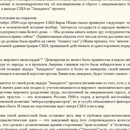
ализму и политкорректности), об изоляционизме и сбросе с американского
 о выходе США из "Западного" проекта.
ступлении на открытии
тябре 2009 года президент США Барак Обама сказал примерно следующее: по
 а в человеческой истории вообще, "интересы государств и народов являютс
подчеркнул глава Белого дома. — Мы должны начать новую эру сотрудничеств
чаться прямо сейчас". (Удивительным образом этот пассаж почти дословно во
я-де должна была прийти на смену "балансу сил".) Обама признал, что "многие
прежней администрации США, привыкшей действовать в одностороннем поряд
ра мирового милосердия"? "Демократия не может быть привнесена в какую-либ
ьтуре ее народа, и в прошлом Америка слишком часто была избирательна в с
ей позиции лидера "Западного" проекта и более не намерены силой вменя
вать в военной агрессии против Ливии или, наверное, будет точнее сказать 
тся от своей роли лидера "Западного" проекта (независимо от того, есть у 
А значит, рано или поздно (с учетом начавшегося мирового экономического кри
истемы мирового разделения труда, построенной на американском спросе,
амое простое — это вспомнить Россию 1990-х годов, в которой жесточайш
ственной политики "либерал-реформаторов", но и сугубо объективного факто
ков сбыта. И такая же перспектива ждет завтра США и весь мир.
ия своей ценностной базы оставляет весь мир в глубоком идеологическо
социалистические идеи — это заведомый вред (что сопровождалось колосс
, что сделали с религиозными идеями сторонники "прав человека" и "политкорр
 базовых идей, кивая на то, что альтернатива ("Западная") есть, то сегодня 