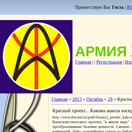
Приветствую Вас
Гость
|
R
АРМИЯ
Главная
|
|
Регистрация
|
Вх
Главная
»
2013
»
Октябрь
»
28
» Красный
Красный проект... Каковы шансы воскре
http://www.discred.ru/publ/krasnyj_proekt_kak
Капиталистического проекта "в явном виде" 
преобразовавшие базовые ценности. Связано э
изменений. Либо дальнейшего отказа от библе