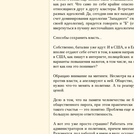
как раз нет. Что само по себе крайне опас
относящиеся друг к другу кластеры. В-треть
разных идеологий. Да, сегодня они все находя
счет доминирования идеологии "Западного" гло
своей идеологии), придется говорить и "Б" (
ввергнуться в пучину жесточайших идеологичес
Способы сохранить власть...
Собственно, баталии уже идут. И в США, и в 
вполне отдают себе отчет в том, в каком напра
в США, как пишут в интернете, полицейских и
варианты повышения налогов, в том числе, на
вот как она это понимает?
Обращаю внимание на митинги. Несмотря на а
против власти, а апеллируют к ней. Общество, 
нужно что-то менять в политике. А та реаг
ценой.
Дело в том, что на памяти человечества не 
общественного пирога, при этом практически н
такого счастья — это понятно. Проблема еще и
большую личную ответственность.
А вот это уже просто страшно! Работать эти 
администраторов и политиков, причем многие 
Разумеется, под работой я имею в виду осуще