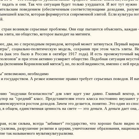
 падать и они. Так что ситуация будет только ухудшатся. И вот тут нужно
ительским поведением (обеспеченным соответствующими доходами, разумее
Нынешней власти, которая формируется современной элитой. Если культура по
й.
ех стран возникли серьезные проблемы. Они еще пытаются объяснить, каждая 
ама элита, ни общество, которое выходит на митинги.
нее, два, но с переходным периодом, который может затянуться. Первый вари
игры", социально-политическую модель, сохранив при этом часть элиты. 
ита (как это было в России в октябре 1917 года). И есть промежуточный ва
полеонов" и при этом активно усмиряет общество. Подобная ситуация неусто
ода (вспомним Корниловский мятеж!), но, по всей видимости, именно с ней пре
ы" невозможно, необходимо
и государством. А резкое изменение правил требует серьезных поводов. И на
нию "подушки безопасности" для элит идет уже давно. Главный вектор, 
упор на "средний" класс. Представителям этого класса постоянно внушают 
омпенсируются ростом доходов. Зачем это делается, понятно. Это один из спо
, в общем, единственная ценность на свете — это деньги. А деньги дает она, 
ая, если сильна, всегда "забивает" государство, что хорошо было видно
уализма, разрушение религии и церкви, уничтожение образования, националь
тие так называемого мультикультурализма.