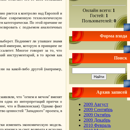
Онлайн всего:
1
вно рвется к контролю над Европой и
Гостей:
1
 базе современную технологическую
Пользователей:
0
н категорически. По этой причине не
ррелировать с подъемом аналогичных
Форма входа
 выберет. Поднимет ли упавшее знамя
ьной империи, которую в принципе не
салитет. Многое говорит за то, что
кий инструментарий, в то время как
Поиск
 ни на какой-либо другой (например,
Архив записей
аявляли, что "огнем и мечом" вменят
отя одна из интерпретаций притчи о
2009 Август
не, что и Вавилонская). Однако факт
2009 Сентябрь
во ценностей "Западного" проекта, в
2009 Октябрь
2009 Декабрь
тки изменить экономическую модель.
2010 Февраль
го кризиса за счет возврата к исходно