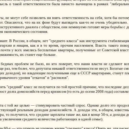
мысль о такой ответственности была начисто вычищена в рамках "либерально
ы, не могут себе позволить ни взять ответственность на себя, хотя бы потому
т. Опасаются, что на их фоне будут выглядеть как-то не очень убедительно.
онструктивного диалога с обществом, они неминуемо готовят меры борьбы с д
ия экономического состояния.
ант. В России, в общем, нет "среднего класса" как инструмента стабилизаци
гархии и нищим, как и в то время, прочим населением. Власть такого пово
 почти у всех имелись бесплатные квартиры, полученные от Советской власт
движимость, их станет еще больше.
у бедных проблем не было, но кто поверит, что наши власти не сделают все
еще раз, тем более, что депутаты никакой ответственности не несут. Богатые с
щих доходов), но владеющие полученными еще в СССР квартирами, станут пла
ивычного уровня "откатов" и "распилов".
нить "средний" класс не получится по той простой причине, что последние дес
ост долга домохозяйств перед кризисом (то есть до осени 2008 года) составля
а с той же целью — стимулировать частный спрос. Однако долго это продолж
тствующий реальным доходам домохозяйств. А доходы эти, в общем, известны
, то получится, что средние зарплаты такие же, как в конце 50-х, а доходы д
за увеличения среднего количества работающих в одной семье).
ла 60-х — это отнюдь не уровень жизни "среднего" класса! Опять же, эти рас