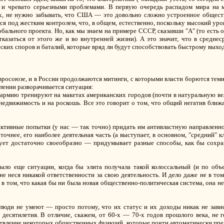
но и чревато серьезными проблемами. В первую очередь распадом мира на
их, не нужно забывать, что США — это довольно сложно устроенное обществ
тся под жестким контролем, что, в общем, естественно, поскольку высокий ур
бального проекта. Но, как мы знаем на примере СССР, сказавши "А" (то есть
отказаться от этого же и во внутренней жизни). А это значит, что в сред
ких споров и баталий, которые вряд ли будут способствовать быстрому выход
Евросоюзе, и в России продолжаются митинги, с которыми власти борются тем
влении разворачивается ситуация:
 армию тренируют на макетах американских городов (почти в натуральную ве
 недвижимость и на роскошь. Все это говорит о том, что общий негатив ближ
ктивные попытки (у нас — так точно) придать им антивластную направленно
точнее, его наиболее деятельная часть (а выступает, в основном, "средний" к
ирует достаточно своеобразно — придумывает разные способы, как бы сох
было еще ситуации, когда бы элита получала такой колоссальный (и по объе
е неся никакой ответственности за свою деятельность. И дело даже не в том
 в том, что какая бы ни была новая общественно-политическая система, она 
люди не умеют — просто потому, что их статус и их доходы никак не завис
десятилетия. В отличие, скажем, от 60-х — 70-х годов прошлого века, не 
ствление некоторых общественных функций, которые почти автоматически пре