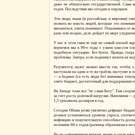
даже не обязательно государственной. Сама 
годов. Последствия мы сегодня и ощущаем.
Эти люди, наши (и российская, и мировая) элит
позвать во власть людей, которые это понимаю
множиться, элиты понимают. Отказываясь от к
рано или поздно, дело дойдет по мере ухудшен
У нас в этом смысле еще не самый плохой вари
вернемся мы в 90-е годы с узким классом оли
подобную ситуацию. Без бунта. Правда, тогда
проблемы. Завтра, если поднимут налоги на не
Разумеется, налог можно ввести так, чтобы 
наступали на одни и те же грабли, наступят и 
— а бедные (то есть люди без значимых теку
элите бюджет, достаточный для поддержания пр
На Западе тоже все "не слава Богу". Там сохра
за счет роста долговой нагрузки. Напомним — р
1,5 триллиона долларов в год.
Сегодня Обама резко увеличил дефицит бюджет
должен установиться уровень спроса, соотве
инфляцию и покупательную способность доллара
половине 60-х годов (разница образовалась из-
Но по современным меркам, жизнь в стиле нача