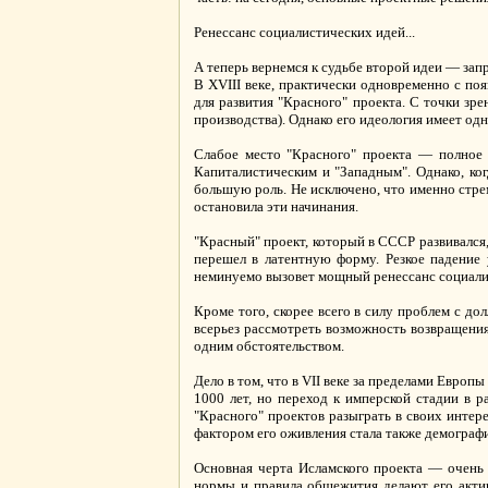
Ренессанс социалистических идей...
А теперь вернемся к судьбе второй идеи — зап
В XVIII веке, практически одновременно с по
для развития "Красного" проекта. С точки зр
производства). Однако его идеология имеет о
Слабое место "Красного" проекта — полное о
Капиталистическим и "Западным". Однако, ког
большую роль. Не исключено, что именно стре
остановила эти начинания.
"Красный" проект, который в СССР развивался,
перешел в латентную форму. Резкое падение 
неминуемо вызовет мощный ренессанс социали
Кроме того, скорее всего в силу проблем с до
всерьез рассмотреть возможность возвращени
одним обстоятельством.
Дело в том, что в VII веке за пределами Европ
1000 лет, но переход к имперской стадии в 
"Красного" проектов разыграть в своих интер
фактором его оживления стала также демографи
Основная черта Исламского проекта — очень 
нормы и правила общежития делают его актив