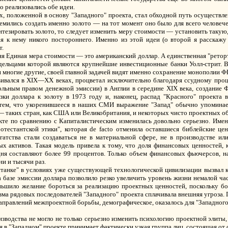
о реализовались обе идеи.
их, положенной в основу "Западного" проекта, стал обходной путь осуществл
ремились создать именно золото — на тот момент оно было для всего человеч
тезировать золото, то следует изменить меру стоимости — установить такую,
ая к нему никого постороннего. Именно из этой идеи (о второй я расскаж
т.
одня Единая мера стоимости — это американский доллар. А единственная "ретор
дельцами которой являются крупнейшие инвестиционные банки Уолл-стрит. В
 многие другие, своей главной задачей видят именно сохранение монополии 
звивался в XIX—XX веках, процветал исключительно благодаря ссудному про
польным правом денежной эмиссии) в Англии в середине XIX века, создание 
зки доллара к золоту в 1973 году и, наконец, распад "Красного" проекта в
с тем, что укоренившееся в наших СМИ выражение "Запад" обычно упомина
 — таких стран, как США или Великобритания, и некоторых чисто проектных о
екте по сравнению с Капиталистическим изменилась довольно серьезно. Име
естантской этики", которая de facto отменила оставшиеся библейские це
гатства стали создаваться не в материальной сфере, не в производстве ил
х активов. Такая модель привела к тому, что доля финансовых ценностей, к
одня составляют более 99 процентов. Только объем финансовых фьючерсов, н
и и тысячи раз.
станке" в условиях уже существующей технологической цивилизации вызвал 
 базе эмиссии доллара позволило резко увеличить уровень жизни немалой час
ньшило желание бороться за реализацию проектных ценностей, поскольку 
ма рядовых последователей "Западного" проекта сплачивала внешняя угроза. 
направлений межпроектной борьбы, демографическое, оказалось для "Западного
зводства не могло не только серьезно изменить психологию проектной элиты,
 в "Западном" проекте принимает фактически узкая группа лиц, состоящая от с