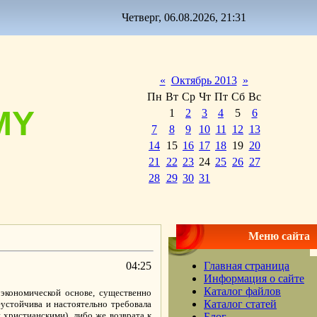
Четверг, 06.08.2026, 21:31
«
Октябрь 2013
»
Пн
Вт
Ср
Чт
Пт
Сб
Вс
MY
1
2
3
4
5
6
7
8
9
10
11
12
13
14
15
16
17
18
19
20
21
22
23
24
25
26
27
28
29
30
31
Меню сайта
04:25
Главная страница
Информация о сайте
Каталог файлов
 экономической основе, существенно
Каталог статей
еустойчива и настоятельно требовала
 христианскими), либо же возврата к
Блог