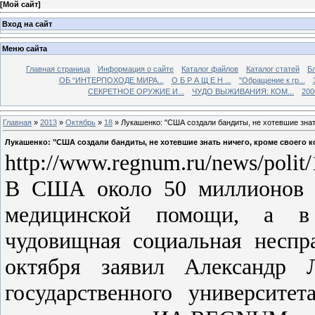
[
Мой сайт
]
Вход на сайт
Меню сайта
Главная страница
Информация о сайте
Каталог файлов
Каталог статей
Б
ОБ “ИНТЕРПОХОДЕ МИРА...
О Б Р А Щ Е Н ...
"Обращение к гр...
СЕКРЕТНОЕ ОРУЖИЕ И...
ЧУДО ВЫЖИВАНИЯ: КОМ...
200
Главная
»
2013
»
Октябрь
»
18
» Лукашенко: "США создали бандиты, не хотевшие знат
Лукашенко: "США создали бандиты, не хотевшие знать ничего, кроме своего 
http://www.regnum.ru/news/polit
В США около 50 миллионов ч
медицинской помощи, а в 
чудовищная социальная неспр
октября заявил Александр Л
государственного университе