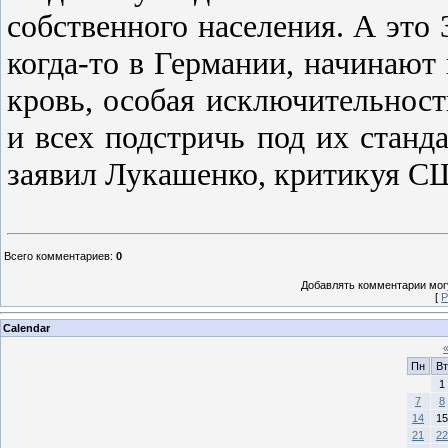
собственного населения. А это 
когда-то в Германии, начинают 
кровь, особая исключительност
и всех подстричь под их станда
заявил Лукашенко, критикуя С
Всего комментариев
:
0
Добавлять комментарии могу
[
Р
Calendar
Пн
Вт
1
7
8
14
15
21
22