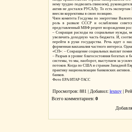
нему трудно подвозить глинозем), руководите
актив не достался РУСАЛу. То есть экспертам 
внесли коррективы в свою позицию.
Член комитета Госдумы по энергетике Валент
роль в развале СССР и ослаблении советск
представленный МВФ рецепт возрождения росс
– Сокращая расходы на социальные нужды, мо
увеличить доходную часть бюджета. И, соотве
перейти в руки государства. Речь идет о на
форменная вакханалия частного интереса. Одна
«СП»: – Сокращение социальных выплат помим
– Разрыв в уровне благосостояния богатых и б
системы, то мы, наоборот, выступаем за усил
потоков. Когда по США и странам Западной Евр
практику национализации банковских активов
банков.
Фото EPA/ИТАР-ТАСС
Просмотров
: 881 |
Добавил
:
lesnoy
|
Ре
Всего комментариев
:
0
Добавля