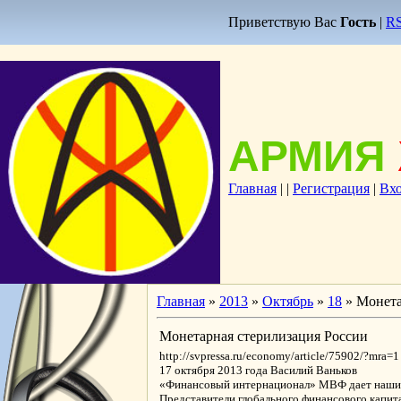
Приветствую Вас
Гость
|
R
АРМИЯ
Главная
|
|
Регистрация
|
Вх
Главная
»
2013
»
Октябрь
»
18
» Монета
Монетарная стерилизация России
http://svpressa.ru/economy/article/75902/?mra=1
17 октября 2013 года Василий Ваньков
«Финансовый интернационал» МВФ дает нашим
Представители глобального финансового капи