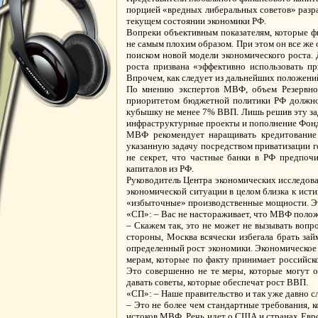
порцией «вредных либеральных советов» разра
текущем состоянии экономики РФ.
Вопреки объективным показателям, которые ф
не самым плохим образом. При этом он все же
поиском новой модели экономического роста.
роста призвана «эффективно использовать пр
Впрочем, как следует из дальнейших положений
По мнению экспертов МВФ, объем Резервног
приоритетом бюджетной политики РФ должно б
кубышку не менее 7% ВВП. Лишь решив эту зад
инфраструктурные проекты и пополнение Фонд
МВФ рекомендует наращивать кредитование р
указанную задачу посредством приватизации г
не секрет, что частные банки в РФ предпоч
капиталов из РФ.
Руководитель Центра экономических исследов
экономической ситуации в целом близка к ист
«избыточные» производственные мощности. Это 
«СП»: – Вас не настораживает, что МВФ поло
– Скажем так, это не может не вызывать воп
стороны, Москва всячески избегала брать зай
определенный рост экономики. Экономическое
мерам, которые по факту принимает российско
Это совершенно не те меры, которые могут о
давать советы, которые обеспечат рост ВВП.
«СП»: – Наше правительство и так уже давно с
– Это не более чем стандартные требования, 
истоков МВФ. Речь идет о США и странах Евро