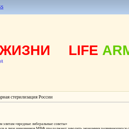
SS
ЖИЗНИ
LIFE
AR
од
рная стерилизация России
 элитам «вредные либеральные советы»
тала в лице чиновников МВФ продолжают заводить экономики развивающихся с