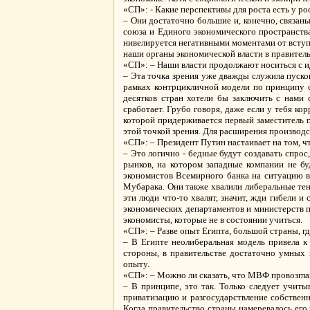
«СП»: - Какие перспективы для роста есть у р
– Они достаточно большие и, конечно, связан
союза и Единого экономического пространства
нивелируется негативными моментами от вступл
наши органы экономической власти в правитель
«СП»: – Наши власти продолжают носиться с 
– Эта точка зрения уже дважды служила пусков
рамках контрцикличной модели по принципу с
десятков стран хотели бы заключить с нами 
сработает. Грубо говоря, даже если у тебя ко
которой придерживается первый заместитель г
этой точкой зрения. Для расширения производс
«СП»: – Президент Путин настаивает на том, ч
– Это логично - бедные будут создавать спрос
рынков, на котором западные компании не бу
экономистов Всемирного банка на ситуацию в
Мубарака. Они также хвалили либеральные тен
эти люди что-то хвалят, значит, жди гибели и
экономических департаментов и министерств 
экономисты, которые не в состоянии учиться.
«СП»: – Разве опыт Египта, большой страны, г
– В Египте неолиберальная модель привела к
стороны, в правительстве достаточно умных 
опыту.
«СП»: – Можно ли сказать, что МВФ провозгла
– В принципе, это так. Только следует учит
приватизацию и разгосударствление собствен
Когда правительство страны намеревалось ег