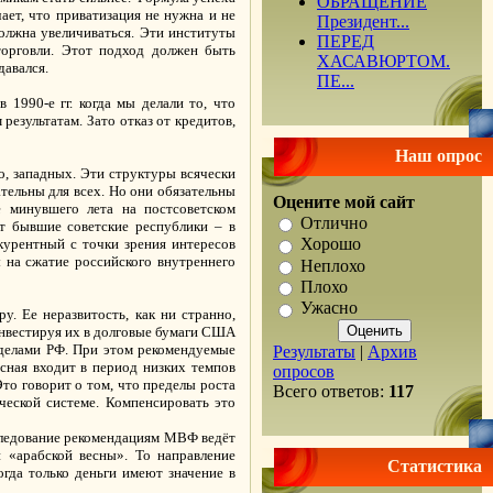
ОБРАЩЕНИЕ
ает, что приватизация не нужна и не
Президент...
должна увеличиваться. Эти институты
ПЕРЕД
торговли. Этот подход должен быть
ХАСАВЮРТОМ.
давался.
ПЕ...
1990-е гг. когда мы делали то, что
зультатам. Зато отказ от кредитов,
Наш опрос
, западных. Эти структуры всячески
ательны для всех. Но они обязательны
Оцените мой сайт
 минувшего лета на постсоветском
Отлично
ут бывшие советские республики – в
Хорошо
курентный с точки зрения интересов
 на сжатие российского внутреннего
Неплохо
Плохо
Ужасно
. Ее неразвитость, как ни странно,
инвестируя их в долговые бумаги США
еделами РФ. При этом рекомендуемые
Результаты
|
Архив
сная входит в период низких темпов
опросов
Это говорит о том, что пределы роста
Всего ответов:
117
ческой системе. Компенсировать это
следование рекомендациям МВФ ведёт
 «арабской весны». То направление
Статистика
гда только деньги имеют значение в