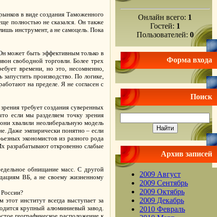
 рынков в виде создания Таможенного
Онлайн всего:
1
еще полностью не сказался. Он также
Гостей:
1
лишь инструмент, а не самоцель. Пока
Пользователей:
0
 Он может быть эффективным только в
Форма входа
вон свободной торговли. Более трех
ебует времени, но это, несомненно,
ь запустить производство. По логике,
аботают на пределе. Я не согласен с
Поиск
 зрения требует создания суверенных
что если мы разделяем точку зрения
 они хвалили неолиберальную модель
не. Даже эмпирически понятно – если
рьезных экономистов из разного рода
Их разрабатывают откровенно слабые
Архив записей
редельное обнищание масс. С другой
2009 Август
ндациям ВБ, а не своему жизненному
2009 Сентябрь
2009 Октябрь
 России?
2009 Декабрь
 этот институт всегда выступает за
ходится крупный алюминиевый завод.
2010 Февраль
стое географическое расположение к