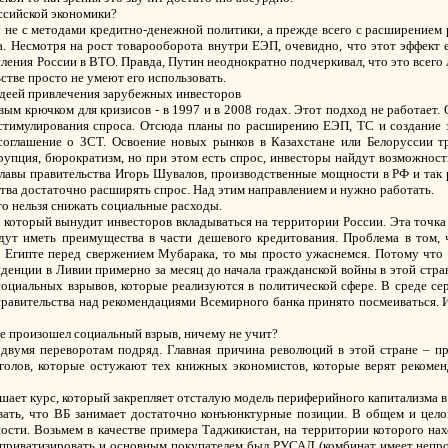
оссийской экономики?
ы не с методами кредитно-денежной политики, а прежде всего с расширением
. Несмотря на рост товарооборота внутри ЕЭП, очевидно, что этот эффект 
ения России в ВТО. Правда, Путин неоднократно подчеркивал, что это всего 
стве просто не умеют его использовать.
идеей привлечения зарубежных инвесторов
ым крючком для кризисов - в 1997 и в 2008 годах. Этот подход не работает.
тимулирования спроса. Отсюда планы по расширению ЕЭП, ТС и создание з
соглашение о ЗСТ. Освоение новых рынков в Казахстане или Белоруссии тр
ррупция, бюрократизм, но при этом есть спрос, инвесторы найдут возможност
лавы правительства Игорь Шувалов, производственные мощности в РФ и так р
тва достаточно расширять спрос. Над этим направлением и нужно работать.
то нельзя снижать социальные расходы.
, который вынудит инвесторов вкладываться на территории России. Эта точка
дут иметь преимущества в части дешевого кредитования. Проблема в том, 
 Египте перед свержением Мубарака, то мы просто ужаснемся. Потому что
денции в Ливии примерно за месяц до начала гражданской войны в этой стра
 социальных взрывов, которые реализуются в политической сфере. В среде се
правительства над рекомендациями Всемирного банка принято посмеиваться. 
де произошел социальный взрыв, ничему не учит?
 двумя переворотам подряд. Главная причина революций в этой стране – п
голов, которые остужают тех книжных экономистов, которые верят рекоме
шает курс, который закрепляет отсталую модель периферийного капитализма в
ывать, что ВБ занимает достаточно конъюнктурные позиции. В общем и целом
ности. Возьмем в качестве примера Таджикистан, на территории которого на
о приватизировать и основным покупателем был РУСАЛ (комбинат имеет непро