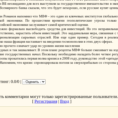
ли ВБ неожиданно для всех выступили за государственное вмешательство в эк
Всемирного банка сказали, что это будет нехорошо, если русские купят ценн
ин Романов напомнил что МВФ - это один из ключевых институтов глобальног
ой экономики. По прошествии времени геополитические угрозы только в
ийской экономики заслуживает самой критической оценки.
жно формально высвободить средства для инвестиций. Но это неправильная
тственно, нарастить объем инвестиций. Это кардинальная мера, связанная 
ционализации сырьевых отраслей. Или еще один пример. Сегодня в реализ
ко наша фракция настаивает на введении госмонополии в этих двух сферах.
о прочего означает удар по уровню жизни населения
едных и так зашкаливает. В этом плане рецепты МВФ больше смахивает на изд
ение государственных начал. Поскольку необходимо наладить более четкое ре
опы прокатилась первая волна кризиса в 2008 году, руководство этой «цитад
. Напомним, что кризис спровоцировала погоня за сверхприбылью со стороны
йтинг
: 0.0/0 |
ть комментарии могут только зарегистрированные пользователи
[
Регистрация
|
Вход
]