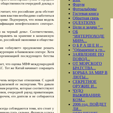
д общественности очередной доклад о
Форум
Фотоальбомы
итает, что российские дела обстоят
Гостевая книга
ским властям необходимо озаботиться
Обратная связь
рике. Подчеркнув, что новая модель
QUESTIONS
ификации ненефтегазового сектора».
Цели и задачи "...
ОБ
 на черный день». Соответственно,
правлять на хранение в заокеанскую
“ИНТЕРПОХОДЕ
о, российской экономики и общества-
МИРА...
О Б Р А Щ Е Н ...
ния «обнуляет» предложение решать
"Обращение к гр...
куренцию в банковском секторе. Хотя
ЗАЯВЛЕНИЕ ПО
организацией последующего бегства
ПОВОД...
ОТ МОРСКОГО
тает, что оценка МВФ международной
БРАТСТВА...
КС. Тот же Китай начинает сокращать
БОРЬБА ЗА МИР В
ЛЮТЫ...
очень непростые отношения. С одной
СЕКРЕТНОЕ
длагаемой ее экспертами. Что давало
ОРУЖИЕ И...
нам рецепты, которые соответствуют
ЧУДО
рвов, очередной раунд приватизации.
ВЫЖИВАНИЯ:
рочем, его деятели и не собираются
КОМ...
2006 год. ПОЙДЕТ
сегда соблюдаются теми, кто стоит у
ЛИ...
микам стать сильнее. Формула успеха