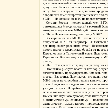
для отечественной экономики состоит в том, 
допустима. Банки с государственным участием
могут быть инструментом дешевого кредито
отброшен и заменен протекционистской полити
«СП»: – Но отношение к ТС на постсоветском 
– Сегодня Россия - полноправный член ВТО, 
рекомендовал Международный валютный фонд и
которые предоставлял МВФ, действительно поз
«СП»: – На чью мельницу льет воду МВФ?
– Всемирный банк и МВФ – это институты, ко
покрывают ТНК. Так, например, ВТО закрывает 
для непривилегированных стран. Накаплив
пространстве развернулась борьба за постсо
Еврозоюз или в Таможенный союз. Цель след
Евросоюза. Вот почему все рекомендации МВФ
рынка,
«СП»: – Чем чревато сокращение расходных ст
– Экономика рискует впасть в штопор рецесс
является нашим преимуществом. Нам есть, чем 
и стран Еврозоны. Получается, что наши рез
МВФ меры не способны решить главную пробл
роста. Недавнее исследование также показывае
уже достигнуты. Потребление ценных металло
можно только за счет развития внутреннего ры
По мнению научного руководителя Института 
к экономическому, социальному и политичес
экономической мысли, которой придерживаетс
экономике. Хотя с социологической и эмпириче