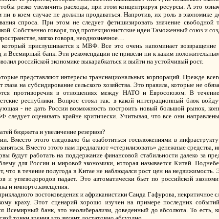
чтобы резко увеличить расходы, при этом концентрируя ресурсы. А это означ
 ни в коем случае не должны продаваться. Напротив, их роль в экономике 
вания спроса. При этом не следует фетишизировать значение свободной 
кой. Собственно говоря, под протекционистские идеи Таможенный союз и соз
пространстве, мягко говоря, неоднозначное…
который прислушивается к МВФ. Все это очень напоминает возвращение в 
 Всемирный банк. Эти рекомендации не привели ни к каким положительным ре
волил российской экономике выкарабкаться и выйти на устойчивый рост.
торые представляют интересы транснациональных корпораций. Прежде всего
глаза на субсидирование сельского хозяйства. Это правила, которые не обяз
аются противоречия в отношениях между НАТО и Евросоюзом. В течение
ветские республики. Вопрос стоял так: в какой интеграционный блок войд
ующая - не дать России возможность построить новый большой рынок, кон
 следует оценивать крайне критически. Учитывая, что все они направлены
атей бюджета и увеличение резервов?
ии. Вместо этого следовало бы озаботиться госвложениями в инфраструктуру
заняться. Вместо этого нам предлагают «стерилизовать» денежные средства, 
ервы будут работать на поддержание финансовой стабильности далеко за пр
ему для России и мировой экономики, которая называется Китай. Поднебе
т, что в течение полугода в Китае не наблюдался рост цен на недвижимость. 
в и углеводородов падает. Это автоматически бьет по российской экономи
нка и импортозамещения.
прикладного востоковедения и африканистики Саида Гафурова, некритичное 
кому краху. Этот сценарий хорошо изучен на примере последних событий
я Всемирный банк, это неолиберализм, доведенный до абсолюта. То есть, ко
ской точки зрения это звучит достаточно абсурдно.