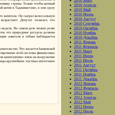
2010 Март
ономику страны. Только чтобы ценный
2010 Апрель
ый актив в Таджикистане, и они сразу
2010 Май
2010 Июнь
о капитала. Он сыграл колоссальную
2010 Август
озрастают. Депутат полагает, что
2010 Сентябрь
2010 Октябрь
 модель. На самом деле можно резко
с тем, что природные ресурсы должны
2010 Ноябрь
ации алкоголя и табака наблюдается
2010 Декабрь
2011 Январь
2011 Февраль
евательство. Что касается банковской
2011 Март
гулирование всей системы финансовых
2011 Июнь
ели капитализма» взяло на вооружение
2011 Июль
 ряда крупнейших частных ипотечных
2011 Август
2011 Октябрь
2011 Ноябрь
2011 Декабрь
2012 Январь
2012 Февраль
2012 Март
.
2012 Апрель
2012 Май
2012 Июнь
2012 Июль