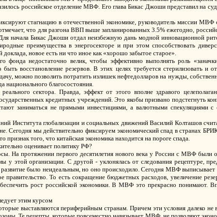
зилось российское отделение МВФ. Его глава Бикас Джоши представил на су
иксируют стагнацию в отечественной экономике, руководитель миссии МВФ сч
 отмечает, что для разгона ВВП выше запланированных 3.5% ежегодно, россий
 Для начала Бикас Джоши отдал неизбежную дань модной инновационной рито
иродные преимущества в энергосекторе и при этом способствовать диверс
 доклада, новое есть ни что иное как «хорошо забытое старое».
о фонда недостаточно велик, чтобы эффективно выполнять роль «заначки
ыть восстановление резервов. В этих целях требуется стерилизовать и от
ачу, можно позволить потратить излишек нефтедолларов на нужды, собственн
а национального благосостояния.
еального сектора. Правда, эффект от этого вполне здравого целеполага
осударственных кредитных учреждений. Это якобы призвано подстегнуть кон
итают заниматься не прямыми инвестициями, а валютными спекуляциями с 
аний Института глобализации и социальных движений Василий Колташов счи
ине. Сегодня мы действительно фиксируем экономический спад в странах БРИ
признак того, что китайская экономика находится на пороге спада.
жительно оценивает политику РФ?
росы. На протяжении первого десятилетия нового века у России с МВФ были 
мы у этой организации. С другой - уклонялась от следования рецептуре, пре
 развитие было неидеальным, но оно происходило. Сегодня МВФ выписывает 
е правительство. То есть сокращение бюджетных расходов, увеличение резе
беспечить рост российской экономики. В МВФ это прекрасно понимают. Вп
ледует этим курсом
которые выставляются периферийным странам. Причем эти условия далеко не в
зоны. Те рецепты, которые повсеместно навязывает МВФ, не позволяют эконо