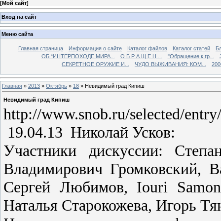
[
Мой сайт
]
Вход на сайт
Меню сайта
Главная страница
Информация о сайте
Каталог файлов
Каталог статей
Б
ОБ “ИНТЕРПОХОДЕ МИРА...
О Б Р А Щ Е Н ...
"Обращение к гр...
СЕКРЕТНОЕ ОРУЖИЕ И...
ЧУДО ВЫЖИВАНИЯ: КОМ...
200
Главная
»
2013
»
Октябрь
»
18
» Невидимый град Кипиш
Невидимый град Кипиш
http://www.snob.ru/selected/entr
19.04.13 Николай Усков:
Участники дискуссии: Степа
Владимирович Громковский, В
Сергей Любимов, Iouri Samon
Наталья Старокожева, Игорь Тя