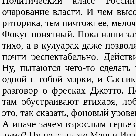
Политический класс России
очарование власти. И чем высо
риторика, тем ничтожнее, мелоч
Фокус понятный. Пока наши за
тихо, а в кулуарах даже позво
почти респектабельно. Действ
Ну, пытаются чего-то сделать
одной с тобой марки, и Сасси
разговор о фресках Джотто. По
там обустраивают втихаря, ло
это, так сказать, фоновый урове
А иначе зачем взрослым серье
думе? Ну не ради же Марьи И