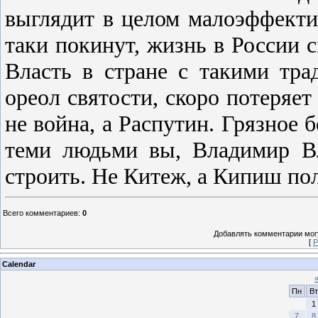
выглядит в целом малоэффекти
таки покинут, жизнь в России 
Власть в стране с такими тра
ореол святости, скоро потеряе
не война, а Распутин. Грязное 
теми людьми вы, Владимир В
строить. Не Китеж, а Кипиш по
Всего комментариев
:
0
Добавлять комментарии могу
[
Р
Calendar
Пн
Вт
1
7
8