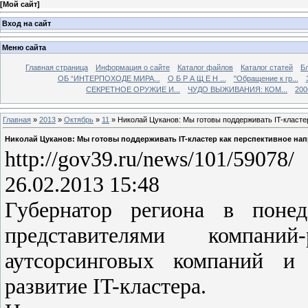
[
Мой сайт
]
Вход на сайт
Меню сайта
Главная страница
Информация о сайте
Каталог файлов
Каталог статей
Б
ОБ “ИНТЕРПОХОДЕ МИРА...
О Б Р А Щ Е Н ...
"Обращение к гр...
СЕКРЕТНОЕ ОРУЖИЕ И...
ЧУДО ВЫЖИВАНИЯ: КОМ...
200
Главная
»
2013
»
Октябрь
»
11
» Николай Цуканов: Мы готовы поддерживать IT-класте
Николай Цуканов: Мы готовы поддерживать IT-кластер как перспективное нап
http://gov39.ru/news/101/59078/
26.02.2013 15:48
Губернатор региона в понед
представителями компаний
аутсорсинговых компаний и
развитие IT-кластера.