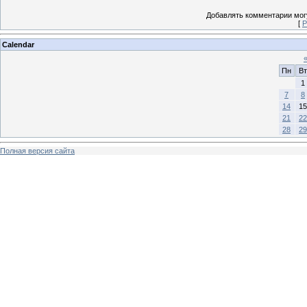
Добавлять комментарии могу
[
Р
Calendar
Пн
Вт
1
7
8
14
15
21
22
28
29
Полная версия сайта