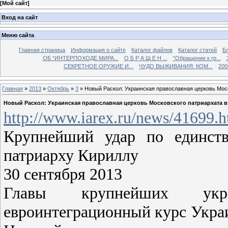
[
Мой сайт
]
Вход на сайт
Меню сайта
Главная страница
Информация о сайте
Каталог файлов
Каталог статей
Б
ОБ “ИНТЕРПОХОДЕ МИРА...
О Б Р А Щ Е Н ...
"Обращение к гр...
СЕКРЕТНОЕ ОРУЖИЕ И...
ЧУДО ВЫЖИВАНИЯ: КОМ...
200
Главная
»
2013
»
Октябрь
»
3
» Новый Раскол: Украинская православная церковь Моск
Новый Раскол: Украинская православная церковь Московского патриархата в
http://www.iarex.ru/news/41699.h
Крупнейший удар по единств
патриарху Кириллу
30 сентября 2013
Главы крупнейших укра
евроинтеграционный курс Укра