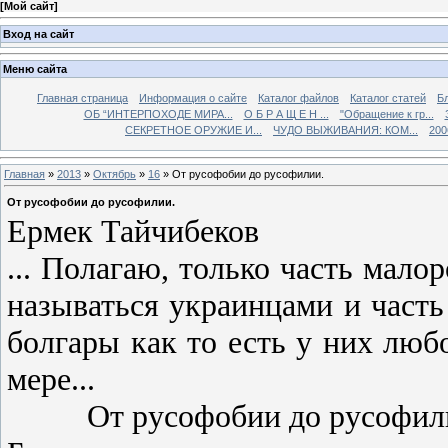
[
Мой сайт
]
Вход на сайт
Меню сайта
Главная страница
Информация о сайте
Каталог файлов
Каталог статей
Б
ОБ “ИНТЕРПОХОДЕ МИРА...
О Б Р А Щ Е Н ...
"Обращение к гр...
СЕКРЕТНОЕ ОРУЖИЕ И...
ЧУДО ВЫЖИВАНИЯ: КОМ...
200
Главная
»
2013
»
Октябрь
»
16
» От русофобии до русофилии.
От русофобии до русофилии.
Ермек Тайчибеков
... Полагаю, только часть мало
называться украинцами и часть
болгары как то есть у них люб
мере...
От русофобии до русофил