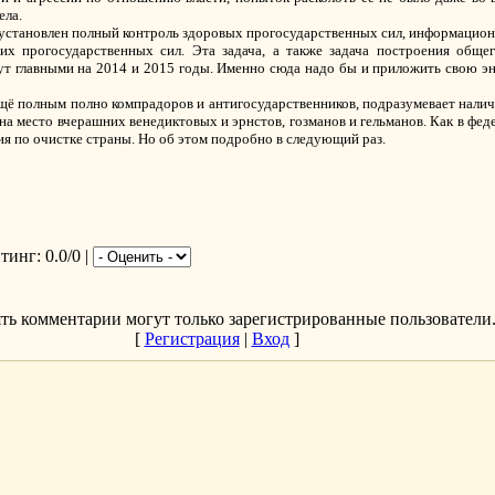
ела.
 установлен полный контроль здоровых прогосударственных сил, информационн
их прогосударственных сил. Эта задача, а также задача построения обще
ут главными на 2014 и 2015 годы. Именно сюда надо бы и приложить свою э
, ещё полным полно компрадоров и антигосударственников, подразумевает налич
на место вчерашних венедиктовых и эрнстов, гозманов и гельманов. Как в феде
я по очистке страны. Но об этом подробно в следующий раз.
йтинг
: 0.0/0 |
ть комментарии могут только зарегистрированные пользователи
[
Регистрация
|
Вход
]