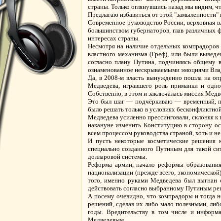
страны. Только оглянувшись назад мы видим, чт
Предлагаю избавиться от этой "замыленности" 
Современное руководство России, верховная в
большинством губернаторов, глав различных 
интересах страны.
Несмотря на наличие отдельных компрадоров в
властного механизма (Греф), или были выведе
согласно плану Путина, подчиняясь общему в
ознаменованное нескрываемыми эмоциями Вла
Да, в 2008-м власть вынужденно пошла на оп
Медведева, игравшего роль приманки и одно
Собственно, в этом и заключалась миссия Медв
Это был шаг — подчёркиваю — временный, по
было решать только в условиях бесконфликтной
Медведева усиленно прессинговали, склоняя к 
накануне изменить Конституцию в сторону ос
всем процессом руководства страной, хоть и не
И пусть некоторые косметические решения к
специально созданного Путиным для такой си
долларовой системы.
Реформа армии, начало реформы образования,
национализации (прежде всего, экономической
того, именно руками Медведева был выгнан 
действовать согласно выбранному Путиным ре
А посему очевидно, что компрадоры и тогда 
решений, сделав их либо мало полезными, либо
годы. Вредительству в том числе и информа
Медведевым.