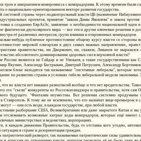
на трон и завершением компромисса с компрадорами. К этому времени были со
вить о национально-ориентированном векторе развития государства.
й системой страны через подконтрольный власти ЦБ (назначение Набиуллиной)
ндустриальных проектов, принятие "закона Димы Яковлева" и закона против 
товка к созданию ЕврАзЭс, заявление о необходимости национальной идеи и
ие фактически двуполярного мира — все эти и другие ключевые решения и до
 внутри её различных интересов, групп влияния и откровенных компрадоров.
сколько-нибудь публичное противостояние общему курсу власти со стороны 
ротивостоят мировой олигархии в двух самых важных направлениях, нравст
триотами правительства, ни Дворкович, ни, скажем, Ливанов не выразился
зательство абсолютного доминирования здоровых сил в верховной власти?
е России являются не Гайдар и не Улюкаев, а такие государственники как 
имир Якунин, Александр Бастрыкин, Дмитрий Патрушев, Александр Бортников,
ическом блоке находятся так называемые "системные либералы", которые хот
адание по развитию страны в условиях гибели либеральной модели экономики.
.
что во власти нет никаких разногласий вообще и что нет вредительства. Таког
что его "съели" конкуренты из Россельхознадзора и правительства, хотя сам
ьного будущего. "Фантазии неуместны. Все решения системно продуманы
в Ставрополь. К тому же не исключено, что его назначат вице-премьером в 
могут — они есть везде, в каждом государстве, при любой власти.
стными разборками США, Великобритании или даже закрытого Китая и вы ув
у и отслеживать возможные хитрые ходы компрадоров, которые ещё имеют 
зличных министерствах и ведомствах, корпорациях.
и, в каждом движении Правительства, будь то отставка кого угодно, автом
 ситуации в стране и дезориентация граждан.
чала патриотический разворот, так называемые патриотические силы удивитель
сти и агрессии по отношению власти, попыток расколоть её не было даже во