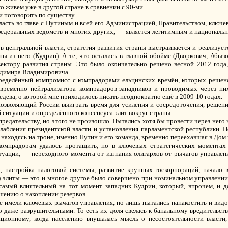
о живем уже в другой стране в сравнении с 90-ми.
и поговорить по существу.
ласть во главе с Путиным и всей его Администрацией, Правительством, ключе
федеральных ведомств и многих других, — является легитимным и национальн
 центральной власти, стратегия развития страны выстраивается и реализуе
ны из него (Кудрин). А те, что остались в главной обойме (Дворкович, Абыз
ектору развития страны. Это было окончательно решено весной 2012 года, 
димира Владимировича.
ределённый компромисс с компрадорами ельцинских времён, которых решен
временно нейтрализатора компрадоров-западников и проводимых через ни
едева, о которой мне приходилось писать неоднократно ещё в 2009-10 годах.
зволяющий России выиграть время для усиления и сосредоточения, решени
 ситуации и определённого консенсуса элит вокруг страны.
предательству, но этого не произошло. Пытались хотя бы провести через него
лабления президентской власти и установления парламентской республики. 
 находясь на троне, именно Путин и его команда, временно переехавшая в Дом 
омпрадорам удалось протащить, но в ключевых стратегических моментах в
туации, — переходного момента от изгнания олигархов от рычагов управлен
 настройка налоговой системы, развитие крупных госкорпораций, начало 
) элиты — это и многое другое было совершено при номинальном управлении
самый влиятельный на тот момент западник Кудрин, который, впрочем, и 
шению о накоплении резервов.
не имели ключевых рычагов управления, но лишь пытались напакостить и вид
 даже разрушительными. То есть их доля свелась к банальному вредительству
ционному, когда населению внушалась мысль о несостоятельности власти,