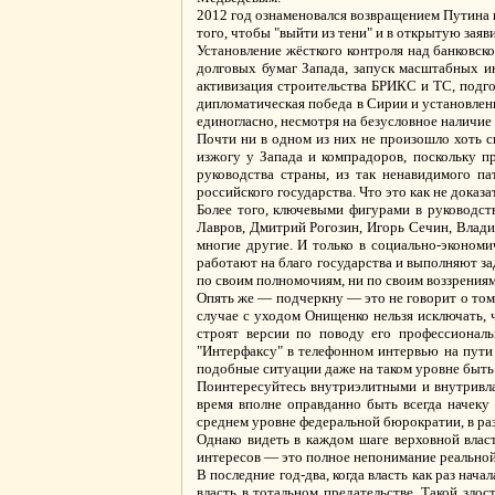
2012 год ознаменовался возвращением Путина 
того, чтобы "выйти из тени" и в открытую зая
Установление жёсткого контроля над банковско
долговых бумаг Запада, запуск масштабных и
активизация строительства БРИКС и ТС, подго
дипломатическая победа в Сирии и установлен
единогласно, несмотря на безусловное наличие
Почти ни в одном из них не произошло хоть 
изжогу у Запада и компрадоров, поскольку п
руководства страны, из так ненавидимого па
российского государства. Что это как не дока
Более того, ключевыми фигурами в руководств
Лавров, Дмитрий Рогозин, Игорь Сечин, Влад
многие другие. И только в социально-эконом
работают на благо государства и выполняют з
по своим полномочиям, ни по своим воззрениям
Опять же — подчеркну — это не говорит о том, 
случае с уходом Онищенко нельзя исключать, 
строят версии по поводу его профессионал
"Интерфаксу" в телефонном интервью на пути 
подобные ситуации даже на таком уровне быть 
Поинтересуйтесь внутриэлитными и внутривла
время вполне оправданно быть всегда начек
среднем уровне федеральной бюрократии, в ра
Однако видеть в каждом шаге верховной власт
интересов — это полное непонимание реальной
В последние год-два, когда власть как раз на
власть в тотальном предательстве. Такой зло