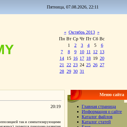
Пятница, 07.08.2026, 22:11
«
Октябрь 2013
»
Пн
Вт
Ср
Чт
Пт
Сб
Вс
MY
1
2
3
4
5
6
7
8
9
10
11
12
13
14
15
16
17
18
19
20
21
22
23
24
25
26
27
28
29
30
31
Меню сайта
20:19
Главная страница
Информация о сайте
Каталог файлов
Каталог статей
 оппозицией так и симпатизирующими
можных), теряется панорама развития
Блог