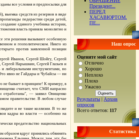
ОБРАЩЕНИЕ
зданы все условия и предпосылки для
Президент...
ПЕРЕД
, выемка средств из резервов в виде
ХАСАВЮРТОМ.
пропаганды педерастии среди детей,
ПЕ...
 создание единого учебника истории,
стижения власть приняла монолитно и
все эти решения вызывают особенную
Наш опрос
венном и геополитическом. Никто из
 открыто против заявленной позиции
Оцените мой сайт
Сергей Иванов, Сергей Шойгу, Сергей
Отлично
 Сергей Нарышкин, Сергей Глазьев и
Хорошо
ь и либеральными инструментами, но
 Это явно не Гайдары и Чубайсы — ни
Неплохо
Плохо
о не бывает в принципе! К примеру, в
Ужасно
 Онищенко считает, что СМИ напрасно
 и отработаны", — заявил Онищенко
самом правительстве. В любом случае
Результаты
|
Архив
опросов
идите и не такие коллизии. В то же
Всего ответов:
117
свои кадры во власти — особенно на
атически предательство национальных
Статистика
ным образом вдруг принялись обвинять
 времена Ельцина. Между тем, эту бы