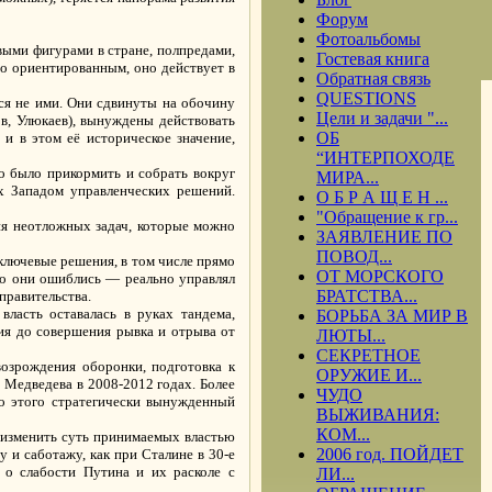
Форум
Фотоальбомы
выми фигурами в стране, полпредами,
Гостевая книга
о ориентированным, оно действует в
Обратная связь
QUESTIONS
тся не ими. Они сдвинуты на обочину
Цели и задачи "...
ов, Улюкаев), вынуждены действовать
ОБ
и в этом её историческое значение,
“ИНТЕРПОХОДЕ
о было прикормить и собрать вокруг
МИРА...
х Западом управленческих решений.
О Б Р А Щ Е Н ...
"Обращение к гр...
я неотложных задач, которые можно
ЗАЯВЛЕНИЕ ПО
ПОВОД...
 ключевые решения, в том числе прямо
ОТ МОРСКОГО
Но они ошиблись — реально управлял
БРАТСТВА...
правительства.
ласть оставалась в руках тандема,
БОРЬБА ЗА МИР В
ия до совершения рывка и отрыва от
ЛЮТЫ...
СЕКРЕТНОЕ
возрождения оборонки, подготовка к
ОРУЖИЕ И...
 Медведева в 2008-2012 годах. Более
ЧУДО
до этого стратегически вынужденный
ВЫЖИВАНИЯ:
КОМ...
оизменить суть принимаемых властью
2006 год. ПОЙДЕТ
 и саботажу, как при Сталине в 30-е
 о слабости Путина и их расколе с
ЛИ...