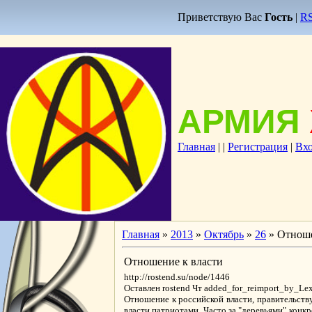
Приветствую Вас
Гость
|
R
АРМИЯ
Главная
|
|
Регистрация
|
Вх
Главная
»
2013
»
Октябрь
»
26
» Отноше
Отношение к власти
http://rostend.su/node/1446
Оставлен rostend Чт added_for_reimport_by_Lex
Отношение к российской власти, правительст
власти патриотами. Часто за "деревьями" конк