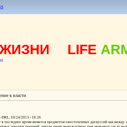
SS
ЖИЗНИ
LIFE
AR
од
ние к власти
-DRL, 10/24/2013 - 18:26
ву в последнее время является предметом ожесточенных дискуссий как между
ретных текущих решений, иногда очень вынужденных (как меньшего зла из воз