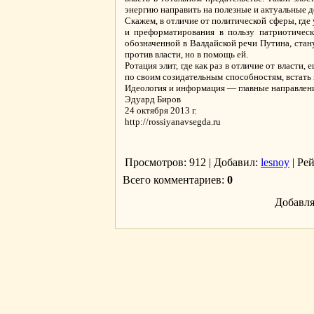
энергию направить на полезные и актуальные д
Скажем, в отличие от политической сферы, где
и преформатирования в пользу патриотическ
обозначенной в Валдайской речи Путина, стан
против власти, но в помощь ей.
Ротация элит, где как раз в отличие от власти
по своим созидательным способностям, встать 
Идеология и информация — главные направлени
Эдуард Биров
24 октября 2013 г.
http://rossiyanavsegda.ru
Просмотров
: 912 |
Добавил
:
lesnoy
|
Ре
Всего комментариев
:
0
Добавля