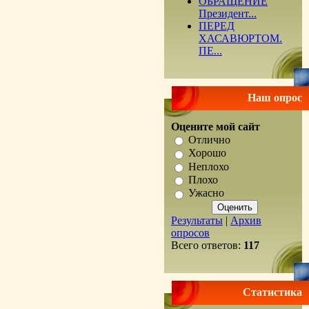
ОБРАЩЕНИЕ
Президент...
ПЕРЕД
ХАСАВЮРТОМ.
ПЕ...
Наш опрос
Оцените мой сайт
Отлично
Хорошо
Неплохо
Плохо
Ужасно
Результаты
|
Архив
опросов
Всего ответов:
117
Статистика