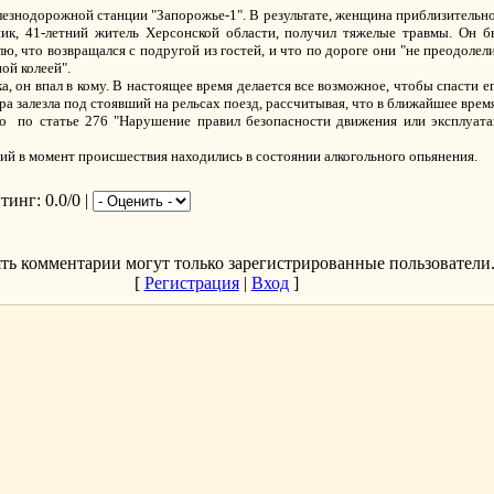
знодорожной станции "Запорожье-1". В результате, женщина приблизительно 3
ник, 41-летний житель Херсонской области, получил тяжелые травмы. Он 
ю, что возвращался с подругой из гостей, и что по дороге они "не преодоле
ой колеей".
а, он впал в кому. В настоящее время делается все возможное, чтобы спасти 
ра залезла под стоявший на рельсах поезд, рассчитывая, что в ближайшее время
о по статье 276 "Нарушение правил безопасности движения или эксплуата
й в момент происшествия находились в состоянии алкогольного опьянения.
йтинг
: 0.0/0 |
ть комментарии могут только зарегистрированные пользователи
[
Регистрация
|
Вход
]