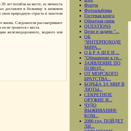
0 лет погибла на месте, ее личность
Форум
был доставлен в больницу в шоковом
Фотоальбомы
ли свою природную страсть и захотели
Гостевая книга
Обратная связь
его жизнь. Следователи рассматривают
QUESTIONS
 он не тронется с места.
Цели и задачи "...
ции железнодорожного, водного или
ОБ
“ИНТЕРПОХОДЕ
МИРА...
О Б Р А Щ Е Н ...
"Обращение к гр...
ЗАЯВЛЕНИЕ ПО
ПОВОД...
.
ОТ МОРСКОГО
БРАТСТВА...
БОРЬБА ЗА МИР В
ЛЮТЫ...
СЕКРЕТНОЕ
ОРУЖИЕ И...
ЧУДО
ВЫЖИВАНИЯ:
КОМ...
2006 год. ПОЙДЕТ
ЛИ...