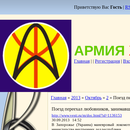
Приветствую Вас
Гость
|
R
АРМИЯ
Главная
|
|
Регистрация
|
Вх
Главная
»
2013
»
Октябрь
»
2
» Поезд п
Поезд переехал любовников, занимавш
http://www.vesti.ru/m/doc.html?id=1136153
30.09.2013 14:52
В Запорожье (Украина) маневровый локомоти
министерства внутренних дел республики.