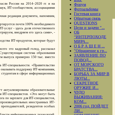
расли России на 2014–2020 гг. и на
Форум
наук, ИТ-сообществом, ассоциациями
Фотоальбомы
Гостевая книга
чная редакция документа, напомним,
Обратная связь
QUESTIONS
портируется почти 100% необходимого
Цели и задачи "...
-услуг - здесь доля отечественного
ОБ
рируем, внедряем его здесь сами», -
“ИНТЕРПОХОДЕ
водства ИТ-продуктов, которые будут
МИРА...
О Б Р А Щ Е Н ...
сего это кадровый голод, рассказал
"Обращение к гр...
 Существующая система образования
ЗАЯВЛЕНИЕ ПО
ем выпуск примерно 150 тыс. вместо
ПОВОД...
ОТ МОРСКОГО
на ИТ-специальности. «Правительство
БРАТСТВА...
т оказывать поддержку ИТ-компаниям,
и студентам в сфере информационных
БОРЬБА ЗА МИР В
ЛЮТЫ...
СЕКРЕТНОЕ
ОРУЖИЕ И...
ут актуализированы образовательные
ЧУДО
и ИТ-специалистов. «Это могут быть
ВЫЖИВАНИЯ:
га по зарплате для ИТ-специалистов,
КОМ...
опроизводительных иностранных ИТ-
2006 год. ПОЙДЕТ
, преподавателей, резидентов особых
ЛИ...
области информационных технологий.