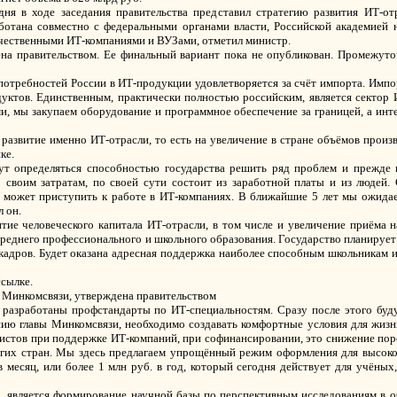
ня в ходе заседания правительства представил стратегию развития ИТ-от
аботана совместно с федеральными органами власти, Российской академией 
ечественными ИТ-компаниями и ВУЗами, отметил министр.
ена правительством. Ее финальный вариант пока не опубликован. Промежуто
 потребностей России в ИТ-продукции удовлетворяется за счёт импорта. Им
ктов. Единственным, практически полностью российским, является сектор ИТ
, мы закупаем оборудование и программное обеспечение за границей, а интег
 развитие именно ИТ-отрасли, то есть на увеличение в стране объёмов произ
ке.
т определяться способностью государства решить ряд проблем и прежде в
своим затратам, по своей сути состоит из заработной платы и из людей.
но может приступить к работе в ИТ-компаниях. В ближайшие 5 лет мы ожида
 он.
тие человеческого капитала ИТ-отрасли, в том числе и увеличение приёма 
 среднего профессионального и школьного образования. Государство планируе
 кадров. Будет оказана адресная поддержка наиболее способным школьникам 
ссылке.
я Минкомсвязи, утверждена правительством
ут разработаны профстандарты по ИТ-специальностям. Сразу после этого буд
ию главы Минкомсвязи, необходимо создавать комфортные условия для жизн
стов при поддержке ИТ-компаний, при софинансировании, это снижение поро
угих стран. Мы здесь предлагаем упрощённый режим оформления для высок
в месяц, или более 1 млн руб. в год, который сегодня действует для учёных
, является формирование научной базы по перспективным исследованиям в 