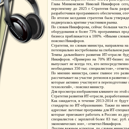
Глава Минкомсвязи Николай Никифоров сегод
перспективу до 2025 г. Стратегия была разр
разработчиков программного обеспечения, от
По итогам заседания стратегия была утвержд
подвергалась критике участников рынка.
По словам Никифорова, сейчас бо́льшая часть
оборудования и более 75% программных проду
бизнеса приближается к 100%. «Иными словами
пояснил Никифоров.
Стратегия, по словам министра, направлена на
потенциально востребованы на глобальном рын
Темпы дальнейшего развития ИТ-отрасли буду
Никифоров. «Примерно на 70% ИТ-бизнес по 
выпускает не всегда тех, кто непосредствен
необходимых 350 тыс. специалистов», - отметил
По мнению министра, самое главное это разви
рассчитывает на участие регионов в развитии
которые активно участвуют в переподготовке
технологий», - пояснил министр.
Для просмотра изображения кликните по этой 
Стратегия развития ИТ-отрасли, разработанна
Как ожидается, в течение 2013-2014 гг. буд
стандарты по ИТ-образованию. Также по мнен
адресные льготные программы для ИТ-специали
которые приезжают работать в Россию из др
специалистов с зарплатой более 83 тыс. руб. 
экономических зон», - отметил Никифоров.
Другим важным аспектом, по словам министра