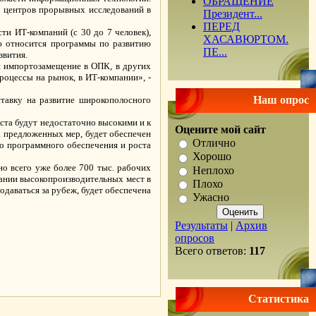
ОБРАЩЕНИЕ
ю центров прорывных исследований в
Президент...
ПЕРЕД
ти ИТ-компаний (с 30 до 7 человек),
ХАСАВЮРТОМ.
ию относится программы по развитию
ПЕ...
звития.
и импортозамещение в ОПК, в других
роцессы на рынок, в ИТ-компании», -
Наш опрос
ставку на развитие широкополосного
ста будут недостаточно высокими и к
Оцените мой сайт
х предложенных мер, будет обеспечен
Отлично
го программного обеспечения и роста
Хорошо
о всего уже более 700 тыс. рабочих
Неплохо
дании высокопроизводительных мест в
Плохо
даваться за рубеж, будет обеспечена
Ужасно
Результаты
|
Архив
опросов
Всего ответов:
117
.
Статистика