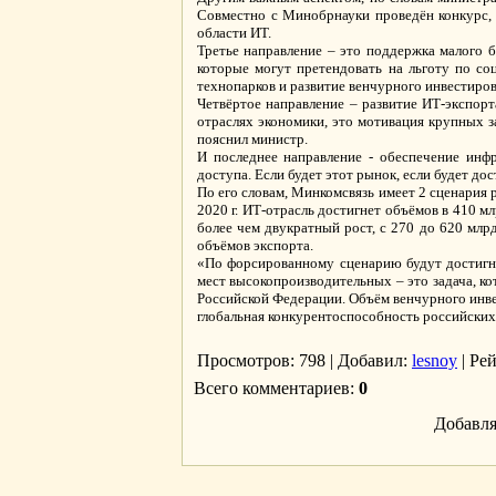
Совместно с Минобрнауки проведён конкурс, 
области ИТ.
Третье направление – это поддержка малого б
которые могут претендовать на льготу по с
технопарков и развитие венчурного инвестиро
Четвёртое направление – развитие ИТ-экспор
отраслях экономики, это мотивация крупных за
пояснил министр.
И последнее направление - обеспечение инф
доступа. Если будет этот рынок, если будет дос
По его словам, Минкомсвязь имеет 2 сценария 
2020 г. ИТ-отрасль достигнет объёмов в 410 
более чем двукратный рост, с 270 до 620 млр
объёмов экспорта.
«По форсированному сценарию будут достигну
мест высокопроизводительных – это задача, к
Российской Федерации. Объём венчурного инвес
глобальная конкурентоспособность российских 
Просмотров
: 798 |
Добавил
:
lesnoy
|
Ре
Всего комментариев
:
0
Добавля