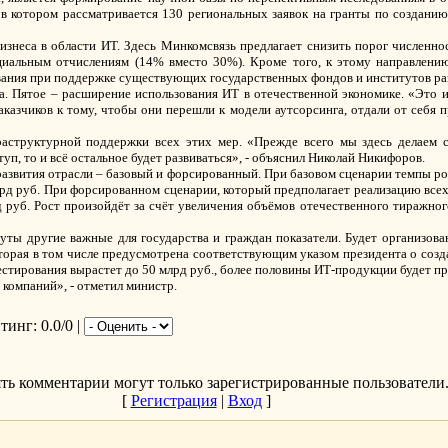
в котором рассматривается 130 региональных заявок на гранты по создани
изнеса в области ИТ. Здесь Минкомсвязь предлагает снизить порог численнос
оциальным отчислениям (14% вместо 30%). Кроме того, к этому направлен
вания при поддержке существующих государственных фондов и институтов ра
та. Пятое – расширение использования ИТ в отечественной экономике. «Это 
казчиков к тому, чтобы они перешли к модели аутсорсинга, отдали от себя п
раструктурной поддержки всех этих мер. «Прежде всего мы здесь делаем 
туп, то и всё остальное будет развиваться», - объяснил Николай Никифоров.
развития отрасли – базовый и форсированный. При базовом сценарии темпы ро
млрд руб. При форсированном сценарии, который предполагает реализацию все
д руб. Рост произойдёт за счёт увеличения объёмов отечественного тиражно
ты другие важные для государства и граждан показатели. Будет организован
оторая в том числе предусмотрена соответствующим указом президента о соз
тирования вырастет до 50 млрд руб., более половины ИТ-продукции будет про
компаний», - отметил министр.
йтинг
: 0.0/0 |
ть комментарии могут только зарегистрированные пользователи
[
Регистрация
|
Вход
]