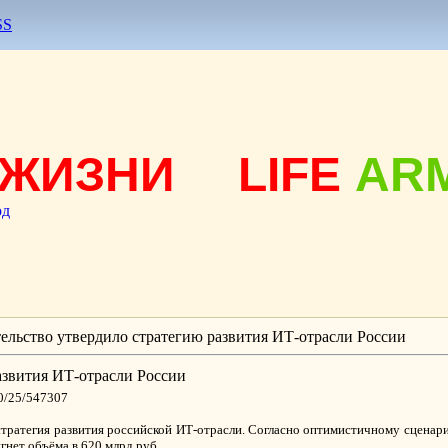
SS
ЖИЗНИ
LIFE
AR
од
ельство утвердило стратегию развития ИТ-отрасли России
азвития ИТ-отрасли России
10/25/547307
стратегия развития российской ИТ-отрасли. Согласно оптимистичному сценар
игнет объёма в 620 млрд руб.