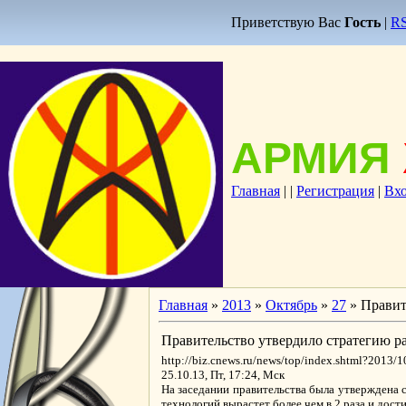
Приветствую Вас
Гость
|
R
АРМИЯ
Главная
|
|
Регистрация
|
Вх
Главная
»
2013
»
Октябрь
»
27
» Правит
Правительство утвердило стратегию р
http://biz.cnews.ru/news/top/index.shtml?2013/
25.10.13, Пт, 17:24, Мск
На заседании правительства была утверждена 
технологий вырастет более чем в 2 раза и дост