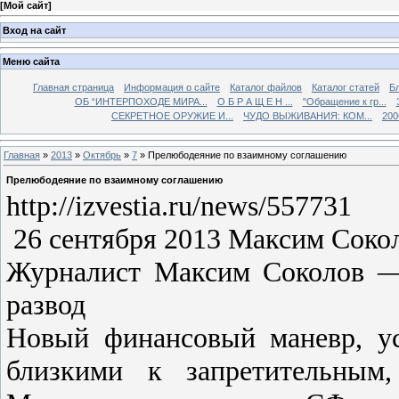
[
Мой сайт
]
Вход на сайт
Меню сайта
Главная страница
Информация о сайте
Каталог файлов
Каталог статей
Б
ОБ “ИНТЕРПОХОДЕ МИРА...
О Б Р А Щ Е Н ...
"Обращение к гр...
СЕКРЕТНОЕ ОРУЖИЕ И...
ЧУДО ВЫЖИВАНИЯ: КОМ...
200
Главная
»
2013
»
Октябрь
»
7
» Прелюбодеяние по взаимному соглашению
Прелюбодеяние по взаимному соглашению
http://izvestia.ru/news/557731
26 сентября 2013 Максим Соко
Журналист Максим Соколов — 
развод
Новый финансовый маневр, у
близкими к запретительным