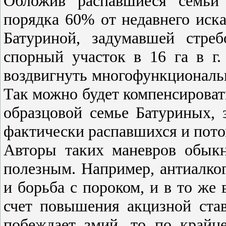
Обложив распавшиеся семьи 
порядка 60% от недавнего иск
Батуриной, задумавшей стре
спорный участок в 16 га в г.
воздвигнуть многофункциональ
Так можно будет компенсироват
образцовой семье Батуриных, 
фактически распавшихся и пото
Авторы таких маневров обыкн
полезным. Например, антиалко
и борьба с пороком, и в то же
счет повышения акцизной ста
побеждает змий, то по крайн