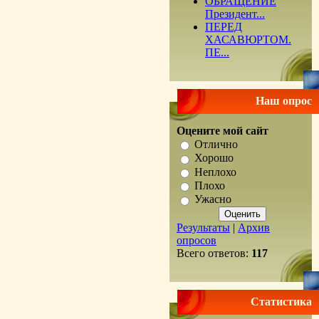
ОБРАЩЕНИЕ
Президент...
ПЕРЕД
ХАСАВЮРТОМ.
ПЕ...
Наш опрос
Оцените мой сайт
Отлично
Хорошо
Неплохо
Плохо
Ужасно
Результаты
|
Архив
опросов
Всего ответов:
117
Статистика