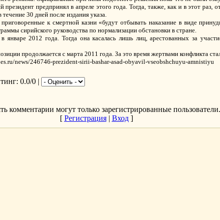
президент предпринял в апреле этого года. Тогда, также, как и в этот раз, 
 течение 30 дней после издания указа.
о приговоренные к смертной казни «будут отбывать наказание в виде принуд
граммы сирийского руководства по нормализации обстановки в стране.
 январе 2012 года. Тогда она касалась лишь лиц, арестованных за участ
зиции продолжается с марта 2011 года. За это время жертвами конфликта стал
es.ru/news/246746-prezident-sirii-bashar-asad-obyavil-vseobshchuyu-amnistiyu
йтинг
: 0.0/0 |
ть комментарии могут только зарегистрированные пользователи
[
Регистрация
|
Вход
]