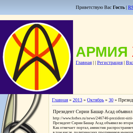
Приветствую Вас
Гость
|
R
АРМИЯ
Главная
|
|
Регистрация
|
Вх
Главная
»
2013
»
Октябрь
»
30
» Презид
Президент Сирии Башар Асад объяви
http://www.forbes.ru/news/246746-prezident-siri
Президент Сирии Башар Асад объявил во вторн
Как отмечает портал, амнистия распространяет
в том числе, политических противников нынеш