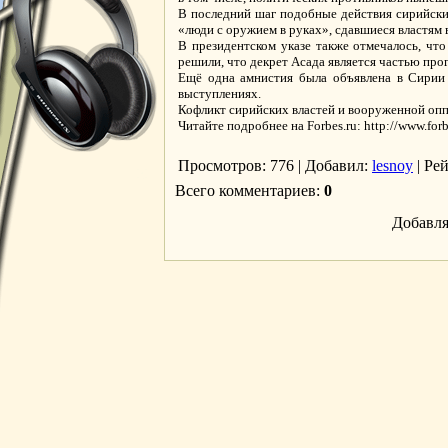
В последний шаг подобные действия сирийский 
«люди с оружием в руках», сдавшиеся властям в
В президентском указе также отмечалось, чт
решили, что декрет Асада является частью про
Ещё одна амнистия была объявлена в Сирии в
выступлениях.
Кофликт сирийских властей и вооруженной оппо
Читайте подробнее на Forbes.ru: http://www.forb
Просмотров
: 776 |
Добавил
:
lesnoy
|
Ре
Всего комментариев
:
0
Добавля