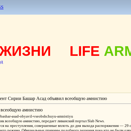
SS
ЖИЗНИ
LIFE
AR
од
ент Сирии Башар Асад объявил всеобщую амнистию
л всеобщую амнистию
i-bashar-asad-obyavil-vseobshchuyu-amnistiyu
ик всеобщую амнистию, передает ливанский портал Slab News.
ся на преступления, совершенные вплоть до дня выхода распоряжения — 29 ок
него режима. Официальные причины подобного решения пока что не были озв