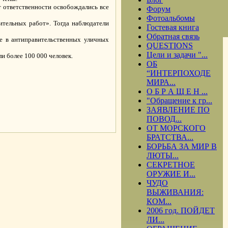
от ответственности освобождались все
Форум
Фотоальбомы
ительных работ». Тогда наблюдатели
Гостевая книга
Обратная связь
ие в антиправительственных уличных
QUESTIONS
Цели и задачи "...
и более 100 000 человек.
ОБ
“ИНТЕРПОХОДЕ
МИРА...
О Б Р А Щ Е Н ...
"Обращение к гр...
ЗАЯВЛЕНИЕ ПО
.
ПОВОД...
ОТ МОРСКОГО
БРАТСТВА...
БОРЬБА ЗА МИР В
ЛЮТЫ...
СЕКРЕТНОЕ
ОРУЖИЕ И...
ЧУДО
ВЫЖИВАНИЯ:
КОМ...
2006 год. ПОЙДЕТ
ЛИ...