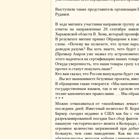
Выступили также представитель организации 
Рудаков.
В ходе митинга участники направили группу 
ответы на направленные 26 сентября заявл
Харьковской области В. Хома, который проинфо
В результате митинг принял Обращение к вла
слова: «Почему вы полагаете, что лучше нар
доводов разума? Вы хоть знаете, чего будет 
(Премьер Азаров уже назвал эту астрономичес
этого надеяться на сертификацию наших товаро
Откуда уверенность, что наши товары сразу хл
прочее и станут покупать наше?
Кто вам сказал, что Россия вынуждена будет с
…Вы все вынашиваете безумные проекты, вмест
В обращении также говорится: «Мы напоминае
государственным языком, так и не сделали о
теснят каноническое православие. … Мы обр
* * *
Можно отмахиваться от «назойливых левых» У
последних дней. Известный политолог В. Корн
Баркер съездил недавно в США как бы с «ин
разрекламированной поездки был сбор фактов 
накануне «исторического» визита в Колорадо
огромное количество загрязненной при добыч
большую, чем само наводнение. Как вы пон
«безопасность» методов добычи сланцевого га