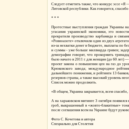
Следует отметить также, что конкурс эссе «Я
Литовской республики. Как говорится, спасибо 
* * *
Протестные выступления граждан Украины нак
угасания украинской экономики, это новост
прекратили производство карбамида и связан
«Ровноазоте» отключили один из двух агрегат
из-за нехватки денег в бюджете, выплаты по б
и суммы - уже больше миллиарда гривен; заде
демографии говорят, что прокормить тринадц
было начато в 2011 г. для женщин (до 60 лет)
проект закона о повышении цен на газ до уро
Крюковского завода; международное рейти
дальнейшего понижения, и рейтинги 13 банков
резервов страны, а также высокий уровень нео
Список можно продолжить.
«В общем, Украина закрывается, всем спасибо,
А на харьковском митинге 3 октября появился
гроб, выкрашенный в «жовто-блакитные» тона:
после соглашения всем на Украине будут руково
Фото С. Кочетова и автора
Специально для Столетия