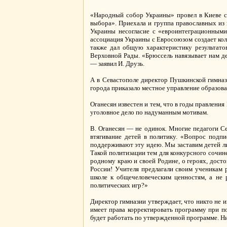
«Народный собор Украины» провел в Киеве ст
выбора». Приехала и группа православных из
Украины несогласие с «евроинтеграционными
ассоциация Украины с Евросоюзом создает ко
также дал общую характеристику результатов
Верховной Рады. «Брюссель навязывает нам де
— заявил И. Друзь.
А в Севастополе директор Пушкинской гимназ
города приказало местное управление образова
Оганесян известен и тем, что в годы правлени
уголовное дело по надуманным мотивам.
В. Оганесян — не одинок. Многие педагоги С
втягивание детей в политику. «Вопрос подп
поддерживают эту идею. Мы заставим детей либ
Такой политизации тем для конкурсного сочин
родному краю и своей Родине, о героях, дост
России! Учителя предлагали своим ученикам 
школе к общечеловеческим ценностям, а не 
политических игр?»
Директор гимназии утверждает, что никто не и
имеет права корректировать программу при п
будет работать по утвержденной программе. Ни