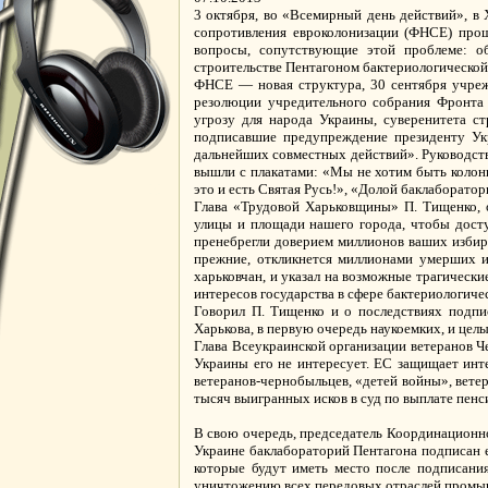
3 октября, во «Всемирный день действий», в
сопротивления евроколонизации (ФНСЕ) прош
вопросы, сопутствующие этой проблеме: об
строительстве Пентагоном бактериологической
ФНСЕ — новая структура, 30 сентября учреж
резолюции учредительного собрания Фронта 
угрозу для народа Украины, суверенитета с
подписавшие предупреждение президенту Ук
дальнейших совместных действий». Руководст
вышли с плакатами: «Мы не хотим быть колони
это и есть Святая Русь!», «Долой баклаборато
Глава «Трудовой Харьковщины» П. Тищенко, о
улицы и площади нашего города, чтобы досту
пренебрегли доверием миллионов ваших избира
прежние, откликнется миллионами умерших 
харьковчан, и указал на возможные трагически
интересов государства в сфере бактериологиче
Говорил П. Тищенко и о последствиях подп
Харькова, в первую очередь наукоемких, и целы
Глава Всеукраинской организации ветеранов Ч
Украины его не интересует. ЕС защищает инт
ветеранов-чернобыльцев, «детей войны», ветер
тысяч выигранных исков в суд по выплате пен
В свою очередь, председатель Координационно
Украине баклабораторий Пентагона подписан е
которые будут иметь место после подписания
уничтожению всех передовых отраслей промы