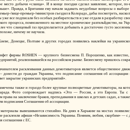
ое место добычи «сланца». И в конце поездки сделал заявление, которое, по
ньше». Правда, в Британии ему начали задавать неудобные вопросы о выборе
ремьер-/вице-премьер-/министров съездил в Колорадо, дабы посмотреть, наскол
ы уже все подписали без особых разбирательств и уже отдали в разработку сво
кого процесса, помноженного на местное хроническое разгильйдяство, на Ук
олее что сланцевый газ предполагается добывать в достаточно густо заселен
 похоже, ничему не научила.
Киеве, Донецке, Полтаве и других городах появились наклейки на украинско
онфет фирмы ROSHEN — крупного бизнесмена П. Порошенко, как известно, 
дприятий, реализовавшейся на российском рынке. Бизнесмену пришлось сокра
зачинателем расклеивания данных демотиваторов является общественное движ
 — донести до граждан Украины, что подписание соглашения об ассоциации 
вет закрытие украинских предприятий».
замечены также и гораздо более крупные полноцветные демотиваторы, на кот
парада. Фото сопровождает надпись «Это — Россия, а это Европа. Ты с
м права на заключение браков, преподавания в школах и детских садах, а такж
ля подписания Соглашения об ассоциации.
материалы вывешиваются стихийно. На днях в Харькове на мостах появилис
ые расклеили афиши «Независимость Украины. Помним, любим, скорбим» — с д
я соглашения с ЕС.