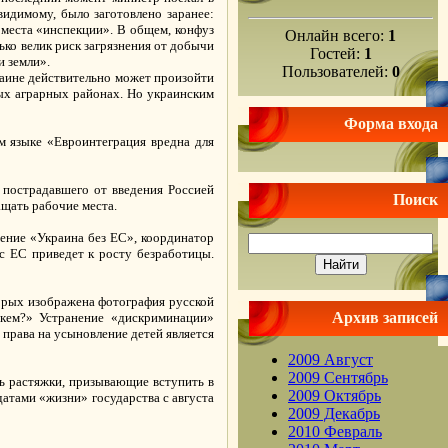
-видимому, было заготовлено заранее:
 места «инспекции». В общем, конфуз
Онлайн всего:
1
ько велик риск загрязнения от добычи
Гостей:
1
и земли».
Пользователей:
0
раине действительно может произойти
ных аграрных районах. Но украинским
Форма входа
м языке «Евроинтеграция вредна для
пострадавшего от введения Россией
Поиск
щать рабочие места.
ение «Украина без ЕС», координатор
с ЕС приведет к росту безработицы.
орых изображена фотография русской
Архив записей
 кем?» Устранение «дискриминации»
е права на усыновление детей является
2009 Август
2009 Сентябрь
ь растяжки, призывающие вступить в
2009 Октябрь
атами «жизни» государства с августа
2009 Декабрь
2010 Февраль