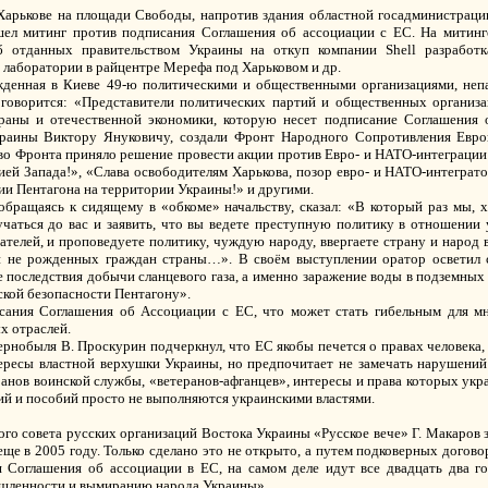
 Харькове на площади Свободы, напротив здания областной госадминистраци
ел митинг против подписания Соглашения об ассоциации с ЕС. На митинг
 отданных правительством Украины на откуп компании Shell разработка
 лаборатории в райцентре Мерефа под Харьковом и др.
денная в Киеве 49-ю политическими и общественными организациями, неп
говорится: «Представители политических партий и общественных организа
траны и отечественной экономики, которую несет подписание Соглашения 
раины Виктору Януковичу, создали Фронт Народного Сопротивления Евро
во Фронта приняло решение провести акции против Евро- и НАТО-интеграции 
ей Запада!», «Слава освободителям Харькова, позор евро- и НАТО-интеграто
рии Пентагона на территории Украины!» и другими.
бращаясь к сидящему в «обкоме» начальству, сказал: «В который раз мы, 
чаться до вас и заявить, что вы ведете преступную политику в отношении 
телей, и проповедуете политику, чуждую народу, ввергаете страну и народ в
и не рожденных граждан страны…». В своём выступлении оратор осветил
е последствия добычи сланцевого газа, а именно заражение воды в подземных
ской безопасности Пентагону».
исания Соглашения об Ассоциации с ЕС, что может стать гибельным для 
х отраслей.
ернобыля В. Проскурин подчеркнул, что ЕС якобы печется о правах человека
ересы властной верхушки Украины, но предпочитает не замечать нарушений
анов воинской службы, «ветеранов-афганцев», интересы и права которых укра
сий и пособий просто не выполняются украинскими властями.
го совета русских организаций Востока Украины «Русское вече» Г. Макаров з
ще в 2005 году. Только сделано это не открыто, а путем подковерных догово
 Соглашения об ассоциации в ЕС, на самом деле идут все двадцать два го
шленности и вымиранию народа Украины».