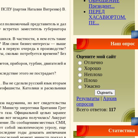
ОБРАЩЕНИЕ
Президент...
 ПСПУ (партия Наталии Витренко) В.
ПЕРЕД
ХАСАВЮРТОМ.
ПЕ...
ел полномочный представитель и дал
встретил заместитель губернатора
хся. В частности, в нем есть такие
Наш опрос
а? Или свои бизнес-интересы — выше
 а в первую очередь в производстве?
ы, сколько потребуется времени? Без
Оцените мой сайт
Отлично
етов, приборов, турбин, двигателей и
Хорошо
следствие этого не пострадает?
Неплохо
Плохо
 Вы не сделали русский язык вторым
Ужасно
неофашисты. Католики и раскольники
Результаты
|
Архив
за надуманна, но вот свидетельства
опросов
ы! Министр энергетики Британии Грег
Всего ответов:
117
о газа. Официальной целью заранее
ко вот незадача получилась! Аккурат
днение. По сообщениям местных СМИ,
ет собой экологическую угрозу, еще
Статистика
оследние годы доказать англичанам
в последний момент министр поехал в