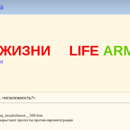
SS
ЖИЗНИ
LIFE
AR
од
 «незалежность?»
hhaj_nezalezhnost__566.htm
 нарастают протесты против евроинтеграции