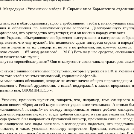
В. Медведчука «Украинский выбор» Е. Сирык и глава Харьковского отделения
активистов в облгосадминистрацию с требованием, чтобы к митингующим выш
ения и обращения по вышеупомянутым вопросам. Делегированную группу 
рмировал, что руководство отсутствует, сам он выйти к народу отказался.
стям Украины, объединившее соображения выступавших и настроения собравши
ода знаете, что ему нужно?.. Вы полностью сдали интересы страны и народ
стоить перейти на их стандарты, но не в потреблении, как кому-то кажется,
кую сумму - 165 млрд долларов! — М.С.) Есть ли у нас средства, специалист
в может только глупец.
ынут на европейские рынки? Они откажутся от своих танков, тракторов, самол
мириться с вашими безумными поступками, которые угрожают и РФ, и Украина в
о того чтобы заняться экономикой, социальной сферой».
м вам о ваших обещаниях, которые не имеют ничего общего с происходящим…
тношения с Россией дружескими, с вашей поддержкой к власти прорвались 
ащаемся к вам, ОПОМНИТЕСЬ!».
краины, иронично щуриться, говорить, что, например, тема сланцевого га
илов пишет: «Вряд ли сей казус осветят украинские телеканалы. А стоило б
спекционной поездкой» по поводу американского опыта добычи сланцевог
для опровержения слухов о вреде добычи сланцевого газа для экологии. Одна
, куда должен был направиться британский министр, произошло сильное наво
е сланцевого газа воды оказалось в колорадских водоемах, что представля
имаете, в таких условиях министру энергетики Британии, силящемуся п
за, как-то не с руки было заезжать на место экологической катастрофы. И 