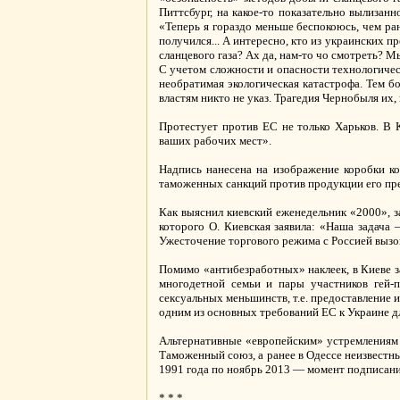
Питтсбург, на какое-то показательно вылизанн
«Теперь я гораздо меньше беспокоюсь, чем ра
получился... А интересно, кто из украинских п
сланцевого газа? Ах да, нам-то чо смотреть? М
С учетом сложности и опасности технологичес
необратимая экологическая катастрофа. Тем б
властям никто не указ. Трагедия Чернобыля их,
Протестует против ЕС не только Харьков. В 
ваших рабочих мест».
Надпись нанесена на изображение коробки к
таможенных санкций против продукции его пре
Как выяснил киевский еженедельник «2000», 
которого О. Киевская заявила: «Наша задача
Ужесточение торгового режима с Россией вызо
Помимо «антибезработных» наклеек, в Киеве 
многодетной семьи и пары участников гей-
сексуальных меньшинств, т.е. предоставление и
одним из основных требований ЕС к Украине д
Альтернативные «европейским» устремлениям 
Таможенный союз, а ранее в Одессе неизвестн
1991 года по ноябрь 2013 — момент подписани
* * *