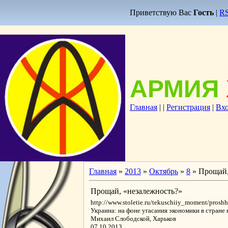
Приветствую Вас
Гость
|
R
АРМИЯ
Главная
|
|
Регистрация
|
Вх
Главная
»
2013
»
Октябрь
»
8
» Прощай,
Прощай, «незалежность?»
http://www.stoletie.ru/tekuschiiy_moment/pros
Украина: на фоне угасания экономики в стране
Михаил Слободской, Харьков
07.10.2013