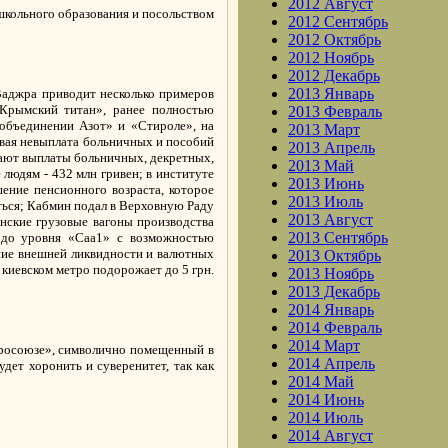
2012 Август
школьного образования и посольством
2012 Сентябрь
2012 Октябрь
2012 Ноябрь
2012 Декабрь
2013 Январь
Ваджра приводит несколько примеров
«Крымский титан», ранее полностью
2013 Февраль
 объединении Азот» и «Стироле», на
2013 Март
овая невыплата больничных и пособий
2013 Апрель
ивают выплаты больничных, декретных,
2013 Май
людям - 432 млн гривен; в институте
2013 Июнь
ение пенсионного возраста, которое
2013 Июль
аться; Кабмин подал в Верховную Раду
2013 Август
инские грузовые вагоны производства
2013 Сентябрь
 до уровня «Caa1» с возможностью
яние внешней ликвидности и валютных
2013 Октябрь
киевском метро подорожает до 5 грн.
2013 Ноябрь
2013 Декабрь
2014 Январь
2014 Февраль
2014 Март
Евросоюзе», символично помещенный в
2014 Апрель
дет хоронить и суверенитет, так как
2014 Май
2014 Июнь
2014 Июль
2014 Август