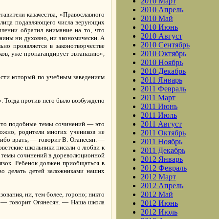
2010 Март
2010 Апрель
авители казачества, «Православного
2010 Май
т лица подавляющего числа верующих
2010 Июнь
лении обратил внимание на то, что
2010 Август
ины ни духовно, ни экономически. А
2010 Сентябрь
ьно проявляется в законотворчестве
2010 Октябрь
ков, уже пропагандирует эвтаназию»,
2010 Ноябрь
2010 Декабрь
ести который по учебным заведениям
2011 Январь
2011 Февраль
2011 Март
. Тогда против него было возбуждено
2011 Июнь
2011 Июль
2011 Август
 что подобные темы сочинений — это
можно, родители многих учеников не
2011 Октябрь
либо врать, — говорит В. Оганесян. —
2011 Ноябрь
оветские школьники писали о любви к
2011 Декабрь
на темы сочинений в дореволюционной
2012 Январь
язок. Ребенок должен приобщаться в
2012 Февраль
во делать детей заложниками наших
2012 Март
2012 Апрель
2012 Май
ования, ни, тем более, гороно; никто
, — говорит Огянесян. — Наша школа
2012 Июнь
2012 Июль