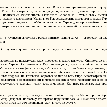
ояние у стен посольства Евросоюза. В нем также принимали участие предст
 г. Ровно. Несмотря на проливной дождь, прихожане УПЦ вышли выразить о
» процессами. Руководитель «Народного Собора» И. Друзь в своем выступ
лониальную зависимость Украины от Брюсселя, невыносимую для граждан Укра
 давления содомского лобби Евросоюза на Украину, которое особенно сил
генеративные законопроекты о пропаганде извращений, легализации наркоти
ии В. Оганесян выступил с резкой критикой конкурса «Я — европеец», пров
ния.
я В. Ющенко открыто отказался пропагандировать идею «голодомора-геноцида»
евастополя не поддержали идею проведения такого конкурса. Они полагают,
исания Украиной соглашения с Евросоюзом дискутируется в обществе, воз
о вступать в конфликт в семье, либо писать то, что им будет продиктовано, 
ения не позволяли себе даже чиновники от образования в Советском Союзе. С
ойных подражания, призывали бороться за мир во всем мире. А посмотрите 
размышлять о нравственности и морали вне каких-либо географических прив
рассуждать о текущем политическом моменте. Кто нам, взрослым, дал пра
меет права менять программу в течение учебного года: ни Министерство образ
омощи декретов, поскольку это прямое нарушение закона. «Мой ответ прост
каких заказных сочинений наши дети писать не будут».