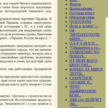
и, под эгидой Фронта национального
Форум
е также были затронуты актуальные
Фотоальбомы
х месторождений сланцевого газа,
Гостевая книга
Обратная связь
арламентскими партиями Украины. В
QUESTIONS
ций Украины, сознавая смертельную
Цели и задачи "...
об ассоциации с ЕС, и в этой связи
ОБ
колонизации для координации своих
по всем регионам страны. Пикетчики
“ИНТЕРПОХОДЕ
рам!», «Украина, Россия, Беларусь —
МИРА...
О Б Р А Щ Е Н ...
харьковчане, вынуждены выходить на
"Обращение к гр...
украинского народа, что вы цинично
ЗАЯВЛЕНИЕ ПО
 очередную авантюру, которая, как и
ПОВОД...
 серьезнейшие проблемы, волнующие
ОТ МОРСКОГО
 водоемах и земли, последствий сдачи
БРАТСТВА...
многих еще работающих предприятий
БОРЬБА ЗА МИР В
ЛЮТЫ...
, но нарушение прав простых граждан
СЕКРЕТНОЕ
 прав сотен тысяч простых граждан:
ОРУЖИЕ И...
инская власть грубо попирает. Сотни
ЧУДО
ВЫЖИВАНИЯ:
КОМ...
аметил: «Договор о строительстве на
2006 год. ПОЙДЕТ
ренностей. Все негативные процессы,
да "незалэжности”, и уже привели к
ЛИ...