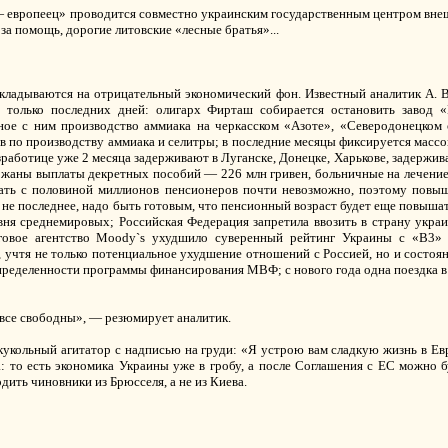
 — европеец» проводится совместно украинским государственным центром вне
за помощь, дорогие литовские «лесные братья»...
ладываются на отрицательный экономический фон. Известный аналитик А. 
и только последних дней: олигарх Фирташ собирается остановить завод 
ное с ним производство аммиака на черкасском «Азоте», «Северодонецком
ов по производству аммиака и селитры; в последние месяцы фиксируется масс
езработице уже 2 месяца задерживают в Луганске, Донецке, Харькове, задерж
ржаны выплаты декретных пособий — 226 млн гривен, больничные на лечение 
ать с половиной миллионов пенсионеров почти невозможно, поэтому повыш
 — не последнее, надо быть готовым, что пенсионный возраст будет еще повыш
вня среднемировых; Российская Федерация запретила ввозить в страну укра
нговое агентство Moody`s ухудшило суверенный рейтинг Украины с «B3»
, учтя не только потенциальное ухудшение отношений с Россией, но и состо
пределенности программы финансирования МВФ; с нового года одна поездка в 
 все свободны», — резюмирует аналитик.
 кукольный агитатор с надписью на груди: «Я устрою вам сладкую жизнь в 
 то есть экономика Украины уже в гробу, а после Соглашения с ЕС можно бу
дить чиновники из Брюсселя, а не из Киева.