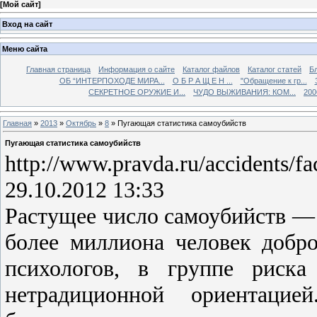
[
Мой сайт
]
Вход на сайт
Меню сайта
Главная страница
Информация о сайте
Каталог файлов
Каталог статей
Б
ОБ “ИНТЕРПОХОДЕ МИРА...
О Б Р А Щ Е Н ...
"Обращение к гр...
СЕКРЕТНОЕ ОРУЖИЕ И...
ЧУДО ВЫЖИВАНИЯ: КОМ...
200
Главная
»
2013
»
Октябрь
»
8
» Пугающая статистика самоубийств
Пугающая статистика самоубийств
http://www.pravda.ru/accidents/f
29.10.2012 13:33
Растущее число самоубийств — 
более миллиона человек добр
психологов, в группе риск
нетрадиционной ориентацие