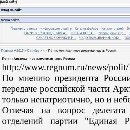
[
Мой сайт
]
Вход на сайт
Меню сайта
Главная страница
Информация о сайте
Каталог файлов
Каталог статей
Б
ОБ “ИНТЕРПОХОДЕ МИРА...
О Б Р А Щ Е Н ...
"Обращение к гр...
СЕКРЕТНОЕ ОРУЖИЕ И...
ЧУДО ВЫЖИВАНИЯ: КОМ...
200
Главная
»
2013
»
Октябрь
»
4
» Путин: Арктика - неотъемлемая часть России
Путин: Арктика - неотъемлемая часть России
http://www.regnum.ru/news/polit
По мнению президента Росси
передаче российской части Ар
только непатриотично, но и неб
Отвечая на вопрос делегата
отделений партии "Единая Р