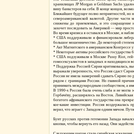
хранилищах JP Morgan и Goldman Sachs удалось
вину банкстеров на себя. В конце концов, воз
Ближайшее будущее полно неприятностей, но ни
североамериканской валютой. Другие части 
снижены до приемлемых, и это сокращение и
захочет последовать за Америкой — мир просто
Во время кризиса я оставался в Москве, и набл
* США поддерживали и финансировали либера
большое мошенничество. До некоторой степени
* Акт Магнитского в американском Конгрессе 
* Некоторые активы российского государства 
* США подзуживали в Москве Pussy Riot, гей
гомосексуалистов в западных и находящихся в
* Поддержка Россией Сирии критиковалась, вы
выражали уверенность, что Россия сдаст Сири
Россия не имела намерений сдавать Сирию по 
рядом с границами России. Но главной причи
принимать международным сообществом, а име
В 1990-х Россия была очень слаба и не могла
Горбачёву, расширялось на Восток. Ливийская 
богатого африканского государства она превра
кое-какие инвестиции. Россия воздержалась 
верил, что играет с Западом одним мячом. Пути
Бунт русских против гегемонии Запада началс
кнопки, чтобы вернуть его назад. Они задейст
Следующим шагом стала сирийская эскалация.