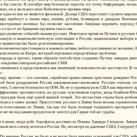
 бы спасти. В сентябре мир безопасно пересёк эту точку бифуркации, поскол
можно, он и заслужил свою Нобелевскую премию мира.
 одна из них не является фатальной. Доллар США перестанет служить мировой
мира прибегут к своим евро, юаням, рублям, боливарам и динарам. Воен
ностранных военных баз позволит населению Америки пережить переход бо
 устал от их бряцания оружием там и сям.
юдал развитие событий глазами русских. Некоторое время на Путина и русских
льную и националистическую оппозицию в России; национальные выборы в 
 правительство было делегитимизировано.
уполномочил арестовывать и изымать активы любого россиянина по желанию, б
были изъяты на Кипре, который переживал определённые проблемы.
-парады и прочее, таким образом способствуя созданию Путину имиджа дикта
о владении олигархов российских СМИ.
смеивалась и представлялась как лишённый человечности акт жестокости. В т
ю.
ряду причин — это союзник, сирийские православные христиане доверяют Рос
ной было раздражение России американским своеволием. Русские считали, ч
нно, Советом безопасности ООН. Их не устраивала роль США как мирового а
 эффективно противостоять, но русские чувствовали горечь, когда бомбили Ю
трагедия была ещё одной важной точкой. Эта несчастная страна была разбомб
тилась в самое жалкое. Присутствие русских в Ливии было весьма ограниченны
при голосовании по Ливии, так как это была позиция тогдашнего президента
н же ни под каким предлогом не захотел для Сирии той же судьбы.
я в июне, когда рейс Аэрофлота доставил из Пекина Эдварда Сноудена. Амер
вовали весь спектр агентов в России. Но, несмотря на давление США, Сноуден
 По мнению России, не было и не могло быть никаких оснований для США дей