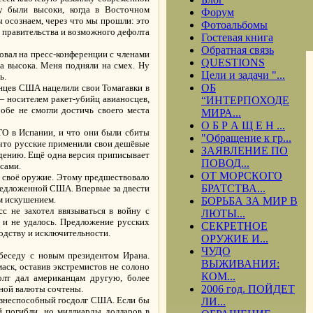
у были высоки, когда в Восточном
Форум
 осознаем, через что мы прошли: это
Фотоальбомы
 правительства и возможного дефолта
Гостевая книга
Обратная связь
вовал на пресс-конференции с членами
QUESTIONS
а высока. Меня подняли на смех. Ну
Цели и задачи "...
ь.
ОБ
инцев США нацелили свои Томагавки в
— носителем ракет-убийц авианосцев,
“ИНТЕРПОХОДЕ
обе не смогли достичь своего места
МИРА...
О Б Р А Щ Е Н ...
ТО в Испании, и что они были сбиты
"Обращение к гр...
 что русские применили свои дешёвые
ЗАЯВЛЕНИЕ ПО
дению. Ещё одна версия приписывает
ПОВОД...
 сами.
ОТ МОРСКОГО
ал своё оружие. Этому предшествовало
БРАТСТВА...
предложенной США. Впервые за двести
м искушением.
БОРЬБА ЗА МИР В
с не захотел ввязываться в войну с
ЛЮТЫ...
 и не удалось. Предложение русских
СЕКРЕТНОЕ
одству и исключительности.
ОРУЖИЕ И...
ЧУДО
беседу с новым президентом Ирана.
ВЫЖИВАНИЯ:
аск, оставив экстремистов не солоно
КОМ...
олт дал американцам другую, более
2006 год. ПОЙДЕТ
вной валюты сочтены.
жизнеспособный госдолг США. Если бы
ЛИ...
й погибли, но миллиарды долларов в