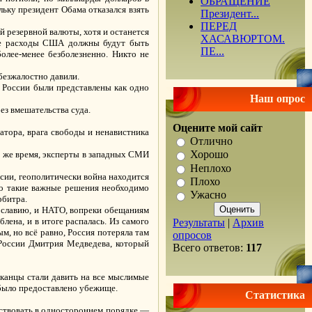
ОБРАЩЕНИЕ
ьку президент Обама отказался взять
Президент...
ПЕРЕД
 резервной валюты, хотя и останется
ХАСАВЮРТОМ.
ные расходы США должны будут быть
ПЕ...
лее-менее безболезненно. Никто не
 безжалостно давили.
России были представлены как одно
Наш опрос
ез вмешательства суда.
Оцените мой сайт
тора, врага свободы и ненавистника
Отлично
Хорошо
о же время, эксперты в западных СМИ
Неплохо
сии, геополитически война находится
Плохо
то такие важные решения необходимо
Ужасно
рбитра.
гославию, и НАТО, вопреки обещаниям
лена, и в итоге распалась. Из самого
Результаты
|
Архив
м, но всё равно, Россия потеряла там
опросов
 России Дмитрия Медведева, который
Всего ответов:
117
иканцы стали давить на все мыслимые
у было предоставлено убежище.
Статистика
ствовать в одностороннем порядке —