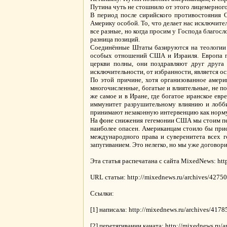
Путина чуть не стошнило от этого лицемерного о
В период после сирийского противостояния О
Америку особой. То, что делает нас исключит
все разные, но когда просим у Господа благосл
разница позиций.
Соединённые Штаты базируются на теологии и
особых отношений США и Израиля. Европа пер
церкви полны, они поздравляют друг друга 
исключительности, от избранности, является 
По этой причине, хотя организованное амери
многочисленные, богатые и влиятельные, не по
же самое и в Иране, где богатое иранское ев
иммунитет разрушительному влиянию и лобби
принимают незаконную интервенцию как норму
На фоне снижения гегемонии США мы стоим пе
наиболее опасен. Американцам стоило бы при
международного права и суверенитета всех г
запугиванием. Это нелегко, но мы уже договор
Эта статья распечатана с сайта MixedNews: htt
URL статьи: http://mixednews.ru/archives/42750
Ссылки:
[1] написала: http://mixednews.ru/archives/4178
[2] перетягивании каната: http://mixednews.ru/