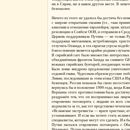
ни в Сирии, ни в каком другом месте. В нек
безопаснее.
Ничего из этого не удалось бы достичь без по
с широко открытыми глазами (т.е., «как приня
азиатами в отношении европейцев; прим. mixed
резолюцию в Совбезе ООН, и отправили в Средиз
Церковь поддерживала Путина — не только Ру
поддержки мятежников, истребляющих христиа
отлучить Олланда, и эта скрытая угроза подей
благословение является крайне редким случаем
В сирийской саге было множество интересных 
объединённым фронтом Запада на саммите G8 в 
вожаках сирийских бунтарей, поедающих чело
Было ловко внедрено предложение уничтожит
седьмой главы. Чудесным образом русские побе
Ливия; последовавшая за этим атака США и Из
беженцев; Россия показала бы свою несостоят
вернулась бы в положение 1999 года, когда Кли
Вершина этого противостояния была достигнут
раздражён тем, что он воспринимал как лице
откровенно поговорить с людьми из всех сл
журналиста за то, как тот представлял чеченски
«Исламские экстремисты — враги христиан, ат
устанавливают. И если вы хотите стать исламс
специалисты, которые могут это сделать. И я б
Путин пытался откровенно поговорить с Об
Нетаньяху. Путин позвонил американцам, и спр