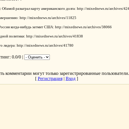
 Обамой разыграл карту американского долга: http://mixednews.ru/archives/42
авершению: http://mixednews.ru/archives/11825
оссия когда-нибудь затмит США: http://mixednews.ru/archives/38066
ной политики: http://mixednews.ru/archives/41838
о лидера: http://mixednews.ru/archives/41780
йтинг
: 0.0/0 |
ть комментарии могут только зарегистрированные пользователи
[
Регистрация
|
Вход
]