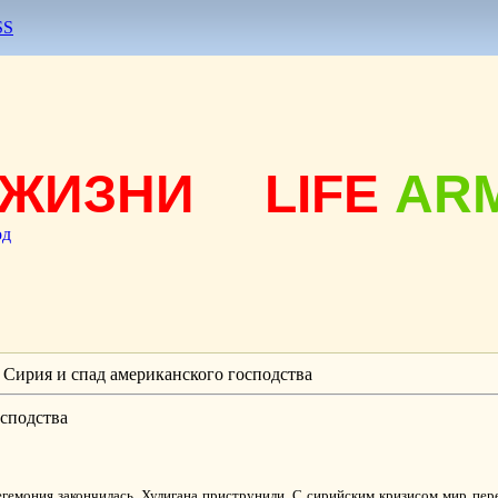
SS
ЖИЗНИ
LIFE
AR
од
 Сирия и спад американского господства
осподства
егемония закончилась. Хулигана приструнили. С сирийским кризисом мир пер