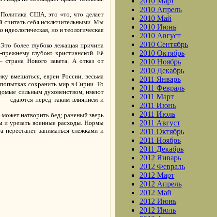
2010 Март
2010 Апрель
 Политика США, это «то, что делает
2010 Май
ей считать себя исключительными. Мы
2010 Июнь
ко идеологическая, но и теологическая
2010 Август
2010 Сентябрь
 Это более глубоко лежащая причина
2010 Октябрь
-прежнему глубоко христианской. Её
 страна Нового завета. А отказ от
2010 Ноябрь
2010 Декабрь
ку вмешаться, евреи России, весьма
2011 Январь
 попытках сохранить мир в Сирии. То
2011 Февраль
ведомые сильным духовенством, имеют
2011 Март
 — сдаются перед таким влиянием и
2011 Июнь
2011 Июль
может натворить бед; раненый зверь
2011 Август
ы и урезать военные расходы. Нормы
а перестанет заниматься слежками и
2011 Октябрь
2011 Ноябрь
2011 Декабрь
2012 Январь
2012 Февраль
2012 Март
2012 Апрель
2012 Май
2012 Июнь
2012 Июль