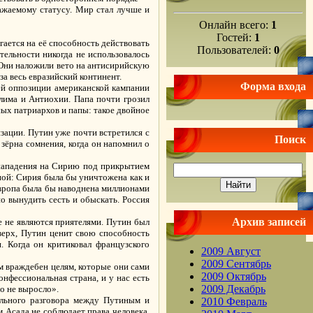
ажаемому статусу. Мир стал лучше и
Онлайн всего:
1
Гостей:
1
гается на её способность действовать
Пользователей:
0
тельности никогда не использовалось
 Они наложили вето на антисирийскую
за весь евразийский континент.
Форма входа
ей оппозиции американской кампании
лима и Антиохии. Папа почти грозил
ных патриархов и папы: такое двойное
зации. Путин уже почти встретился с
Поиск
зёрна сомнения, когда он напомнил о
нападения на Сирию под прикрытием
ной: Сирия была бы уничтожена как и
Европа была бы наводнена миллионами
о вынудить сесть и обыскать. Россия
Архив записей
е не являются приятелями. Путин был
верх, Путин ценит свою способность
 Когда он критиковал французского
2009 Август
2009 Сентябрь
м враждебен целям, которые они сами
2009 Октябрь
нфессиональная страна, и у нас есть
2009 Декабрь
го не выросло».
ального разговора между Путиным и
2010 Февраль
м Асада не соблюдает права человека.