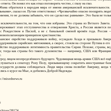
твета. Он понял это как отказ поговорить честно, с глазу на глаз.
бама обратился к народам мира от имени американской исключительности.
ельными», сказал он. Путин ответствовал: «Чрезвычайно опасно поощрять люд
овения, то не должны забывать, что он сделал нас равными». Это была не толь
сключительности, на том, что они избраны. Это страна из Ветхого Завета.
еживает этап отступничества и отвержения Христа, а Россия является по
с Рождеством и Пасхой, а не с банальной сменой времён года. Россия —
основополагающим принципом христианства.
канское еврейство поддерживало войну, осуждало Асада и призывало Амери
ддерживали сирийских мятежников, а скорее, стояли на стороне Путина в его
рейство поддерживало легитимность правительства Сирии. Похоже, страны, 
; тогда как страны без такого духовенства — например, США или Франция
.
ред лицом неопределённого будущего. Чудовищная мощь армии США всё ещё 
слушаться к сенатору Рону Полу, призывающему сократить иностранные баз
осударств должны соблюдаться. Люди мира снова полюбят Америку, когда т
ились о курсе на Мыс, и добились Доброй Надежды.
p://mixednews.ru
5
archives/39174