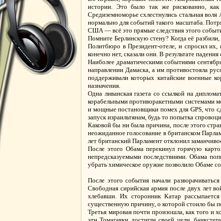
истории. Это было так же рискованно, ка
Средиземноморье схлестнулись стальная воля 
нормально для событий такого масштаба. Потр
США — всё это прямые следствия этого событ
Помните Берлинскую стену? Когда её разбили, я
Политбюро в Президент-отеле, и спросил их,
конечно нет, сказали они. В результате падени
Наиболее драматическими событиями сентября 
направлении Дамаска, а им противостояла рус
поддерживали которых китайские военные кор
назначения.
Одна ливанская газета со ссылкой на диплом
корабельными противоракетными системами мор
и мощные постановщики помех для GPS, что с
запуск израильтянам, будь то попытка спровоци
Каковой бы ни была причина, после этого стра
неожиданное голосование в британском Парлам
лет британский Парламент отклонил заманчиво
После этого Обама перекинул горячую картош
непредсказуемыми последствиями. Обама попы
убрать химическое оружие позволило Обаме со
После этого события начали разворачиватьс
Свободная сирийская армия после двух лет вой
хлебавши. Их сторонник Катар рассыпается
существенную причину, о которой стоило бы п
Третья мировая почти произошла, как того и 
эти Томагавки достигли своей цели, банкст