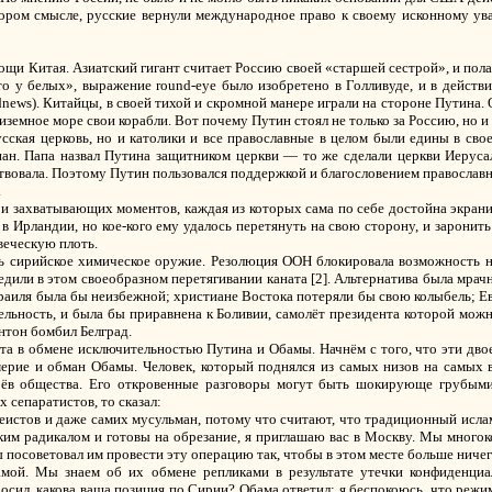
отором смысле, русские вернули международное право к своему исконному ув
мощи Китая. Азиатский гигант считает Россию своей «старшей сестрой», и пола
то у белых», выражение round-eye было изобретено в Голливуде, и в действи
news). Китайцы, в своей тихой и скромной манере играли на стороне Путина.
емное море свои корабли. Вот почему Путин стоял не только за Россию, но и 
сская церковь, но и католики и все православные в целом были едины в сво
н. Папа назвал Путина защитником церкви — то же сделали церкви Иеруса
ствовала. Поэтому Путин пользовался поддержкой и благословением православ
.
и захватывающих моментов, каждая из которых сама по себе достойна экрани
Ирландии, но кое-кого ему удалось перетянуть на свою сторону, и заронить 
веческую плоть.
ь сирийское химическое оружие. Резолюция ООН блокировала возможность 
дили в этом своеобразном перетягивании каната [2]. Альтернатива была мрач
раиля была бы неизбежной; христиане Востока потеряли бы свою колыбель; 
ельность, и была бы приравнена к Боливии, самолёт президента которой можн
нтон бомбил Белград.
а в обмене исключительностью Путина и Обамы. Начнём с того, что эти дво
мерие и обман Обамы. Человек, который поднялся из самых низов на самых 
оёв общества. Его откровенные разговоры могут быть шокирующе грубыми.
х сепаратистов, то сказал:
еистов и даже самих мусульман, потому что считают, что традиционный исла
ким радикалом и готовы на обрезание, я приглашаю вас в Москву. Мы многоко
ы посоветовал им провести эту операцию так, чтобы в этом месте больше ниче
амой. Мы знаем об их обмене репликами в результате утечки конфиденци
осил, какова ваша позиция по Сирии? Обама ответил: я беспокоюсь, что режи