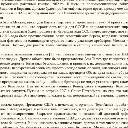
к кубинский ракетный кризис 1962-го. Шансы на полномасштабную войн
Америки и Евразии. Должно будет пройти ещё некоторое время, прежде чем мы
ясения в США — от безумной погони в Вашингтоне до закрытия федерального
ия.
 был в Москве, писал для Haaretz (изр. газета; прим. mixednews). Я присутст
 признают ли они, что вероятность конца для СССР и социалистического мир
я стены социализм будет процветать. Через два года СССР перестал существоват
2013 года было противостояние возле левантийского берега, когда пять эсм
ская флотилия из одиннадцати судов во главе с ракетным крейсером Москва 
абли. Похоже, две ракеты были запущены в сторону сирийского берега, и 
атические источники написала [1], что ракеты были запущены с авиабазы НА
е-воздух. Другое объяснение было представлено Asia Times, где говорится,
делало дорогие Томагавки беспомощными, и привело к их дезориентации и па
ровать перекрёстный огонь или просто исследование облаков, как говорят они
нного инцидента перестрелка не началась, президент Обама сдал назад и убр
енте. Это почтенное сообщество отклонило честь присоединиться к атаке, 
е предложение начать войну — обычно британцы не могут устоять перед таки
ку Конгрессу. Ему не хотелось начинать Конец света в одиночку. Конгрес
тался запугать Путина на встрече 20G в Санкт-Петербурге, но ему это так
хранить лицо. Эта авантюра положила конец американской гегемонии, превосх
я весьма споро. Президент США к немалому огорчению Тель-Авива провёл 
ны с Асадом вдруг захотела с ним поговорить, и их делегация прибыла в Дам
 от перенапряжения. Закрытие правительства и возможный долговой деф
обеспокоиться. С окончанием гегемонии США дни доллара как мировой резер
хотели банкстеры. У них накопилось слишком много долгов, в том числе и не
еры объявили бы форс-мажор и дезавуировали бы долги. Миллионы бы люде