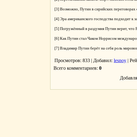
[3] Возможно, Путин в сирийских переговорах с
[4] Эра американского господства подходит к з
[5] Погружённый в раздумия Путин верит, что Р
[6] Как Путин стал Чаком Норрисом международ
[7] Владимир Путин берёт на себя роль мировог
Просмотров
: 833 |
Добавил
:
lesnoy
|
Ре
Всего комментариев
:
0
Добавля