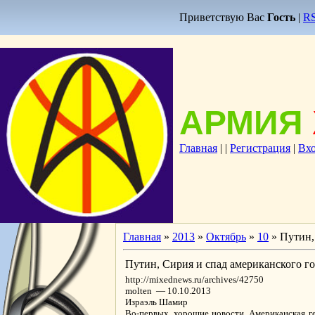
Приветствую Вас
Гость
|
R
АРМИЯ
Главная
|
|
Регистрация
|
Вх
Главная
»
2013
»
Октябрь
»
10
» Путин,
Путин, Сирия и спад американского г
http://mixednews.ru/archives/42750
molten — 10.10.2013
Израэль Шамир
Во-первых, хорошие новости. Американская г