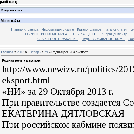
[
Мой сайт
]
Вход на сайт
Меню сайта
Главная страница
Информация о сайте
Каталог файлов
Каталог статей
Б
ОБ “ИНТЕРПОХОДЕ МИРА...
О Б Р А Щ Е Н ...
"Обращение к гр...
СЕКРЕТНОЕ ОРУЖИЕ И...
ЧУДО ВЫЖИВАНИЯ: КОМ...
200
Главная
»
2013
»
Октябрь
»
29
» Родная речь на экспорт
Родная речь на экспорт
http://www.newizv.ru/politics/20
eksport.html
«НИ» за 29 Октября 2013 г.
При правительстве создается Со
ЕКАТЕРИНА ДЯТЛОВСКАЯ
При российском кабмине появи